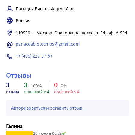
поддерживающее лечение. Специфический антидот 
однократной дозы выводится в течение 5 дней.
Панацея Биотек Фарма Лтд.
отсутствует.
Россия
119530, г. Москва, Очаковское шоссе, д. 34, оф. А-504
panaceabiotecmos@gmail.com
+7 (495) 225-57-87
Отзывы
3
3
0
100%
0%
отзыва
с оценкой ≥ 4
с оценкой < 4
Авторизоваться и оставить отзыв
Галина
26 июня в 06:52