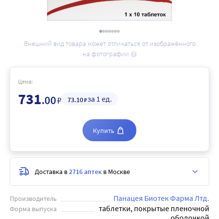
Внешний вид товара может отличаться от изображённого
на фотографии
Цена:
731
.00
за 1 ед.
₽
73
.10
₽
Купить
Доставка в
2716 аптек
в Москве
Панацея Биотек Фарма Лтд.
Производитель
таблетки, покрытые пленочной
Форма выпуска
оболочкой