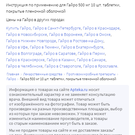
Инструкция по применению для Гайро 500 мг 10 шт. таблетки,
покрытые пленочной оболочкой
Цены на Гайро в других городах
Купить Гайро
Гайро в Санкт-Петербурге
Гайро в Краснодаре
Гайро в Новосибирске
Гайро в Воронеже
Гайро в Омске
Гайро в Нижнем Новгороде
Гайро в Ростове-на-Дону
Гайро в Уфе
Гайро в Тюмени
Гайро в Екатеринбурге
Гайро в Волгограде
Гайро в Саратове
Гайро в Перми
Гайро в Красноярске
Гайро в Казани
Гайро в Самаре
Гайро в Челябинске
Гайро в Ставрополе
Гайро в Ярославле
главная
лекарственные средства
противомикробные препараты
гайро
гайро 500 мг 10 шт. таблетки, покрытые пленочной оболочкой
Информация о товарах на сайте
Apteka.ru
носит
ознакомительный характер и не заменяет консультацию
врача. Внешний вид товара может отличаться
от изображённого на фотографии. Товар может быть
произведен на разных производственных площадках, выбор
из которых при заказе невозможен. У товара может
измениться наименование производителя, а товары
со старым наименованием могут быть в заказе.
Мы не продаем товары на сайте и не доставляем заказы*
на дом. Дистанционная продажа медикаментов (в том числе