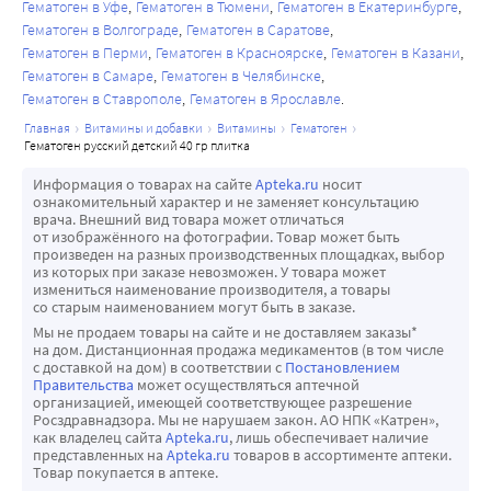
Гематоген в Уфе
Гематоген в Тюмени
Гематоген в Екатеринбурге
Гематоген в Волгограде
Гематоген в Саратове
Гематоген в Перми
Гематоген в Красноярске
Гематоген в Казани
Гематоген в Самаре
Гематоген в Челябинске
Гематоген в Ставрополе
Гематоген в Ярославле
главная
витамины и добавки
витамины
гематоген
гематоген русский детский 40 гр плитка
Информация о товарах на сайте
Apteka.ru
носит
ознакомительный характер и не заменяет консультацию
врача. Внешний вид товара может отличаться
от изображённого на фотографии. Товар может быть
произведен на разных производственных площадках, выбор
из которых при заказе невозможен. У товара может
измениться наименование производителя, а товары
со старым наименованием могут быть в заказе.
Мы не продаем товары на сайте и не доставляем заказы*
на дом. Дистанционная продажа медикаментов (в том числе
с доставкой на дом) в соответствии с
Постановлением
Правительства
может осуществляться аптечной
организацией, имеющей соответствующее разрешение
Росздравнадзора. Мы не нарушаем закон. АО НПК «Катрен»,
как владелец сайта
Apteka.ru
, лишь обеспечивает наличие
представленных на
Apteka.ru
товаров в ассортименте аптеки.
Товар покупается в аптеке.