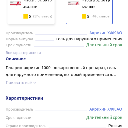
Масса (гр):
30 гр
Масса (гр):
50 гр
494
.00
₽
687
.00
₽
5
5
(
17
отзывов)
(
46
отзывов)
Акрихин ХФК АО
Производитель
гель для наружного применения
Форма выпуска
Длительный срок
Срок годности
Все характеристики
Описание
Гепарин-акрихин 1000 - лекарственный препарат, гель
для наружного применения, который применяется в
таких случаях, как: тромбофлебит поверхностных вен;
Показать всё
локализованные инфильтраты и отеки мягких тканей;
травмы сухожилий и суставов, ушибы мягких тканей и
Характеристики
суставов. В его состав входит гепарин - вещество,
которое способствует разжижению крови и улучшению
Акрихин ХФК АО
Производитель
ее циркуляции. Оказывает умеренное
Длительный срок
Срок годности
противовоспалительное и противоотечное действие,
Россия
Страна производитель