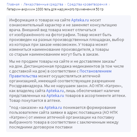
главная
лекарственные средства
средства кроветворения
гепарин-акрихин 1000 гель для наружного применения 50 гр
Информация о товарах на сайте
Apteka.ru
носит
ознакомительный характер и не заменяет консультацию
врача. Внешний вид товара может отличаться
от изображённого на фотографии. Товар может быть
произведен на разных производственных площадках, выбор
из которых при заказе невозможен. У товара может
измениться наименование производителя, а товары
со старым наименованием могут быть в заказе.
Мы не продаем товары на сайте и не доставляем заказы*
на дом. Дистанционная продажа медикаментов (в том числе
с доставкой на дом) в соответствии с
Постановлением
Правительства
может осуществляться аптечной
организацией, имеющей соответствующее разрешение
Росздравнадзора. Мы не нарушаем закон. АО НПК «Катрен»,
как владелец сайта
Apteka.ru
, лишь обеспечивает наличие
представленных на
Apteka.ru
товаров в ассортименте аптеки.
Товар покупается в аптеке.
*под «заказом» на
Apteka.ru
понимается формирование
пользователем сайта заявки в адрес поставщика (АО НПК
«Катрен») от имени аптечной организации на поставку
выбранного товара в соответствии с заключенным между
последними договором поставки