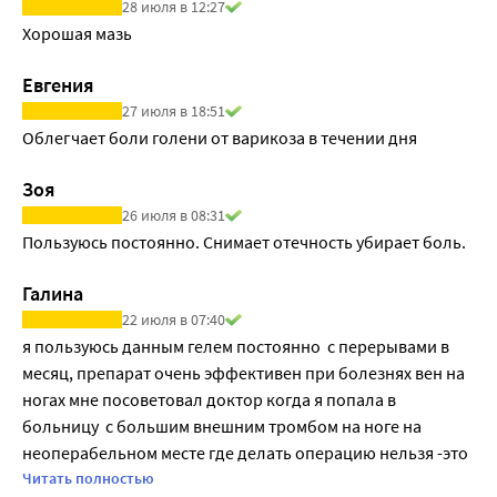
28 июля в 12:27
Хорошая мазь 
Евгения
27 июля в 18:51
Облегчает боли голени от варикоза в течении дня
Зоя
26 июля в 08:31
Пользуюсь постоянно. Снимает отечность убирает боль. 
Галина
22 июля в 07:40
я пользуюсь данным гелем постоянно  с перерывами в 
месяц, препарат очень эффективен при болезнях вен на 
ногах мне посоветовал доктор когда я попала в 
больницу  с большим внешним тромбом на ноге на 
неоперабельном месте где делать операцию нельзя -это 
внизу голени где сухожилие и благодаря  этой гели  
Читать полностью