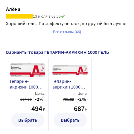
тромб раздробился и   видимо поднялся по вене выше т.к  
Алёна
тромба внешне нет но вена осталась воспалена а боли 
13 июля в 03:55
нет.Вену внешне видно незначительно.По совету  док-ра 
Хороший гель.  По эффекту неплох, но другой был лучше
я периодически пользуюсь  этим гелем СПАСИБО 
Все отзывы (46)
Варианты товара ГЕПАРИН-АКРИХИН 1000 ГЕЛЬ
Гепарин-
Гепарин-
акрихин 1000
акрихин 1000
гель для
гель для
Цена:
Цена:
наружного
наружного
2
2
504.08
701.02
применения 30
применения 50
494
687
₽
₽
гр
гр
Выбрать
Выбрать