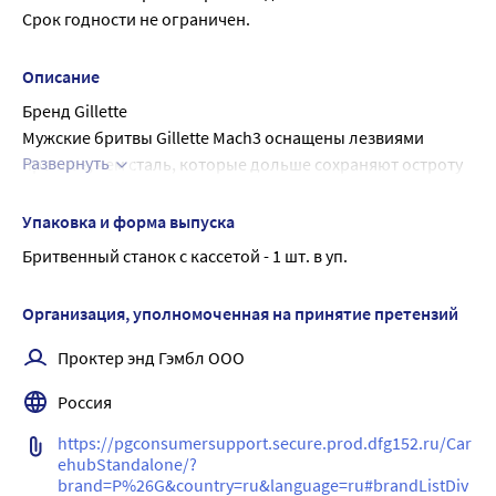
Срок годности не ограничен.
Описание
Бренд Gillette
Мужские бритвы Gillette Mach3 оснащены лезвиями 
Развернуть
прочнее, чем сталь, которые дольше сохраняют остроту 
(по сравнению с Sensor3).
Более острые лезвия (первые 2 лезвия по сравнению с 
Упаковка и форма выпуска
Sensor3) рассчитаны на 15 процедур комфортного 
Бритвенный станок с кассетой - 1 шт. в уп.
бритья.
Эта бритва Gillette оснащена смазывающей полоской, 
Организация, уполномоченная на принятие претензий
которая скользит по коже, предотвращая ее 
покраснение, а защитный микрогребень Skin Guard 
Проктер энд Гэмбл ООО
помогает натянуть кожу и подготовить волоски к 
Россия
срезанию
Мужская бритва Mach3 оснащена превосходной 
https://pgconsumersupport.secure.prod.dfg152.ru/Car
сбалансированной ручкой оптимального веса для 
ehubStandalone/?
комфортного бритья.
brand=P%26G&country=ru&language=ru#brandListDiv