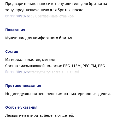
Предварительно нанесите пену или гель для бритья на 
зону, предназначенную для бритья, после 
Развернуть
воспользуйтесь бритвенным станком
После бритья удалите остатки пены или геля для бритья 
теплой водой.
Показания
Мужчинам для комфортного бритья.
Состав
Материал: пластик, металл
Состав смазывающей полоски: PEG-115M, PEG-7M, PEG-
Развернуть
100, Silica, Pentaerythrityl Tetra-Di-T-Butyl 
Hydroxyhydrocinnamate, Tris(Di-T-Butyl)Phosphite, BHT, 
Glycol
Противопоказания
Индивидуальная непереносимость материалов изделия.
Особые указания
Лезвия не вытирать. Беречь от детей.