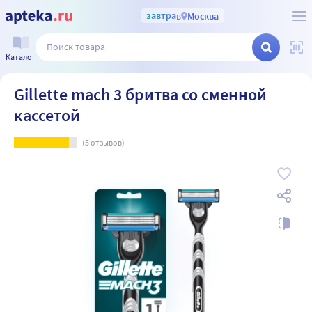
завтра
в
Москва
Каталог
Gillette mach 3 бритва со сменной
кассетой
(
5
отзывов)