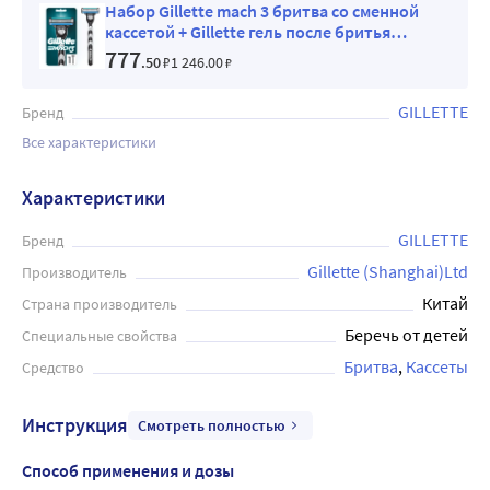
Набор Gillette mach 3 бритва со сменной
кассетой + Gillette гель после бритья
успокаивающий 75 мл
777
.50
₽
1 246
.00
₽
GILLETTE
Бренд
Все характеристики
Характеристики
GILLETTE
Бренд
Gillette (Shanghai)Ltd
Производитель
Китай
Страна производитель
Беречь от детей
Специальные свойства
Бритва
Кассеты
Средство
Инструкция
Смотреть полностью
Способ применения и дозы