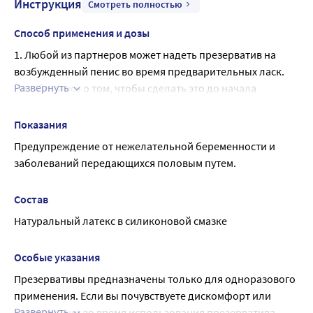
Инструкция
Смотреть полностью
Способ применения и дозы
1. Любой из партнеров может надеть презерватив на 
возбужденный пенис во время предварительных ласк. 
Развернуть
Позаботьтесь о том, чтобы сделать это до начала 
полового акта. Это помогает предотвратить 
беременность и возможность заражения инфекциями, 
Показания
передаваемыми половым путем. ВНИМАНИЕ: проверьте 
Предупреждение от нежелательной беременности и 
срок годности на упаковке презерватива, прежде чем 
заболеваний передающихся половым путем.
использовать его . Надорвите упаковку со стороны 
зубчатой кромки и обращайтесь с презервативами 
Состав
осторожно, так как его можно повредить ногтями и 
Натуральный латекс в силиконовой смазке
острыми предметами, например, ювелирными 
изделиями или украшениями при пирсинге.
2. Проверьте, чтобы презерватив был свернут наружу. 
Особые указания
Если он свернут внутрь, то презерватив вывернут 
Презервативы предназначены только для одноразового 
наизнанку. Сдавите сосок на конце презерватива, чтобы 
применения. Если вы почувствуете дискомфорт или 
внутри не осталось воздуха.
Развернуть
раздражение во время использования презерватива, 