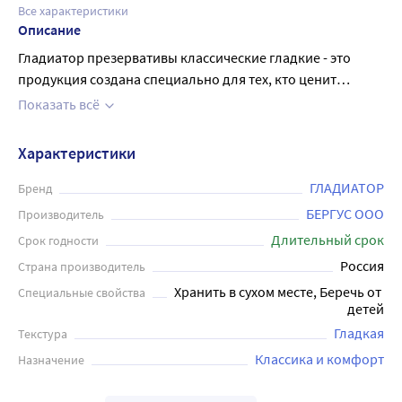
Все характеристики
Описание
Гладиатор презервативы классические гладкие - это
продукция создана специально для тех, кто ценит
безопасность и комфорт, но выбирает лучшую цену.
Показать всё
Изделия покрыты гипоаллергенной силиконовой гель -
смазкой на водной основе. Идеально подходят
Характеристики
любителям максимально естественных ощущений.
Прозрачная гладкая поверхность презерватива
ГЛАДИАТОР
Бренд
отличается повышенной прочностью и эластичностью.
БЕРГУС ООО
Производитель
Получайте удовольствие и расслабьтесь, комфорт и
Длительный срок
Срок годности
естественность вам обеспечены. В упаковке 12 штук
Россия
Страна производитель
Хранить в сухом месте, Беречь от 
Специальные свойства
детей
Гладкая
Текстура
Классика и комфорт
Назначение