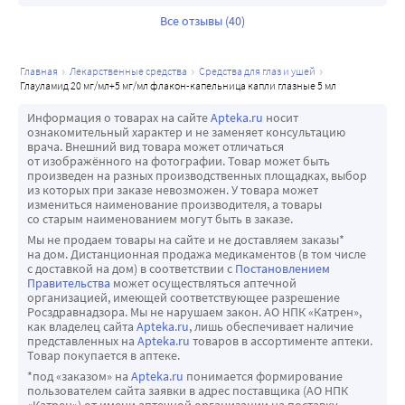
анамнезе может повышаться при лечении
Все отзывы (40)
препаратом. Разное Пациентам с острой
закрытоугольной глаукомой помимо назначения
средств, снижающих внутриглазное давление,
главная
лекарственные средства
средства для глаз и ушей
требуется проведение других терапевтических
глауламид 20 мг/мл+5 мг/мл флакон-капельница капли глазные 5 мл
мероприятий. Исследования действия препарата у
Информация о товарах на сайте
Apteka.ru
носит
пациентов с острой закрытоугольной глаукомой не
ознакомительный характер и не заменяет консультацию
врача. Внешний вид товара может отличаться
проводились. Применение у лиц пожилого возраста
от изображённого на фотографии. Товар может быть
49 % пациентов в клинических исследованиях
произведен на разных производственных площадках, выбор
из которых при заказе невозможен. У товара может
препарата были в возрасте 65 лет и старше, 13 %
измениться наименование производителя, а товары
пациентов - в возрасте 75 лет и старше. Разницы в
со старым наименованием могут быть в заказе.
эффективности и безопасности препарата в этих
Мы не продаем товары на сайте и не доставляем заказы*
на дом. Дистанционная продажа медикаментов (в том числе
возрастных группах по сравнению с более молодыми
с доставкой на дом) в соответствии с
Постановлением
пациентами не было. Тем не менее, не следует
Правительства
может осуществляться аптечной
организацией, имеющей соответствующее разрешение
исключать возможности более высокой
Росздравнадзора. Мы не нарушаем закон. АО НПК «Катрен»,
чувствительности к препарату у некоторых пожилых
как владелец сайта
Apteka.ru
, лишь обеспечивает наличие
представленных на
Apteka.ru
товаров в ассортименте аптеки.
пациентов. Применение при беременности и в
Товар покупается в аптеке.
период грудного вскармливания Не следует
*под «заказом» на
Apteka.ru
понимается формирование
принимать препарат в период беременности и
пользователем сайта заявки в адрес поставщика (АО НПК
«Катрен») от имени аптечной организации на поставку