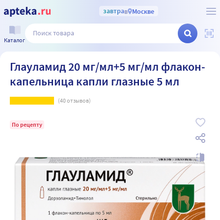
завтра
в
Москве
Каталог
Глауламид 20 мг/мл+5 мг/мл флакон-
капельница капли глазные 5 мл
(
40
отзывов)
По рецепту