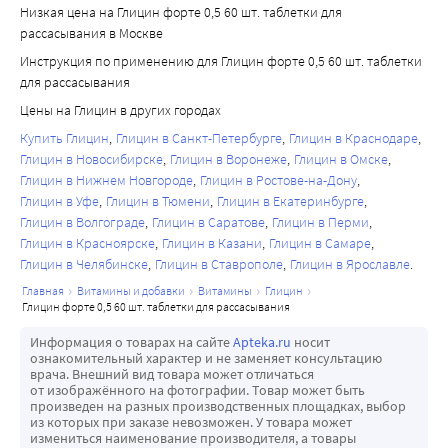
Низкая цена на Глицин форте 0,5 60 шт. таблетки для
рассасывания в Москве
Инструкция по применению для Глицин форте 0,5 60 шт. таблетки
для рассасывания
Цены на Глицин в других городах
Купить Глицин
Глицин в Санкт-Петербурге
Глицин в Краснодаре
Глицин в Новосибирске
Глицин в Воронеже
Глицин в Омске
Глицин в Нижнем Новгороде
Глицин в Ростове-на-Дону
Глицин в Уфе
Глицин в Тюмени
Глицин в Екатеринбурге
Глицин в Волгограде
Глицин в Саратове
Глицин в Перми
Глицин в Красноярске
Глицин в Казани
Глицин в Самаре
Глицин в Челябинске
Глицин в Ставрополе
Глицин в Ярославле
главная
витамины и добавки
витамины
глицин
глицин форте 0,5 60 шт. таблетки для рассасывания
Информация о товарах на сайте
Apteka.ru
носит
ознакомительный характер и не заменяет консультацию
врача. Внешний вид товара может отличаться
от изображённого на фотографии. Товар может быть
произведен на разных производственных площадках, выбор
из которых при заказе невозможен. У товара может
измениться наименование производителя, а товары