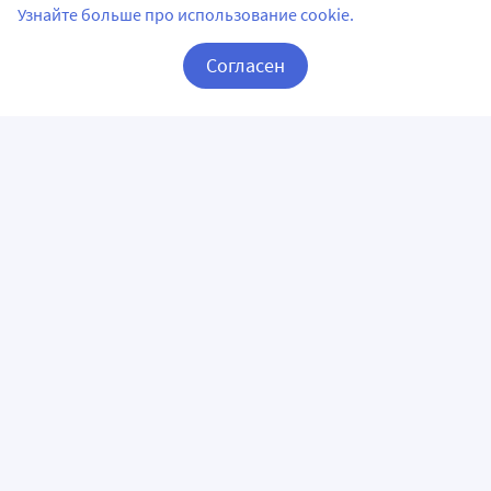
Узнайте больше про использование cookie.
Согласен
Корзина
Вход / Регистрация
ПРИЛОЖЕНИЯ
СЛЕДИТЕ ЗА НАМИ
ГОРЯЧАЯ ЛИНИЯ