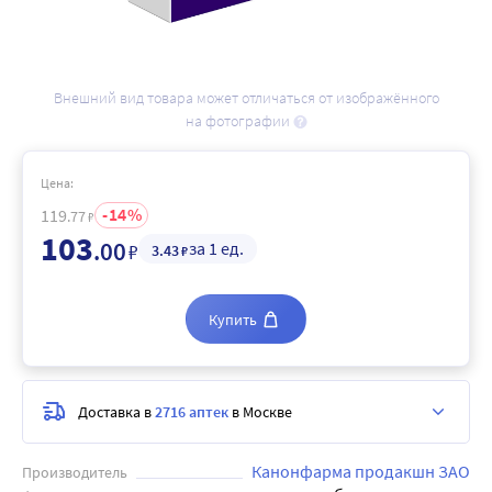
Внешний вид товара может отличаться от изображённого
на фотографии
Цена:
14
119
.77
₽
103
.00
за 1 ед.
₽
3
.43
₽
Купить
Доставка в
2716 аптек
в Москве
Канонфарма продакшн ЗАО
Производитель