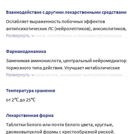
Взаимодействие с другими лекарственными средствами
Ослабляет выраженность побочных эффектов 
антипсихотических ЛС (нейролептиков), анксиолитиков, 
Развернуть
антидепрессантов, снотворных и противосудорожных 
лекарственных средств.
Фармакодинамика
Заменимая аминокислота, центральный нейромедиатор 
тормозного типа действия. Улучшает метаболические 
Развернуть
процессы в тканях мозга, оказывает антидепрессивное и 
седативное действие. Обладает глицинергическим и 
ГАМК-ергическим, альфа 1-адреноблокирующим, 
Температура хранения
антиоксидантным и антитоксическим действием; 
от 2℃ до 25℃
регулирует деятельность глутаматных (NMDA) 
рецепторов, за счет чего уменьшает 
Лекарственная форма
психоэмоциональное напряжение, агрессивность и 
Таблетки белого или почти белого цвета, круглые, 
конфликтность; улучшает социальную адаптацию и 
двояковыпуклой формы с крестообразной риской. 
настроение; облегчает засыпание и нормализует сон; 