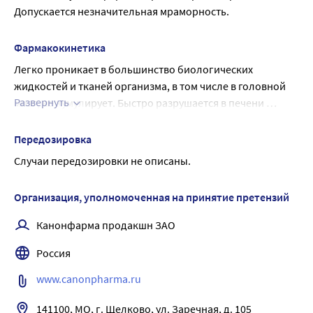
Допускается незначительная мраморность.
повышает умственную работоспособность; уменьшает 
выраженность вегетативно-сосудистых нарушений (в том 
числе и в климактерическом периоде) и общемозговых 
Фармакокинетика
расстройств при ишемическом инсульте и черепно-
Легко проникает в большинство биологических 
мозговой травме, токсического действия этанола на 
жидкостей и тканей организма, в том числе в головной 
центральную нервную систему.
Развернуть
мозг, не кумулирует. Быстро разрушается в печени 
глициноксидазой до воды и углекислого газа.
Передозировка
Случаи передозировки не описаны.
Организация, уполномоченная на принятие претензий
Канонфарма продакшн ЗАО
Россия
www.canonpharma.ru
141100, МО, г. Щелково, ул. Заречная, д. 105