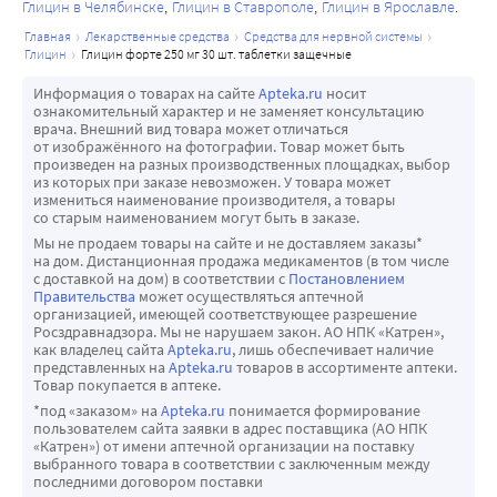
Глицин в Челябинске
Глицин в Ставрополе
Глицин в Ярославле
главная
лекарственные средства
средства для нервной системы
глицин
глицин форте 250 мг 30 шт. таблетки защечные
Информация о товарах на сайте
Apteka.ru
носит
ознакомительный характер и не заменяет консультацию
врача. Внешний вид товара может отличаться
от изображённого на фотографии. Товар может быть
произведен на разных производственных площадках, выбор
из которых при заказе невозможен. У товара может
измениться наименование производителя, а товары
со старым наименованием могут быть в заказе.
Мы не продаем товары на сайте и не доставляем заказы*
на дом. Дистанционная продажа медикаментов (в том числе
с доставкой на дом) в соответствии с
Постановлением
Правительства
может осуществляться аптечной
организацией, имеющей соответствующее разрешение
Росздравнадзора. Мы не нарушаем закон. АО НПК «Катрен»,
как владелец сайта
Apteka.ru
, лишь обеспечивает наличие
представленных на
Apteka.ru
товаров в ассортименте аптеки.
Товар покупается в аптеке.
*под «заказом» на
Apteka.ru
понимается формирование
пользователем сайта заявки в адрес поставщика (АО НПК
«Катрен») от имени аптечной организации на поставку
выбранного товара в соответствии с заключенным между
последними договором поставки