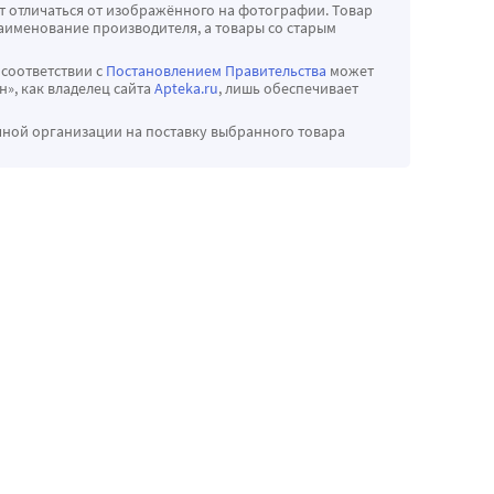
т отличаться от изображённого на фотографии. Товар
аименование производителя, а товары со старым
 соответствии с
Постановлением Правительства
может
», как владелец сайта
Apteka.ru
, лишь обеспечивает
чной организации на поставку выбранного товара