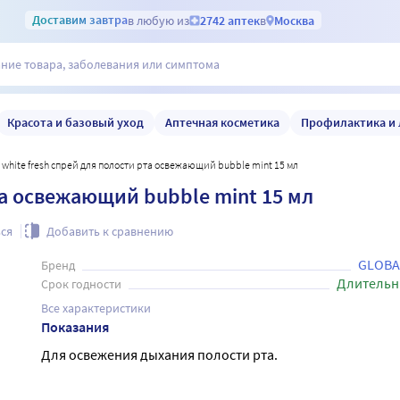
Доставим
завтра
в любую из
2742 аптек
в
Москва
Красота и базовый уход
Аптечная косметика
Профилактика и 
al white fresh спрей для полости рта освежающий bubble mint 15 мл
рта освежающий bubble mint 15 мл
ся
Добавить к сравнению
GLOBA
Бренд
Длительн
Срок годности
Все характеристики
Показания
Для освежения дыхания полости рта.