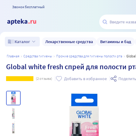
Звонок бесплатный
Лекарственные средства
Витамины и бад
Каталог
главная
средства гигиены
прочие средства для гигиены полости рта
Glob
Global white fresh спрей для полости 
Добавить в избранное
Поделить
(
2
отзыва)