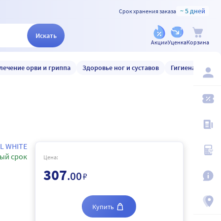
~ 5 дней
Срок хранения заказа
Искать
Акции
Уценка
Корзина
лечение орви и гриппа
Здоровье ног и суставов
Гигиена и уход
L WHITE
ый срок
Цена:
307
.00
₽
Купить