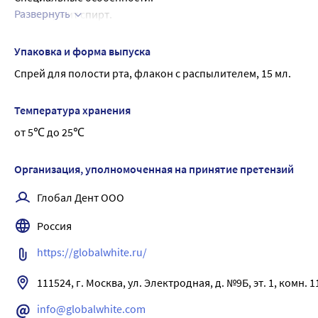
Развернуть
Не содержит спирт.
Освежающий спрей со вкусом bubble mint - идеальный аксе
Компактный, заменяет до 100 жвачек.
Упаковка и форма выпуска
Устраняет табачный запах.
Спрей для полости рта, флакон с распылителем, 15 мл.
Активные компоненты
Бетаин смягчает и увлажняет слизистую оболочку полости р
Температура хранения
Экстракты оливы и петрушки оказывают антиоксидантное де
от 5℃ до 25℃
приема пищи, табака, алкоголя.
Ксилитол подавляет рост бактерий, вызывающих кариес.
Ментол придает дыханию аромат свежести и прохлады.
Организация, уполномоченная на принятие претензий
Вкус Bubble Gum с мятными нотками мгновенно освежает, н
Глобал Дент ООО
Результат:
Свежее дыхание.
Россия
https://globalwhite.ru/
111524, г. Москва, ул. Электродная, д. №9Б, эт. 1, комн. 1
info@globalwhite.com