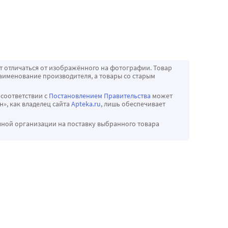
т отличаться от изображённого на фотографии. Товар
аименование производителя, а товары со старым
 соответствии с
Постановлением Правительства
может
», как владелец сайта
Apteka.ru
, лишь обеспечивает
чной организации на поставку выбранного товара