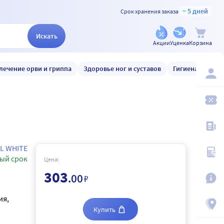
~ 5 дней
Срок хранения заказа
Искать
Акции
Уценка
Корзина
лечение орви и гриппа
Здоровье ног и суставов
Гигиена и уход
L WHITE
ый срок
Цена:
303
.00
₽
ия,
Купить