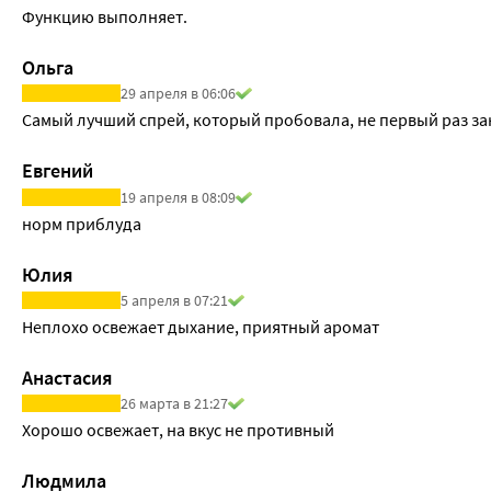
Функцию выполняет.
Ольга
29 апреля в 06:06
Самый лучший спрей, который пробовала, не первый раз з
Евгений
19 апреля в 08:09
норм приблуда 
Юлия
5 апреля в 07:21
Неплохо освежает дыхание, приятный аромат
Анастасия
26 марта в 21:27
Хорошо освежает, на вкус не противный
Людмила