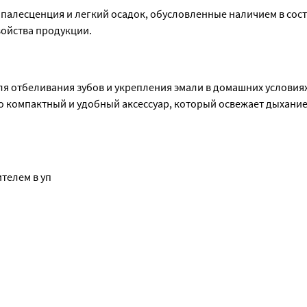
опалесценция и легкий осадок, обусловленные наличием в сост
войства продукции.
ля отбеливания зубов и укрепления эмали в домашних условиях
омпактный и удобный аксессуар, который освежает дыхание,
, при нажатии на дозатор/распылитель преобразуется в спрей, 
телем в уп
 оболочку полости рта, способствует устранению неприятного 
 дыханию аромат свежести и мятной прохлады.
ует сокращению количества кариесогенных бактерий Streptoc