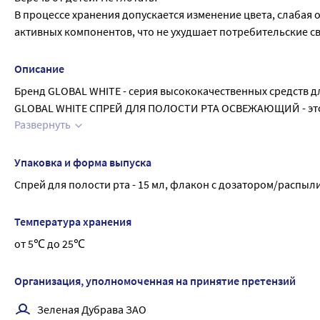
В процессе хранения допускается изменение цвета, слабая 
активных компонентов, что не ухудшает потребительские с
Описание
Бренд GLOBAL WHITE - серия высококачественных средств д
GLOBAL WHITE СПРЕЙ ДЛЯ ПОЛОСТИ РТА ОСВЕЖАЮЩИЙ - это к
Развернуть
от кариеса
Внешний вид и свойства: прозрачная жидкость белого цвета
свежей мяты.
Упаковка и форма выпуска
АКТИВНЫЕ ИНГРЕДИЕНТЫ:
Спрей для полости рта - 15 мл, флакон с дозатором/распыли
Комплекс активных компонентов спрея увлажняет слизистую
рта после приема пищи, табака, алкоголя. Ментол придает
Температура хранения
Ксилитол обладает противокариесным свойством, способств
от 5℃ до 25℃
mutans, уменьшает образование зубного налета.
Организация, уполномоченная на принятие претензий
Зеленая Дубрава ЗАО