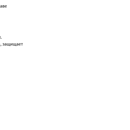
аве 
.
 защищает 
имеет вкус 
запаха иэо 
occus 