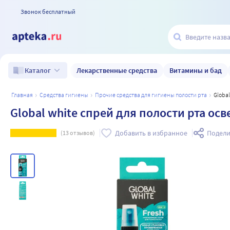
Звонок бесплатный
Лекарственные средства
Витамины и бад
Каталог
главная
средства гигиены
прочие средства для гигиены полости рта
Glob
Global white спрей для полости рта о
Добавить в избранное
Подели
(
13
отзывов)