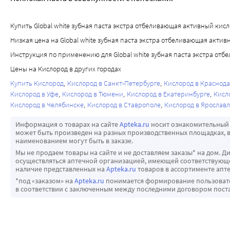
Купить Global white зубная паста экстра отбеливающая активный кисло
Низкая цена на Global white зубная паста экстра отбеливающая актив
Инструкция по применению для Global white зубная паста экстра от
Цены на Кислород в других городах
Купить Кислород
Кислород в Санкт-Петербурге
Кислород в Краснод
Кислород в Уфе
Кислород в Тюмени
Кислород в Екатеринбурге
Кисл
Кислород в Челябинске
Кислород в Ставрополе
Кислород в Ярослав
Информация о товарах на сайте
Apteka.ru
носит ознакомительный 
может быть произведен на разных производственных площадках, в
наименованием могут быть в заказе.
Мы не продаем товары на сайте и не доставляем заказы* на дом. Д
осуществляться аптечной организацией, имеющей соответствующее
наличие представленных на
Apteka.ru
товаров в ассортименте апте
*под «заказом» на
Apteka.ru
понимается формирование пользовател
в соответствии с заключенным между последними договором пост