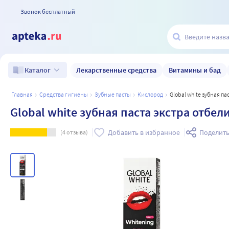
Звонок бесплатный
Лекарственные средства
Витамины и бад
Каталог
главная
средства гигиены
зубные пасты
кислород
Global white зубная 
Global white зубная паста экстра отбе
Добавить в избранное
Поделить
(
4
отзыва)