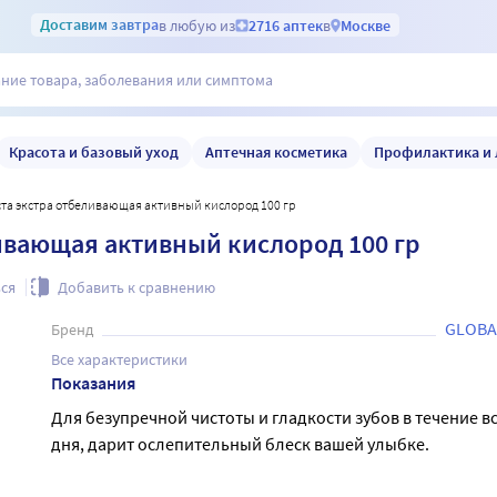
Доставим
завтра
в любую из
2716 аптек
в
Москве
Красота и базовый уход
Аптечная косметика
Профилактика и 
паста экстра отбеливающая активный кислород 100 гр
ливающая активный кислород 100 гр
ся
Добавить к сравнению
GLOBA
Бренд
Все характеристики
Показания
Для безупречной чистоты и гладкости зубов в течение в
дня, дарит ослепительный блеск вашей улыбке.