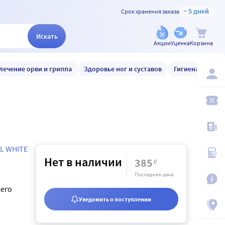
~ 5 дней
Срок хранения заказа
Искать
Акции
Уценка
Корзина
лечение орви и гриппа
Здоровье ног и суставов
Гигиена и уход
L WHITE
Нет в наличии
385
₽
Последняя цена
сего
Уведомить о поступлении