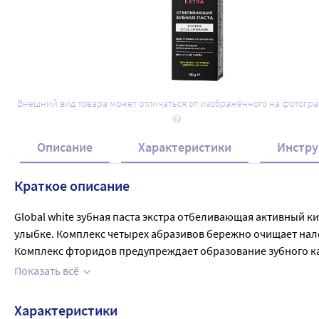
Внешний вид товара может отличаться от изображённого на фотогр
Описание
Характеристики
Инстру
Краткое описание
Global white зубная паста экстра отбеливающая активный ки
улыбке. Комплекс четырех абразивов бережно очищает нале
Комплекс фторидов предупреждает образование зубного ка
Экстракт лимона естественно и бережно осветляет эмаль зуб
Показать всё
Ксилитол способствует подавлению кариесогенных бактерий
Чистить зубы круговыми движениями в течение 2х минут.

Характеристики