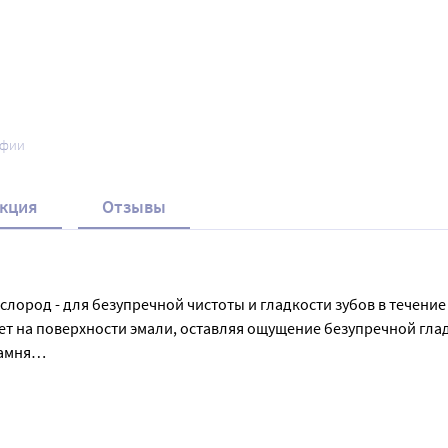
афии
кция
Отзывы
слород - для безупречной чистоты и гладкости зубов в течение
т на поверхности эмали, оставляя ощущение безупречной гладк
мня

ов и укрепляет десны.

 в полости рта. Нанести небольшое количество зубной пасты н