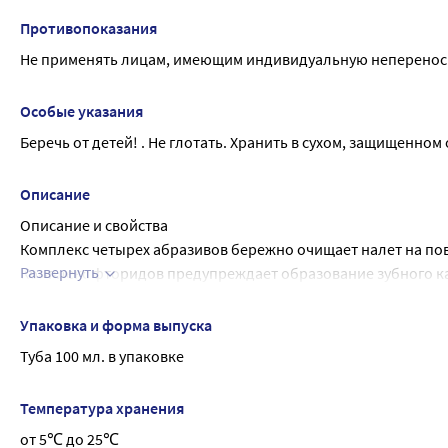
Противопоказания
Не применять лицам, имеющим индивидуальную непереноси
Особые указания
Беречь от детей! . Не глотать. Хранить в сухом, защищенном 
Описание
Описание и свойства
Комплекс четырех абразивов бережно очищает налет на пов
Развернуть
Комплекс фторидов предупреждает образование зубного к
Экстракт лимона естественно и бережно осветляет эмаль зу
Ксилитол способствует подавлению кариесогенных бактерий
Упаковка и форма выпуска
Паста черного цвета со вкусом ледяной мяты.
Туба 100 мл. в упаковке
Температура хранения
от 5℃ до 25℃