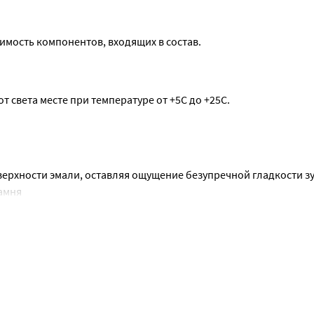
мость компонентов, входящих в состав.
от света месте при температуре от +5С до +25С.
ерхности эмали, оставляя ощущение безупречной гладкости зу
амня
бов и укрепляет десны.
 в полости рта.