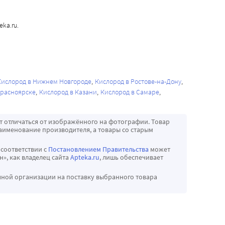
ka.ru.
Кислород в Нижнем Новгороде
Кислород в Ростове-на-Дону
Красноярске
Кислород в Казани
Кислород в Самаре
т отличаться от изображённого на фотографии. Товар
аименование производителя, а товары со старым
 соответствии с
Постановлением Правительства
может
», как владелец сайта
Apteka.ru
, лишь обеспечивает
чной организации на поставку выбранного товара