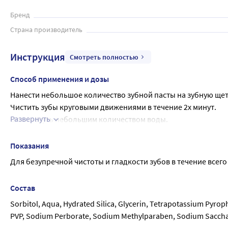
Ополоснуть небольшим количеством воды.

Использовать 2 раза в день. В тубе 100 граммов пасты.

Бренд
Страна производитель
Инструкция
Смотреть полностью
Способ применения и дозы
Нанести небольшое количество зубной пасты на зубную щет
Чистить зубы круговыми движениями в течение 2х минут.
Развернуть
Ополоснуть небольшим количеством воды.
Использовать 2 раза в день.
Показания
Для безупречной чистоты и гладкости зубов в течение всег
Состав
Sorbitol, Aqua, Hydrated Silica, Glycerin, Tetrapotassium Pyro
PVP, Sodium Perborate, Sodium Methylparaben, Sodium Sacchar