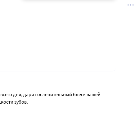
 всего дня, дарит ослепительный блеск вашей 
ости зубов.

а зубную щетку.
