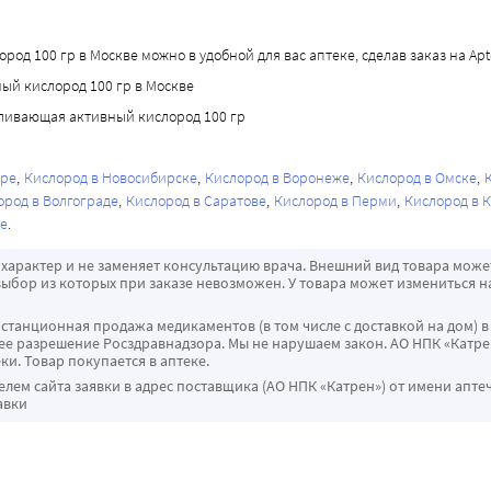
род 100 гр в Москве можно в удобной для вас аптеке, сделав заказ на Apte
ный кислород 100 гр в Москве
беливающая активный кислород 100 гр
аре
Кислород в Новосибирске
Кислород в Воронеже
Кислород в Омске
ород в Волгограде
Кислород в Саратове
Кислород в Перми
Кислород в 
ле
характер и не заменяет консультацию врача. Внешний вид товара може
ыбор из которых при заказе невозможен. У товара может измениться н
истанционная продажа медикаментов (в том числе с доставкой на дом) в
 разрешение Росздравнадзора. Мы не нарушаем закон. АО НПК «Катрен
ки. Товар покупается в аптеке.
ем сайта заявки в адрес поставщика (АО НПК «Катрен») от имени апте
авки