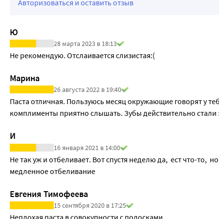
Авторизоваться и оставить отзыв
Ю
28 марта 2023 в 18:13
Не рекомендую. Отслаивается слизистая:(
Марина
26 августа 2022 в 19:40
Паста отличная. Пользуюсь месяц окружающие говорят у теб
комплименты приятно слышать. Зубы действительно стали 
И
16 января 2021 в 14:00
Не так уж и отбеливает. Вот спустя неделю да,  ест что-то,  
медленное отбеливание 
Евгения Тимофеева
15 сентября 2020 в 17:25
Неплохая паста в совокупности с полосками. 