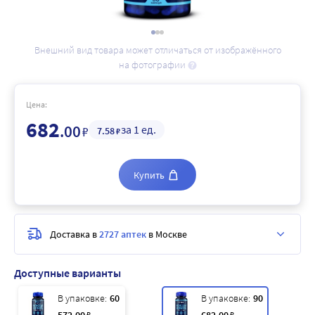
Внешний вид товара может отличаться от изображённого
на фотографии
Цена:
682
.00
за 1 ед.
₽
7
.58
₽
Купить
Доставка в
2727 аптек
в Москве
Доступные варианты
В упаковке:
60
В упаковке:
90
₽
₽