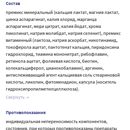
Состав
премикс минеральный (кальция лактат, магния лактат, 
цинка аспарагинат, калия хлорид, марганца 
аспарагинат, меди цитрат, калия йодат, хрома 
пиколинат, натрия молибдат, натрия селенит), премикс 
витаминный (лактоза, натрия аскорбат, никотинамид, 
токоферола ацетат, пантотенат кальция, пиридоксина 
гидрохлорид, тиамина мононитрат, рибофлавин, 
ретинола ацетат, фолиевая кислота, биотин, 
холекальциферол, цианокобаламин), аргинин, 
антислеживающий агент кальциевая соль стеариновой 
кислоты, ликопин, фитоменадион, капсула (носитель 
гидроксипропилметилцеллюлоза).
Свернуть
Противопоказания
индивидуальная непереносимость компонентов, 
состояния, при которых противопоказаны препараты 