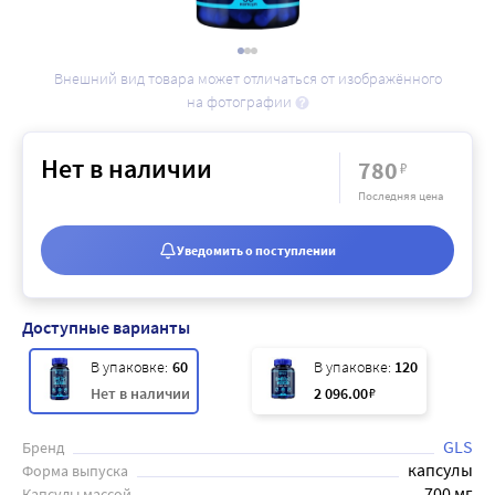
Внешний вид товара может отличаться от изображённого
на фотографии
Нет в наличии
780
₽
Последняя цена
Уведомить о поступлении
Доступные варианты
В упаковке:
60
В упаковке:
120
Нет в наличии
2 096
.00
₽
GLS
Бренд
капсулы
Форма выпуска
700 мг
Капсулы массой