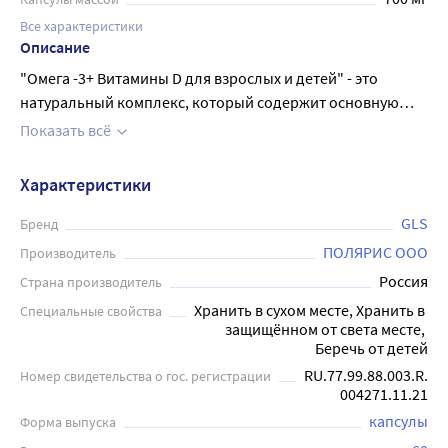
Все характеристики
Описание
"Омега -3+ Витамины D для взрослых и детей" - это
натуральный комплекс, который содержит основную
жирную кислоту - Омега-3, а также витамины D3 и Е,
Показать всё
необходимые для здоровья сердечно-сосудистой
системы, мозга и зрения. Препарат укрепляет иммунитет,
Характеристики
способствует нормализации обмена веществ, улучшает
настроение и память. Упаковка включает 60 капсул,
GLS
Бренд
которые рекомендуется принимать взрослым и детям
ПОЛЯРИС ООО
Производитель
старше 3 лет по 1-2 капсулы в день во время еды."
Россия
Страна производитель
Хранить в сухом месте, Хранить в 
Специальные свойства
защищённом от света месте, 
Беречь от детей
RU.77.99.88.003.R.
Номер свидетельства о гос. регистрации
004271.11.21
капсулы
Форма выпуска