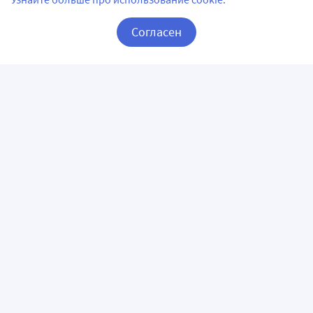
Согласен
Корзина
Вход / Регистрация
ПРИЛОЖЕНИЯ
СЛЕДИТЕ ЗА НАМИ
ГОРЯЧАЯ ЛИНИЯ
О КОМПАНИИ