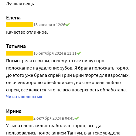
Лучшая вещь
Елена
18 января в 12:26
Качество отличное. 
Татьяна
16 октября 2024 в 11:11
Посмотрела отзывы, почему-то все пишут про 
полоскание на удаление зубов. Я брала полоскать горло. 
До этого уже брала спрей Грин Брин Форте для взрослых, 
он очень хорошо обезбаливает, но я не очень люблю 
спреи, все кажется, что не всю поверхность обработала. 
Другое дело полоскания, раствор купила именно с 
Читать полностью
болью в горле. Удобно, что есть мерный стаканчик. При 
Ирина
полосканиии раствор немного пенится, поэтому хорошо 
2 октября 2024 в 04:45
покрывает всю слизистую горла. Обезбаливает хорошо. 
У сына очень сильно заболело горло, всегда 
Горло не сушит. На вкус приятный, не приторный. В 
пользовались полосканием Тантум, в аптеке увидела 
принципе очень экономный расход и цена прямо 