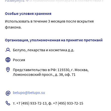
Развернуть
Симптомы. При применении препарата в соответствии с 
инструкцией по применению пе-редозировка 
маловероятна. При случайном проглатывании препарата 
Особые условия хранения
возможны следующие симптомы: рвота, спазмы в 
Использовать в течение 3 месяцев после вскрытия 
животе, беспокойство, страх, галлюцинации, судороги, 
флакона.
атаксия, лихорадка, тахикардия, угнетение дыхания.
Лечение. Симптоматическое; рекомендуется очистить 
Организация, уполномоченная на принятие претензий
желудок, вызвав рвоту или промыть желудок, используя 
желудочный зонд (под наблюдением врача); обеспечить 
Белупо, лекарства и косметика д.д.
медицинское наблюдение, поддерживающую терапию и 
Россия
необходимую гидратацию. Антидот не известен.
Представительство в РФ: 119330, г. Москва, 
Ломоносовский просп., д. 38, оф. 71 

belupo@belupo.su
т. +7 (495) 933-72-13, ф. +7 (495) 933-72-15