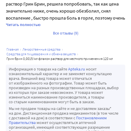
раствор Грин Брин, решила попробовать, так как цена 
прекрасная. Из аналогов брала Тантум(ну капец дорого), 
значительно ниже, очень хорошо обезболил, снял 
Ангидак(какой-то противный химозный привкус и не 
воспаление , быстро прошла боль в горле, поэтому очень 
пенится совсем)
рекомендую!!!
Читать полностью
Все отзывы (9)
главная
лекарственные средства
средства для пищеварения и обмена веществ
грин брин 0,0015/мл флакон раствор для местного применения 120 мл
Информация о товарах на сайте
Apteka.ru
носит
ознакомительный характер и не заменяет консультацию
врача. Внешний вид товара может отличаться
от изображённого на фотографии. Товар может быть
произведен на разных производственных площадках, выбор
из которых при заказе невозможен. У товара может
измениться наименование производителя, а товары
со старым наименованием могут быть в заказе.
Мы не продаем товары на сайте и не доставляем заказы*
на дом. Дистанционная продажа медикаментов (в том числе
с доставкой на дом) в соответствии с
Постановлением
Правительства
может осуществляться аптечной
организацией, имеющей соответствующее разрешение