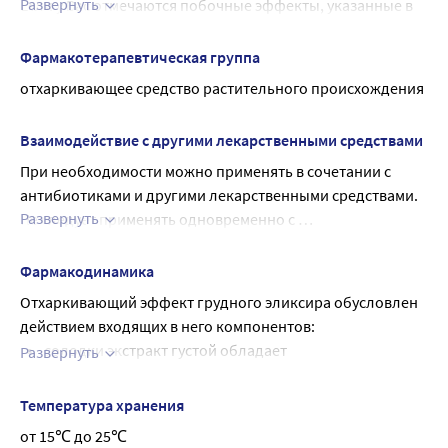
Развернуть
Если у Вас отмечаются побочные эффекты, указанные в 
требующими повышенной концентрации внимания и 
инструкции, или они усугубляются, или Вы заметили 
быстроты психомоторных реакций.
любые другие побочные эффекты, не указанные в 
Фармакотерапевтическая группа
инструкции, сообщите об этом врачу.
отхаркивающее средство растительного происхождения
Взаимодействие с другими лекарственными средствами
При необходимости можно применять в сочетании с 
антибиотиками и другими лекарственными средствами. 
Развернуть
Не следует применять одновременно с 
противокашлевыми препаратами, так как это затрудняет 
откашливание разжиженной мокроты.
Фармакодинамика
Отхаркивающий эффект грудного эликсира обусловлен
действием входящих в него компонентов:
солодки экстракт густой обладает
Развернуть
противовоспалительным и отхаркивающим
свойствами, которые связаны с содержанием в
Температура хранения
корнях глицирризина, стимулирующего активность
от 15℃ до 25℃
реснитчатого эпителия в трахее и бронхах, а также