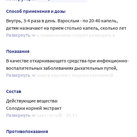
Способ применения и дозы
Внутрь, З-4 раза в день. Взрослым - по 20-40 капель, 
детям назначают на прием столько капель, сколько лет 
Развернуть
ребенку. Перед применением следует разводить в 
небольшом количестве воды.
Курс лечения 7 - 10 дней. Увеличение 
Показания
продолжительности и проведение повторных курсов 
В качестве отхаркивающего средства при инфекционно-
лечения возможно по рекомендации врача.
воспалительных заболеваниях дыхательных путей, 
Если после лечения улучшения не наступает или 
Развернуть
сопровождающихся кашлем с трудноотделяемой 
симптомы усугубляются, или появляются новые 
мокротой (в том числе трахеит, трахеобронхит, бронхит).
симптомы, необходимо проконсультироваться с врачом. 
Состав
Применяйте препарат согласно тем показаниям, тому 
Действующие вещества:
способу применения и в тех дозах, которые указаны в 
Солодки корней экстракт
инструкции.
Развернуть
(Солодки экстракт густой) - 20,7 г
Аниса плодов масло
(Анисовое масло) - 0,34 г
Противопоказания