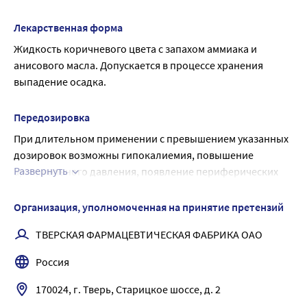
усиливающего секреторную функцию слизистых
Лекарственная форма
оболочек верхних дыхательных путей;
анисовое масло обладает отхаркивающим действием,
Жидкость коричневого цвета с запахом аммиака и 
обусловленным содержанием в масле анетола,
анисового масла. Допускается в процессе хранения 
который способствует рефлекторному возбуждению
выпадение осадка.
дыхания, повышению активности реснитчатого
эпителия дыхательных путей и усилению секреции
Передозировка
слизистых оболочек гортани, трахеи, бронхов;
При длительном применении с превышением указанных 
аммиак обладает раздражающим действием, которое
дозировок возможны гипокалиемия, повышение 
приводит к возбуждению окончаний чувствительных
Развернуть
артериального давления, появление периферических 
нервов верхних дыхательных путей и рефлекторной
отеков вследствие нарушения водно-солевого обмена.
стимуляции центра дыхания.
Лечение: симптоматическое.
Организация, уполномоченная на принятие претензий
ТВЕРСКАЯ ФАРМАЦЕВТИЧЕСКАЯ ФАБРИКА ОАО
Россия
170024, г. Тверь, Старицкое шоссе, д. 2