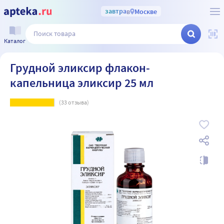
завтра
в
Москве
Каталог
Грудной эликсир флакон-
капельница эликсир 25 мл
(
33
отзыва)