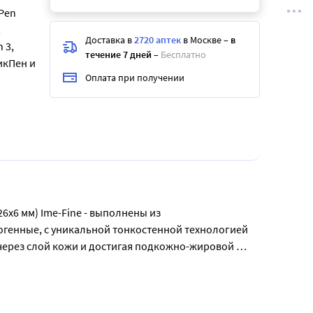
Pen
,
Доставка в
2720 аптек
в Москве
–
в
 3,
течение 7 дней
–
Бесплатно
икПен и
Оплата при получении
6 мм) Ime-Fine - выполнены из 
генные, с уникальной тонкостенной технологией 
через слой кожи и достигая подкожно-жировой 
езая, а раздвигая волокна. Иглы Ime-Fine 
дноразовыми и многоразовыми шприц-ручками: 