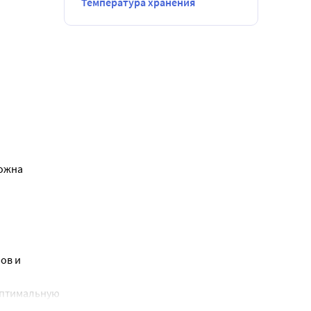
Температура хранения
ожна 
в и 
оптимальную 