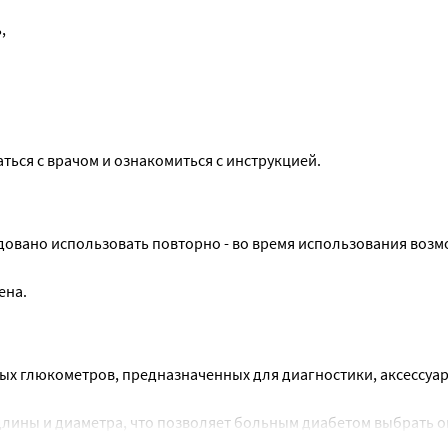
,
ься с врачом и ознакомиться с инструкцией.
довано использовать повторно - во время использования возм
ена.
ых глюкометров, предназначенных для диагностики, аксессуаро
длины и диаметра, что позволяет больным диабетом выбрать 