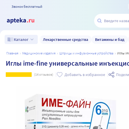
Звонок бесплатный
Лекарственные средства
Витамины и бад
Каталог
главная
медицинские изделия
шприцы и инфузионные устройства
Иглы 
Иглы ime-fine универсальные инъекци
Добавить в избранное
Подели
(
14
отзывов)