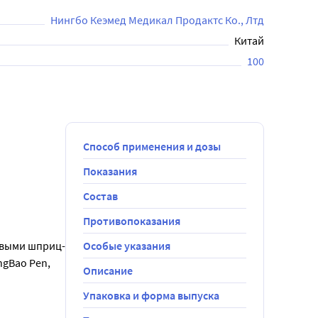
FlexPen, NovoPen 3, НовоПен 4, НовоПен Эхо, 
озволяет больным диабетом выбрать оптимальную 
Нингбо Кеэмед Медикал Продактс Ко., Лтд
Китай
100
Способ применения и дозы
Показания
Состав
Противопоказания
овыми шприц-
Особые указания
gBao Pen, 
Описание
Упаковка и форма выпуска