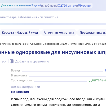
Доставим
в течение 7 дней
в любую из
2720 аптек
в
Москве
Красота и базовый уход
Аптечная косметика
Профилактика и 
ime-fine универсальные инъекционные одноразовые для инсулиновых шприц-ручек 31g 0
онные одноразовые для инсулиновых шпри
ться
Добавить к сравнению
Бренд
В упаковке
Длительн
Срок годности
Все характеристики
Показания
Иглы предназначены для подкожного введения инсулин
Совместимы со всеми популярными одноразовыми и