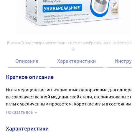
Внешний вид товара может отличаться от изображённого на фотогр
Описание
Характеристики
Инстру
Краткое описание
Иглы медицинские инъекционные одноразовые для одноразов
высококачественной медицинской стали, стерилизованы эти
иглы с увеличенным просветом. Короткие иглы в состоянии 
ткани. Длина иглы гарантирует, что инъекция инсулина буд
Показать всё
Инъекция с формированием кожной складки. Благодаря сили
подходят для шприц-ручек от 90% всех производителей, п
Характеристики