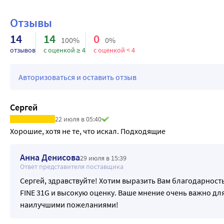
Особенности продукции:
• «Soft-feel» - специальная электронно-лазерная шлифовка
Отзывы
инъекции
14
14
0
• Технология «Thin-wall» - снижает сопротивление тока ин
100%
0%
отзывов
с оценкой ≥ 4
с оценкой < 4
• Особая заточка и силиконовое покрытие обеспечивают м
• Точная фиксация - безопасное внутреннее введение
• Подходят для любого возраста, 4 различных вариантов иг
Авторизоваться и оставить отзыв
иглы для каждого пациента
Размеры игл IME-FINE:
Сергей
• 31G (диаметр 0,26 мм) х длина иглы 4 мм
22 июля в 05:40
• 31G (диаметр 0,26 мм) х длина иглы 5 мм
Хорошие, хотя не те, что искал. Подходящие
• 31G (диаметр 0,26 мм) х длина иглы 6 мм
• 31G (диаметр 0,26 мм) х длина иглы 8 мм
Анна Денисова
29 июля в 15:39
Ответ представителя поставщика
Сергей, здравствуйте! Хотим выразить Вам благодарность
FINE 31G и высокую оценку. Ваше мнение очень важно для
наилучшими пожеланиями!