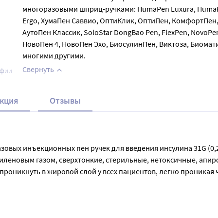
многоразовыми шприц-ручками: HumaPen Luxura, Huma
Ergo, ХумаПен Саввио, ОптиКлик, ОптиПен, КомфортПен
АутоПен Классик, SoloStar DongBao Pen, FlexPen, NovoPen
НовоПен 4, НовоПен Эхо, БиосулинПен, Виктоза, Биомат
многими другими.
Свернуть
афии
кция
Отзывы
ых инъекционных пен ручек для введения инсулина 31G (0,26х
леновым газом, сверхтонкие, стерильные, нетоксичные, апиро
проникнуть в жировой слой у всех пациентов, легко проникая 
ет выполнена в жировую ткань, а не внутримышечно.

коновому покрытию игла безболезненно входит в ткань не разр
редставленных на рынке. Совместимы со всеми популярными о