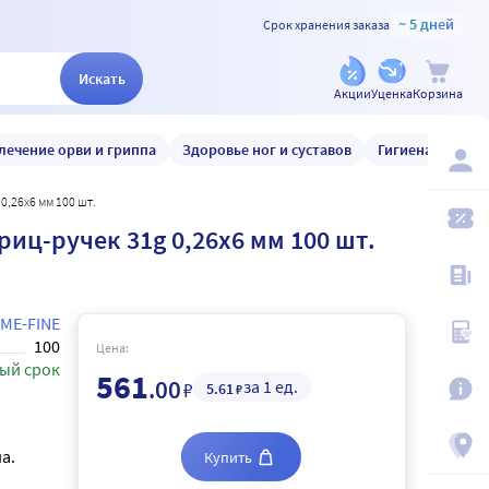
~ 5 дней
Срок хранения заказа
Искать
Акции
Уценка
Корзина
лечение орви и гриппа
Здоровье ног и суставов
Гигиена и уход
,26х6 мм 100 шт.
ц-ручек 31g 0,26х6 мм 100 шт.
IME-FINE
100
Цена:
ый срок
561
.00
за 1 ед.
₽
5
.61
₽
а.
Купить