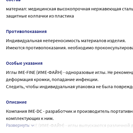
материал: медицинская высокопрочная нержавеющая сталь
защитные колпачки из пластика
Противопоказания
Индивидуальная непереносимость материалов изделия.
Имеются противопоказания. необходимо проконсультироват
Особые указания
Иглы IME-FINE (ИМЕ-ФАЙН) - одноразовые иглы. Не рекомен
деформация кромки, попадание инфекции.
Следить, чтобы индивидуальная упаковка не была поврежд
Описание
Компания IME-DC - разработчик и производитель портативн
комплектующих к ним.
Развернуть
Бренд IME-FINE (ИМЕ-ФАЙН) - иглы выпускаются различной 
иглу, в соответствии с рекомендациями лечащего врача.