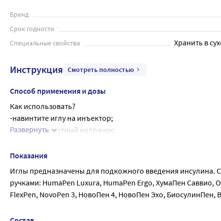
HumaPen Luxura, HumaPen Ergo, ХумаПен Саввио, ОптиКлик, О
БиосулинПен, Виктоза, БиоматикПен и многими другими. Иг
Бренд
иглу, в соответствии с рекомендациями лечащего врача. Игл
Срок годности
Хранить в сух
Специальные свойства
Инструкция
Смотреть полностью
Способ применения и дозы
Как использовать?
-навинтите иглу на инъектор;
Развернуть
-снимите защитный колпачок;
-слегка нажмите на поршень, чтобы выпустить воздух;
-выполните инъекцию препарата согласно рекомендации л
Показания
-наденьте защитный колпачок обратно и утилизируйте изде
Иглы предназначены для подкожного введения инсулина. 
ручками: HumaPen Luxura, HumaPen Ergo, ХумаПен Саввио, О
FlexPen, NovoPen 3, НовоПен 4, НовоПен Эхо, БиосулинПен,
Состав