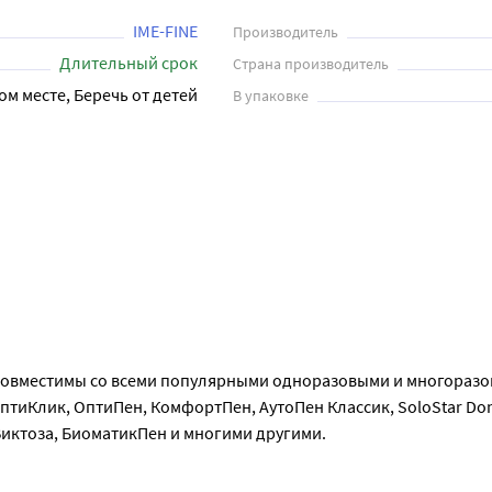
птиПен, КомфортПен, АутоПен Классик, SoloStar DongBao Pen, 
лы Ime-Fine выпускаются различной длины и диаметра, что п
IME-FINE
Производитель
ы Dexfine поставляются в удобной упаковке на 100 штук.
Длительный срок
Страна производитель
ом месте, Беречь от детей
В упаковке
ечащего врача;
лие.
Совместимы со всеми популярными одноразовыми и многораз
птиКлик, ОптиПен, КомфортПен, АутоПен Классик, SoloStar Don
 Виктоза, БиоматикПен и многими другими.