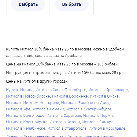
Выбрать
Выбрать
Купить Ихтиол 10% банка мазь 25 гр в Москве можно в удобной
для вас аптеке, сделав заказ на Apteka.ru.
Цена на Ихтиол 10% банка мазь 25 гр в Москве – 106 рублей.
Инструкция по применению для Ихтиол 10% банка мазь 25 гр
Цены на Ихтиол в других городах
Купить Ихтиол
Ихтиол в Санкт-Петербурге
Ихтиол в Краснодаре
Ихтиол в Новосибирске
Ихтиол в Воронеже
Ихтиол в Омске
Ихтиол в Нижнем Новгороде
Ихтиол в Ростове-на-Дону
Ихтиол в Уфе
Ихтиол в Тюмени
Ихтиол в Екатеринбурге
Ихтиол в Волгограде
Ихтиол в Саратове
Ихтиол в Перми
Ихтиол в Красноярске
Ихтиол в Казани
Ихтиол в Самаре
Ихтиол в Челябинске
Ихтиол в Ставрополе
Ихтиол в Ярославле
главная
лекарственные средства
дерматологические средства