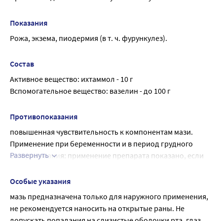
Показания
Рожа, экзема, пиодермия (в т. ч. фурункулез).
Состав
Активное вещество: ихтаммол - 10 г
Вспомогательное вещество: вазелин - до 100 г
Противопоказания
повышенная чувствительность к компонентам мази.
Применение при беременности и в период грудного 
Развернуть
вскармливания: применение препарата показано, если 
ожидаемая польза для матери превосходит возможный 
риск для плода или ребенка.
Особые указания
мазь предназначена только для наружного применения, 
не рекомендуется наносить на открытые раны. Не 
допускать попадания на слизистые оболочки рта, глаз.