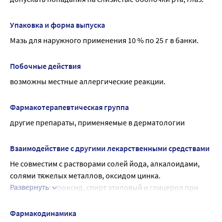
Упаковка и форма выпуска
Мазь для наружного применения 10 % по 25 г в банки.
Побочные действия
возможны местные аллергические реакции.
Фармакотерапевтическая группа
другие препараты, применяемые в дерматологии
Взаимодействие с другими лекарственными средствами
Не совместим с растворами солей йода, алкалоидами, 
солями тяжелых металлов, оксидом цинка.
Развернуть
Диметилсульфоксид, спирт этиловый и глицерол при 
одновременной аппликации с мазью ихтиоловой 
усиливают системную абсорбцию ихтаммола и 
Фармакодинамика