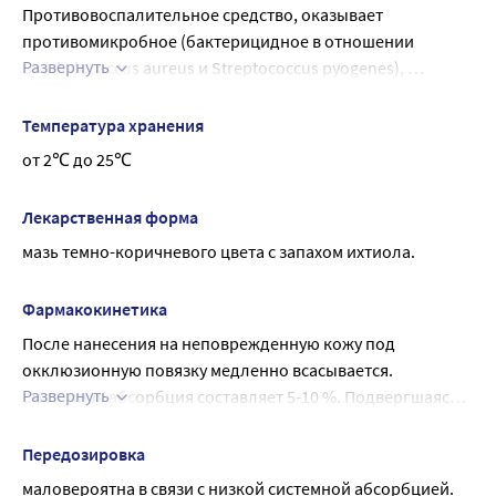
увеличивают глубину его проникновения в мягкие ткани.
Противовоспалительное средство, оказывает 
противомикробное (бактерицидное в отношении 
Развернуть
Staphylococcus aureus и Streptococcus pyogenes), 
кератопластическое действие. Ускоряет созревание 
фурункулов. При непосредственном действии на кожу 
Температура хранения
вызывает слабое раздражение чувствительных нервных 
от 2℃ до 25℃
окончаний, сменяющееся снижением их 
чувствительности, что приводит к возникновению 
Лекарственная форма
рефлексов, изменяющих трофику тканей. Вызывает 
мазь темно-коричневого цвета с запахом ихтиола.
денатурацию белковых молекул.
Фармакокинетика
После нанесения на неповрежденную кожу под 
окклюзионную повязку медленно всасывается. 
Развернуть
Системная абсорбция составляет 5-10 %. Подвергшаяся 
абсорбции часть тиофенольных компонентов ихтаммола 
выделяется в желчь и удаляется из организма через 
Передозировка
кишечник.
маловероятна в связи с низкой системной абсорбцией.