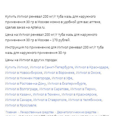
Купить Ихтиол реневал 200 мг/г туба мазь для наружного
применения 30 гр в Москве можно в удобной для вас аптеке,
сделав заказ на Apteka.ru.
Цена на Ихтиол реневал 200 мг/г туба мазь для наружного
применения 30 гр в Москве – 170 рублей.
Инструкция по применению для Ихтиол реневал 200 мг/г туба
мазь для наружного применения 30 гр
Цены на Ихтиол в других городах
Купить Ихтиол
Ихтиол в Санкт-Петербурге
Ихтиол в Краснодаре
Ихтиол в Новосибирске
Ихтиол в Воронеже
Ихтиол в Омске
Ихтиол в Нижнем Новгороде
Ихтиол в Уфе
Ихтиол в Ростове-на-Дону
Ихтиол в Екатеринбурге
Ихтиол в Волгограде
Ихтиол в Саратове
Ихтиол в Перми
Ихтиол в Казани
Ихтиол в Тюмени
Ихтиол в Красноярске
Ихтиол в Самаре
Ихтиол в Ставрополе
Ихтиол в Челябинске
Ихтиол в Ярославле
главная
лекарственные средства
дерматологические средства