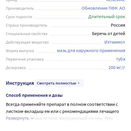
Обновление ПФК  АО
Производитель
Длительный срок
Срок годности
Россия
Страна производитель
Беречь от детей
Специальные свойства
Ихтаммол
Действующее вещество
мазь для наружного применения
Форма выпуска
туба
Первичная упаковка
200 мг/г
Дозировка
Инструкция
Смотреть полностью
Способ применения и дозы
Всегда применяйте препарат в полном соответствии с 
листком-вкладыш ем или с рекомендациями лечащего 
Развернуть
врача, работника аптеки, медицинской сестры. При 
появлении сомнений посоветуйтесь с лечащим врачом, 