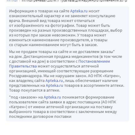
ихтиол
ихтиол реневал 200 мг/г туба мазь для наружного применения 30 гр
Информация о товарах на сайте
Apteka.ru
носит
ознакомительный характер и не заменяет консультацию
врача. Внешний вид товара может отличаться
от изображённого на фотографии. Товар может быть
произведен на разных производственных площадках, выбор
из которых при заказе невозможен. У товара может
измениться наименование производителя, а товары
со старым наименованием могут быть в заказе.
Мы не продаем товары на сайте и не доставляем заказы*
на дом. Дистанционная продажа медикаментов (в том числе
с доставкой на дом) в соответствии с
Постановлением
Правительства
может осуществляться аптечной
организацией, имеющей соответствующее разрешение
Росздравнадзора. Мы не нарушаем закон. АО НПК «Катрен»,
как владелец сайта
Apteka.ru
, лишь обеспечивает наличие
представленных на
Apteka.ru
товаров в ассортименте аптеки.
Товар покупается в аптеке.
*под «заказом» на
Apteka.ru
понимается формирование
пользователем сайта заявки в адрес поставщика (АО НПК
«Катрен») от имени аптечной организации на поставку
выбранного товара в соответствии с заключенным между
последними договором поставки