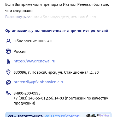
Если Вы применили препарата Ихтиол Реневал больше, 
чем следовало
Развернуть
Если Вы применили большую дозу, чем Вам было 
назначено, обратитесь к своему врачу или в местную 
поликлинику, или больницу. Не забудьте взять с собой 
Организация, уполномоченная на принятие претензий
упаковку лекарства, чтобы врачам было понятно, какое 
Обновление ПФК  АО
лекарство Вы применили.
Случаев передозировки не описано.
Россия
https://www.renewal.ru
630096, г. Новосибирск, ул. Станционная, д. 80
pretenzii@pfk-obnovlenie.ru
8-800-200-0995

+7 (383) 340-55-01 доб.14-03 (претензии по качеству 
продукции)
Реклама