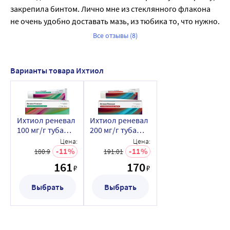
закрепила бинтом. Лично мне из стеклянного флакона 
не очень удобно доставать мазь, из тюбика то, что нужно.
Все отзывы (8)
Варианты товара Ихтиол
Ихтиол реневал
Ихтиол реневал
100 мг/г туба
200 мг/г туба
мазь для
мазь для
Цена:
Цена:
наружного
наружного
11
11
180.9
191.01
применения 30
применения 30
161
170
₽
₽
гр
гр
Выбрать
Выбрать