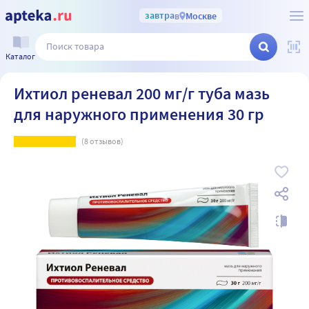
завтра
в
Москве
Каталог
Ихтиол реневал 200 мг/г туба мазь
для наружного применения 30 гр
(
8
отзывов)