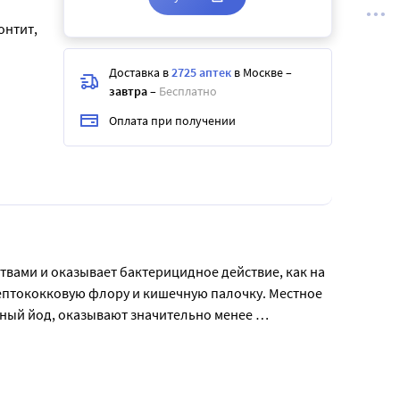
онтит,
Доставка в
2725 аптек
в Москве
–
завтра
–
Бесплатно
Оплата при получении
вами и оказывает бактерицидное действие, как на 
рептококковую флору и кишечную палочку. Местное 
ый йод, оказывают значительно менее 
нтрациях. Йодинол малотоксичен. Показания:  
ей, трофические и варикозные язвы, термические и 
гнойных ранах и инфицированных ожогах 