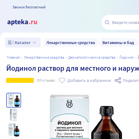
Звонок бесплатный
Лекарственные средства
Витамины и бад
Каталог
главная
лекарственные средства
дерматологические средства
йодинол
Йодинол раствор для местного и нару
Добавить в избранное
Поделит
(
53
отзыва)