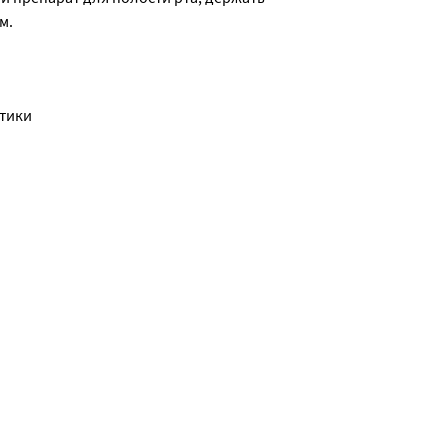
м.
тики 