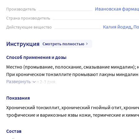
накладывают рыхлую марлевую повязку, пропитанную препа
Ивановская фармац
Производитель
Страна производитель
Калия йодид
По
Действующее вещество
Инструкция
Смотреть полностью
Способ применения и дозы
Местно (промывание, полоскание, смазывание миндалин); 
При хроническом тонзиллите промывают лакуны миндалин и
Развернуть
промежутками 2-3 дня.
Разовая доза - 50 мл. Не глотать!
При хронических гнойных отитах: ежедневное закапывание 5
Показания
При лечении хронического атрофического ринита после пр
Хронический тонзиллит, хронический гнойный отит, хронич
полости носа и глотки 2-3 раза в неделю в течение 2-3 мес
трофические и варикозные язвы кожи, термические и химичес
момент впрыскивания рекомендуется задержать дыхание. В 
снять защитный колпачок, надеть головку распылителя с на
Состав
использования препарата снимать головку распылителя с 