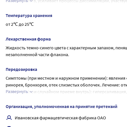
Развернуть
обмен веществ, усиливает процессы диссимиляции, участвуе
Поливиниловый спирт - высокомолекулярное соединение, с
взаимодействие с тканями организма; уменьшает также раз
Температура хранения
действие как на грамположительную, так и на грамотрицат
от 2℃ до 25℃
палочку), а также на патогенные грибы и дрожжи. Более у
применении препарата в 80 % случаев отмечается подавлен
Лекарственная форма
малотоксичен.
Жидкость темно-синего цвета с характерным запахом, пеня
незаполненной части флакона.
Передозировка
Симптомы (при местном и наружном применении): явления «
ринорея, бронхорея, отек слизистых оболочек. Лечение: от
Развернуть
Симптомы (при случайном приеме внутрь): гиперсаливация, 
потоотделение, тахикардия, тошнота, рвота, понос.
Лечение: промывание желудка сначала 1 % раствором тиосу
Организация, уполномоченная на принятие претензий
При возникновении вышеперечисленных симптомов передози
Ивановская фармацевтическая фабрика ОАО
немедленно прекратить применение препарата и обратиться