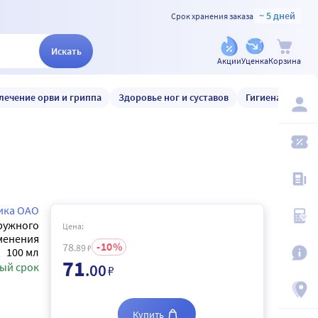
~ 5 дней
Срок хранения заказа
Искать
Акции
Уценка
Корзина
лечение орви и гриппа
Здоровье ног и суставов
Гигиена и уход
ика ОАО
аружного
Цена:
менения
10
78
.89
₽
100 мл
71
ый срок
.00
₽
Купить