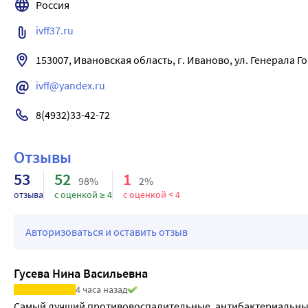
Россия
ivff37.ru
ivff@yandex.ru
8(4932)33-42-72
Отзывы
53
52
1
98%
2%
отзыва
с оценкой ≥ 4
с оценкой < 4
Авторизоваться и оставить отзыв
Гусева Нина Васильевна
4 часа назад
Самый лучший противовоспалительные, антибактериальный 