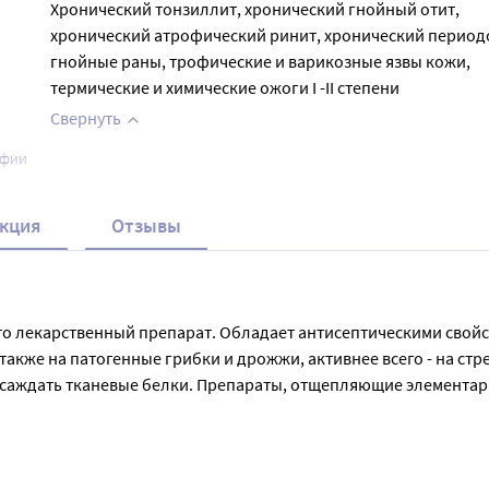
Хронический тонзиллит, хронический гнойный отит,
хронический атрофический ринит, хронический период
гнойные раны, трофические и варикозные язвы кожи,
термические и химические ожоги I -II степени
Свернуть
афии
кция
Отзывы
то лекарственный препарат. Обладает антисептическими свойст
акже на патогенные грибки и дрожжи, активнее всего - на ст
саждать тканевые белки. Препараты, отщепляющие элементарн
стнораздражающими свойствами только в очень высоких конце
(озена), гнойные хирургические инфекции кожи и мягких ткан
алин, орошение), наружно наложение марлевых повязок. При 