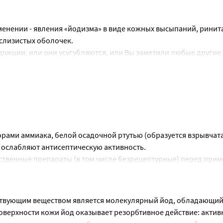
енении - явления «йодизма» в виде кожных высыпаний, ринита
 слизистых оболочек.
рукции, или они усугубляются, или Вы заметили любые другие
чу.
ами аммиака, белой осадочной ртутью (образуется взрывчата
, ослабляют антисептическую активность.
твенные препараты (в том числе безрецептурные) перед прим
твующим веществом является молекулярный йод, обладающий
верхности кожи йод оказывает резорбтивное действие: активн