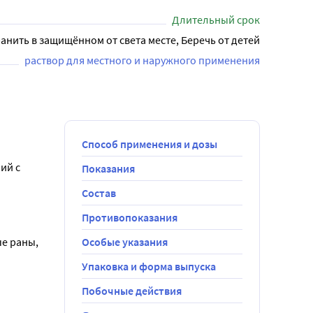
ся с врачом.

Длительный срок
анить в защищённом от света месте, Беречь от детей
раствор для местного и наружного применения
Способ применения и дозы
й с 
Показания
Состав
Противопоказания
орошение 
е раны, 
Особые указания
ылителя. В 
Упаковка и форма выпуска
та следует 
осле 
Побочные действия