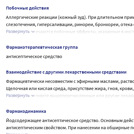
Побочные действия
Аллергические реакции (кожный зуд). При длительном прим
слезотечения, гиперсаливации, ринореи, бронхореи, отека
Развернуть
Если у Вас отмечаются побочные эффекты, указанные в инст
эффекты, не указанные в инструкции, сообщите об этом вра
Фармакотерапевтическая группа
антисептическое средство
Взаимодействие с другими лекарственными средствами
Фармацевтически несовместим с эфирными маслами, раствор
Щелочная или кислая среда, присутствие жира, гноя, крови
Развернуть
Если Вы применяете вышеперечисленные или другие лекарс
Йодинола проконсультируйтесь с врачом.
Фармакодинамика
Йодсодержащее антисептическое средство. Основным дейс
антисептическим свойством. При нанесении на обширные по