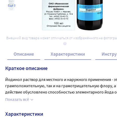
Ещё 3
Внешний вид товара может отличаться от изображённого на фотогр
Описание
Характеристики
Инстру
Краткое описание
Йодинол раствор для местного и наружного применения - э
грамположительную, так и на грамотрицательную флору, а т
действие обусловлено способностью элементарного йода о
выраженное раздражающее действие, а йодиды обладают ме
Показать всё
хронический тонзиллит, гнойный отит, атрофический ринит 
химические ожоги. Местно, (промывание, смазывание минд
Характеристики