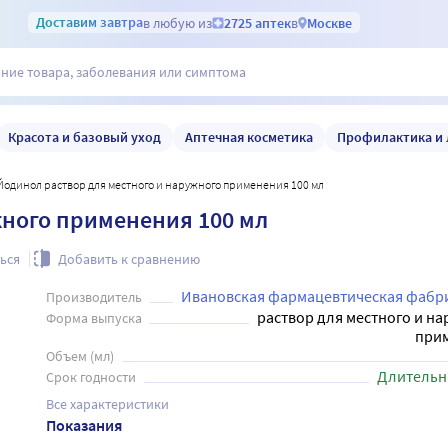
Доставим
завтра
в любую из
2725 аптек
в
Москве
Красота и базовый уход
Аптечная косметика
Профилактика и 
Йодинол раствор для местного и наружного применения 100 мл
жного применения 100 мл
ься
Добавить к сравнению
Ивановская фармацевтическая фабр
Производитель
раствор для местного и н
Форма выпуска
при
Объем (мл)
Длительн
Срок годности
Все характеристики
Показания