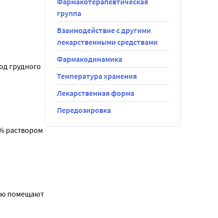
Фармакотерапевтическая
группа
том 
водят 1-2 
Взаимодействие с другими
й назначают 
лекарственными средствами
Фармакодинамика
д грудного 
 внутренний 
Температура хранения
Лекарственная форма
имо 
Передозировка
ции.
% раствором 
ию помещают 