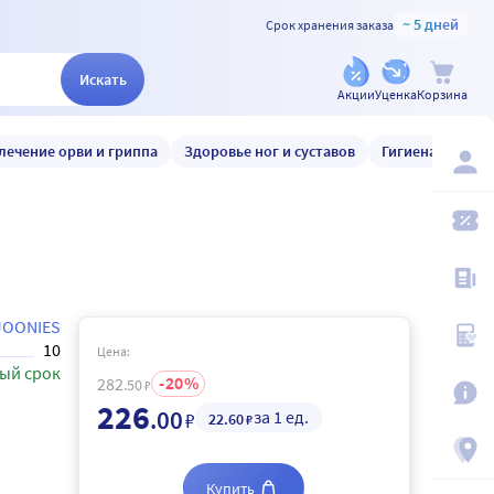
~ 5 дней
Срок хранения заказа
Искать
Акции
Уценка
Корзина
лечение орви и гриппа
Здоровье ног и суставов
Гигиена и уход
JOONIES
10
Цена:
ый срок
20
282
.50
₽
226
.00
за 1 ед.
₽
22
.60
₽
Купить