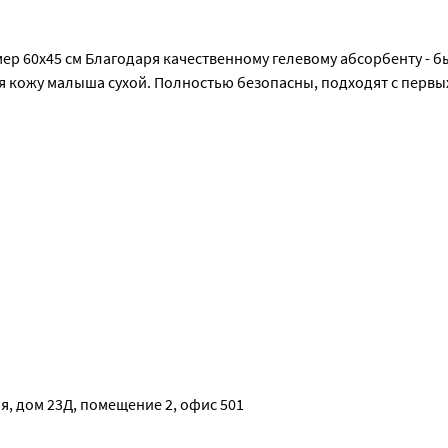
р 60х45 см Благодаря качественному гелевому абсорбенту - б
я кожу малыша сухой. Полностью безопасны, подходят с первы
льзящего материала
ечек приятна для нежной кожи малышей
 и удерживает ее внутри, не давая вытечь за пределы пеленки
ые и безопасны для детей с рождения! Пеленки JOONIES досту