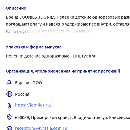
Описание
Бренд JOONIES JOONIES Пеленки детские одноразовые разме
поглощают влагу и надежно удерживают ее внутри, оставля
малыша! Особенности пеленок JOONIES:
Развернуть
Нижний слой пеленки сделан из непромокаемого неско
Мягкая 3D-поверхность из мягчайших маленьких подуш
Упаковка и форма выпуска
5-слойная структура пеленок быстро впитывает жидкость
Пеленки детские одноразовые - 10 штук в уп
Все используемые материалы гипоаллергенны
Стильный и симпатичный дизайн пеленки Гипоаллергенн
Организация, уполномоченная на принятие претензий
размерах: 60
40, 60
60, 60*90 см.
Евразия ООО
Россия
https://joonies.ru/
reception@evrasia.com.ru