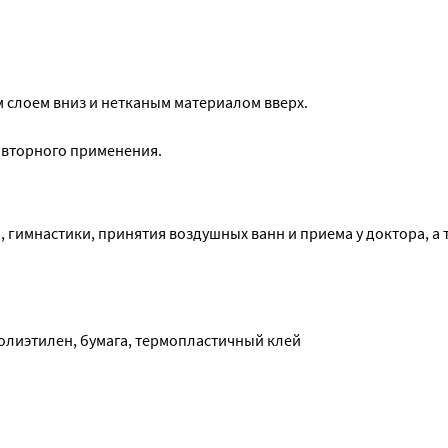
слоем вниз и нетканым материалом вверх.
овторного применения.
 гимнастики, принятия воздушных ванн и приема у доктора, а т
олиэтилен, бумага, термопластичный клей