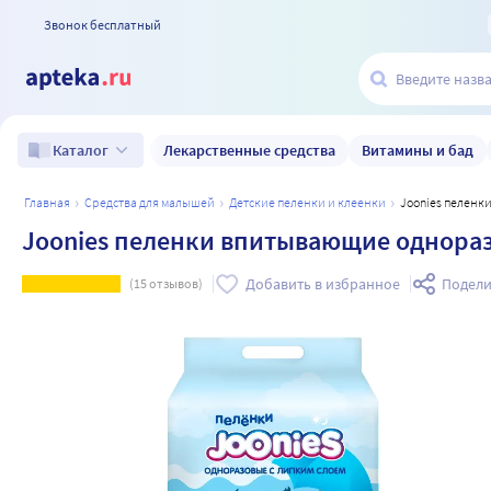
Звонок бесплатный
Лекарственные средства
Витамины и бад
Каталог
главная
средства для малышей
детские пеленки и клеенки
Joonies пелен
Joonies пеленки впитывающие одноразо
Добавить в избранное
Подели
(
15
отзывов)