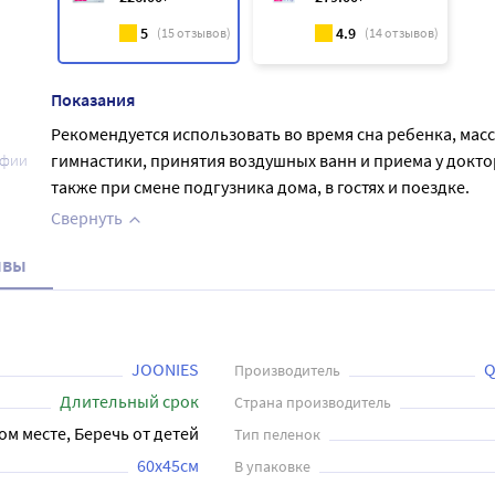
5
4.9
(
15
отзывов)
(
14
отзывов)
Показания
Рекомендуется использовать во время сна ребенка, мас
гимнастики, принятия воздушных ванн и приема у доктор
афии
также при смене подгузника дома, в гостях и поездке.
Свернуть
ывы
JOONIES
Q
Производитель
Длительный срок
Страна производитель
ом месте, Беречь от детей
Тип пеленок
60х45см
В упаковке