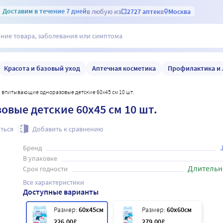
Доставим
в течение 7 дней
в любую из
2727 аптек
в
Москва
Красота и базовый уход
Аптечная косметика
Профилактика и 
ки впитывающие одноразовые детские 60х45 см 10 шт.
вые детские 60х45 см 10 шт.
ться
Добавить к сравнению
Бренд
В упаковке
Длительн
Срок годности
Все характеристики
Доступные варианты
Размер:
60х45см
Размер:
60х60см
226
.00
₽
279
.00
₽