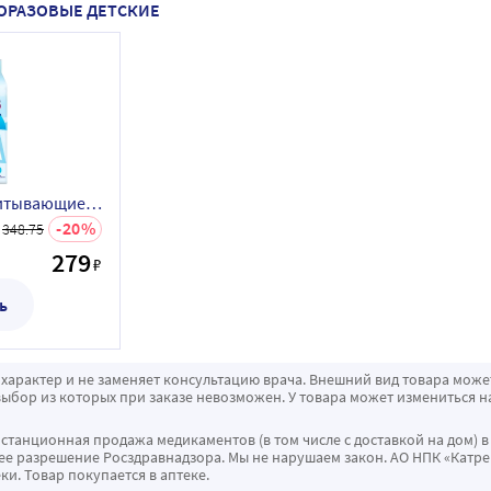
НОРАЗОВЫЕ ДЕТСКИЕ
Joonies пеленки впитывающие одноразовые детские 60х60 см 10 шт.
20
348.75
279
₽
ь
характер и не заменяет консультацию врача. Внешний вид товара може
ыбор из которых при заказе невозможен. У товара может измениться н
истанционная продажа медикаментов (в том числе с доставкой на дом) в
 разрешение Росздравнадзора. Мы не нарушаем закон. АО НПК «Катрен
ки. Товар покупается в аптеке.