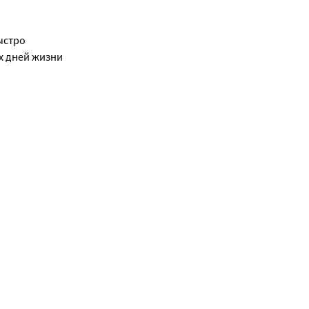
ыстро
х дней жизни
пны в 3