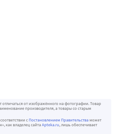
т отличаться от изображённого на фотографии. Товар
аименование производителя, а товары со старым
 соответствии с
Постановлением Правительства
может
», как владелец сайта
Apteka.ru
, лишь обеспечивает