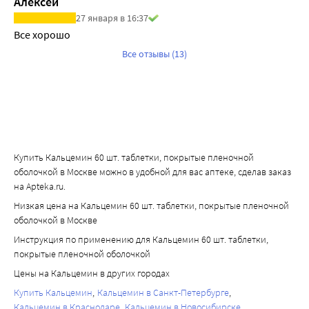
Алексей
раздельное применение этих препаратов и витамина D, 
27 января в 16:37
по крайней мере, 2 часа до или через 4-6 часов после 
Все хорошо
приема витамина D. К данным препаратам относятся: 
Все отзывы (13)
ионобменные смолы (например, колестирамин), 
слабительные средства.
Орлистат, карбамазепин, фенитоин и барбитураты 
увеличивают превращение витамина D в его неактивный 
метаболит, уменьшая эффект витамина D3.
Взаимодействие с компонентами пищи Щавелевая 
Купить Кальцемин 60 шт. таблетки, покрытые пленочной
кислота, фитиновая кислота
оболочкой в Москве можно в удобной для вас аптеке, сделав заказ
Щавелевая кислота, находящаяся в шпинате и ревене, и 
на Apteka.ru.
фитиновая кислота, находящаяся в зерновых культурах, 
Низкая цена на Кальцемин 60 шт. таблетки, покрытые пленочной
может препятствовать всасыванию кальция. Не 
оболочкой в Москве
рекомендуется принимать препараты кальция в течение 
Инструкция по применению для Кальцемин 60 шт. таблетки,
2 часов после приема пищи, содержащей высокую 
покрытые пленочной оболочкой
концентрацию щавелевой и фитиновой кислот.
Цены на Кальцемин в других городах
Железо, цинк, магний
Препараты кальция могут уменьшить всасывание из 
Купить Кальцемин
Кальцемин в Санкт-Петербурге
Кальцемин в Краснодаре
Кальцемин в Новосибирске
пищи железа, цинка и магния. Однако у людей с 