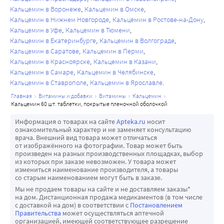
Кальцемин в Воронеже
Кальцемин в Омске
нормальной обеспеченностью этими минералами это не 
Кальцемин в Нижнем Новгороде
Кальцемин в Ростове-на-Дону
имеет клинического значения в долгосрочной 
Кальцемин в Уфе
Кальцемин в Тюмени
перспективе. Пациенты с риском дефицита железа, 
Кальцемин в Екатеринбурге
Кальцемин в Волгограде
цинка или магния должны принимать препараты 
Кальцемин в Саратове
Кальцемин в Перми
кальция перед сном, а не во время еды, чтобы избежать 
Кальцемин в Красноярске
Кальцемин в Казани
замедления всасывания микроэлементов.
Кальцемин в Самаре
Кальцемин в Челябинске
Кальцемин в Ставрополе
Кальцемин в Ярославле
Пищевые волокна
Некоторые компоненты пищевых волокон могут 
главная
витамины и добавки
витамины
кальцемин
кальцемин 60 шт. таблетки, покрытые пленочной оболочкой
замедлять всасывание кальция. К ним относятся 
фитиновая кислота (содержится в пшеничных отрубях), 
Информация о товарах на сайте
Apteka.ru
носит
ознакомительный характер и не заменяет консультацию
щавелевая кислота (содержится в шпинате и ревене) и 
врача. Внешний вид товара может отличаться
уроновая кислота (общий компонент растительных 
от изображённого на фотографии. Товар может быть
произведен на разных производственных площадках, выбор
волокон).
из которых при заказе невозможен. У товара может
Если Вы применяете вышеперечисленные или другие 
измениться наименование производителя, а товары
со старым наименованием могут быть в заказе.
лекарственные препараты (в том числе 
Мы не продаем товары на сайте и не доставляем заказы*
безрецептурные), перед применением препарата 
на дом. Дистанционная продажа медикаментов (в том числе
Кальцемин® проконсультируйтесь с врачом.
с доставкой на дом) в соответствии с
Постановлением
Правительства
может осуществляться аптечной
организацией, имеющей соответствующее разрешение