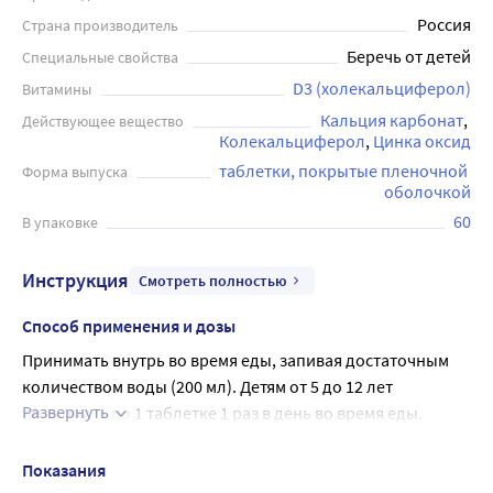
Россия
Страна производитель
Беречь от детей
Специальные свойства
D3 (холекальциферол)
Витамины
Кальция карбонат
Действующее вещество
Колекальциферол
Цинка оксид
таблетки, покрытые пленочной 
Форма выпуска
оболочкой
60
В упаковке
Инструкция
Смотреть полностью
Способ применения и дозы
Принимать внутрь во время еды, запивая достаточным 
количеством воды (200 мл). Детям от 5 до 12 лет 
Развернуть
принимать по 1 таблетке 1 раз в день во время еды.
Взрослым и детям старше 12 лет - по 1 таблетке 2 раза в 
день во время еды.
Показания
В период беременности и грудного вскармливания: с 20-