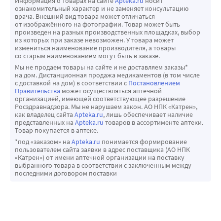
Информация о товарах на сайте
Apteka.ru
носит
ознакомительный характер и не заменяет консультацию
концентрацию нимодипина в плазме крови, структурно 
необходимости снижают дозу препарата и/или 
врача. Внешний вид товара может отличаться
сходного БМКК, то нельзя исключить вероятность 
применяют другие лекарственные формы нифедипина.
от изображённого на фотографии. Товар может быть
произведен на разных производственных площадках, выбор
повышения концентрации нифедипина в плазме крови и 
Нарушение функции почек
из которых при заказе невозможен. У товара может
усиления его эффективности.
Применение препаратов нифедипина у пациентов с 
измениться наименование производителя, а товары
со старым наименованием могут быть в заказе.
Грейпфрутовый сок
нарушением функции почек является безопасным; 
Мы не продаем товары на сайте и не доставляем заказы*
Грейпфрутовый сок ингибирует изофермент CYP3A4 и 
коррекция дозы нифедипина не требуется. В некоторых 
на дом. Дистанционная продажа медикаментов (в том числе
подавляет метаболизм нифедипина. Одновременное 
случаях у пациентов с хронической почечной 
с доставкой на дом) в соответствии с
Постановлением
Правительства
может осуществляться аптечной
применение препарата с грейпфрутовым соком 
недостаточностью отмечалось транзиторное повышение 
организацией, имеющей соответствующее разрешение
приводит к повышению концентрации нифедипина в 
концентрации азота мочевины и креатинина в 
Росздравнадзора. Мы не нарушаем закон. АО НПК «Катрен»,
как владелец сайта
Apteka.ru
, лишь обеспечивает наличие
плазме крови и удлинению его действия вследствие 
сыворотке крови. Причинно-следственная связь с 
представленных на
Apteka.ru
товаров в ассортименте аптеки.
снижения эффекта «первичного прохождения» через 
приемом нифедипина в большинстве случаев является 
Товар покупается в аптеке.
печень и уменьшения клиренса. При этом может 
неопределенной, однако в некоторых случаях она 
*под «заказом» на
Apteka.ru
понимается формирование
пользователем сайта заявки в адрес поставщика (АО НПК
усиливаться антигипертензивный эффект нифедипина. 
весьма вероятна.
«Катрен») от имени аптечной организации на поставку
При регулярном употреблении грейпфрутового сока 
У пациентов со злокачественной гипертензией, 
выбранного товара в соответствии с заключенным между
последними договором поставки
данный эффект может сохраняться в течение 3 дней 
находящихся на гемодиализе, гиповолемия (уменьшение 
после последнего употребления сока. Употребление 
объема циркулирующей крови) после процедуры 
грейпфрута/грейпфрутового сока во время лечения 
диализа может усилить антигипертензивный эффект 
нифедипином противопоказано.
нифедипина и привести к резкому снижению АД. У таких 