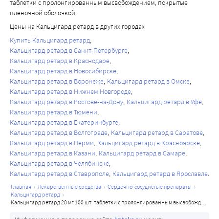
таблетки с пролонгированным высвобождением, покрытые
CYP3A4. Следовательно, нельзя исключить вероятность 
концентрации глюкозы в плазме крови.
пленочной оболочкой
повышения концентрации нифедипина в плазме крови 
Нарушение функции печени
Цены на Кальцигард ретард в других городах
при одновременном применении нифедипина и 
В редких случаях при применении препаратов 
Купить Кальцигард ретард
нефазодона.
нифедипина отмечалось повышение активности 
Кальцигард ретард в Санкт-Петербурге
Хинидин
некоторых ферментов, таких как щелочная фосфатаза, 
Кальцигард ретард в Краснодаре
Сообщалось о повышении концентрации нифедипина в 
креатинфосфокиназа, лактатдегидрогеназа, 
Кальцигард ретард в Новосибирске
плазме крови при одновременном применении с 
аспартатаминотрансфераза (АСТ) и 
Кальцигард ретард в Воронеже
Кальцигард ретард в Омске
хинидином. Поэтому при одновременном применении 
аланинаминотрансфераза (АЛТ), которое обычно носит 
Кальцигард ретард в Нижнем Новгороде
хинидина и нифедипина необходим тщательный 
преходящий характер, но иногда может быть 
Кальцигард ретард в Ростове-на-Дону
Кальцигард ретард в Уфе
контроль артериального давления. При необходимости 
Кальцигард ретард в Тюмени
значительно выраженным. Причинно-следственная 
Кальцигард ретард в Екатеринбурге
следует снизить дозу нифедипина.
связь с приемом нифедипина в большинстве случаев 
Кальцигард ретард в Волгограде
Кальцигард ретард в Саратове
Хинупристин/дальфопристин
является неопределенной, однако в некоторых случаях 
Кальцигард ретард в Перми
Кальцигард ретард в Красноярске
Одновременное применение квинупристина/
она весьма вероятна. Указанные изменения 
Кальцигард ретард в Казани
Кальцигард ретард в Самаре
дальфопристина может приводить к повышению 
лабораторных показателей редко сопровождаются 
Кальцигард ретард в Челябинске
концентрации нифедипина в плазме крови.
клинической симптоматикой. Однако описаны случаи 
Кальцигард ретард в Ставрополе
Кальцигард ретард в Ярославле
Вальпроевая кислота
возникновения холестаза с желтухой или без нее, а также 
главная
лекарственные средства
сердечно-сосудистые препараты
Клинические исследования по изучению взаимодействия 
редкие случаи развития аутоиммунного гепатита.
кальцигард ретард
кальцигард ретард 20 мг 100 шт. таблетки с пролонгированным высвобождением, покрытые пленочной оболочкой
нифедипина и вальпроевой кислоты не проводились. 
За пациентами с нарушением функции печени 
Поскольку вальпроевая кислота повышает 
устанавливается тщательное наблюдение, и при 