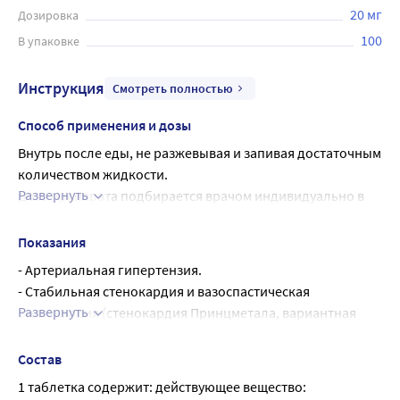
20 мг
Дозировка
100
В упаковке
Инструкция
Смотреть полностью
Способ применения и дозы
Внутрь после еды, не разжевывая и запивая достаточным 
количеством жидкости.
Развернуть
Доза препарата подбирается врачом индивидуально в 
соответствии с тяжестью заболевания и 
чувствительностью пациента к препарату. Для 
Показания
пациентов с сопутствующими тяжелыми 
- Артериальная гипертензия.
цереброваскулярными заболеваниями и у пожилых 
- Стабильная стенокардия и вазоспастическая 
пациентов доза должна быть снижена.
Развернуть
стенокардия (стенокардия Принцметала, вариантная 
Одновременный прием пищи задерживает, но не 
стенокардия).
уменьшает всасывание действующего вещества из 
Состав
желудочно-кишечного тракта.
1 таблетка содержит: действующее вещество: 
Рекомендуемая схема дозирования для взрослых: