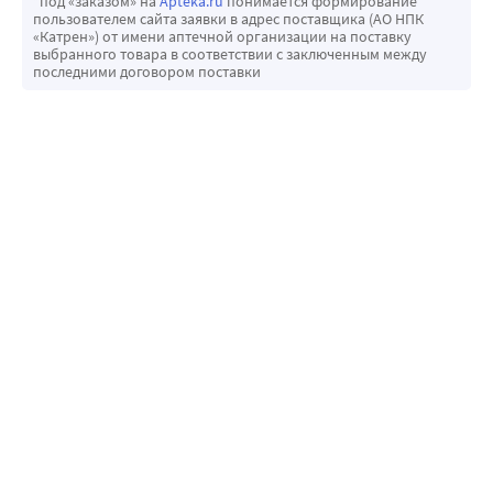
*под «заказом» на
Apteka.ru
понимается формирование
пользователем сайта заявки в адрес поставщика (АО НПК
«Катрен») от имени аптечной организации на поставку
выбранного товара в соответствии с заключенным между
последними договором поставки