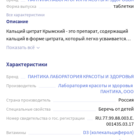
таблетки
Форма выпуска
Все характеристики
Описание
Кальций цитрат Крымский - это препарат, содержащий
кальций в форме цитрата, который легко усваивается
организмом. Он представляет собой таблетки массой 500
Показать всё
мг, которые продаются в упаковке на 120 штук. Кальций
цитрат Крымский полезен для здоровья костей, зубов и
Характеристики
мышц, а также для нормального функционирования
сердца и нервной системы. Препарат рекомендуется при
ПАНТИКА ЛАБОРАТОРИЯ КРАСОТЫ И ЗДОРОВЬЯ
Бренд
недостатке кальция в организме, особенно у женщин в
Лаборатория красоты и здоровья 
Производитель
период менопаузы и у детей в период активного роста.
ПАНТИКА, ООО
Кальций цитрат Крымский является безвредным и
Россия
Страна производитель
эффективным способом улучшения кальциевого баланса
Беречь от детей
Специальные свойства
в организме.
RU.77.99.88.003.E.
Номер свидетельства о гос. регистрации
001435.03.17
D3 (холекальциферол)
Витамины