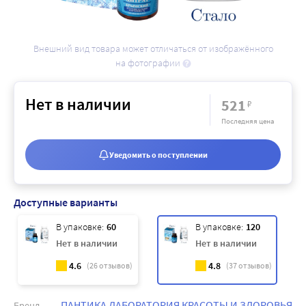
Внешний вид товара может отличаться от изображённого
на фотографии
Нет в наличии
521
₽
Последняя цена
Уведомить о поступлении
Доступные варианты
В упаковке:
60
В упаковке:
120
Нет в наличии
Нет в наличии
4.6
4.8
(
26
отзывов)
(
37
отзывов)
ПАНТИКА ЛАБОРАТОРИЯ КРАСОТЫ И ЗДОРОВЬЯ
Бренд