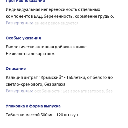
Противопоказания
Индивидуальная непереносимость отдельных 
компонентов БАД, беременность, кормление грудью.
Развернуть
Перед применением рекомендуется 
проконсультироваться с врачом.
Особые указания
Биологически активная добавка к пище.
Не является лекарством.
Описание
Кальция цитрат "Крымский" - Таблетки, от белого до 
светло-кремового, без запаха
Развернуть
Специальные особенности: Без ароматизаторов, без 
красителей, без консервантов Возраст с 16 лет.
Особенностью этого продукта является то, что он 
Упаковка и форма выпуска
содержит кальций в цитратной форме.
Таблетки массой 500 мг - 120 шт в уп
Цитрат кальция
является наиболее легко усвояемой формой кальция, 