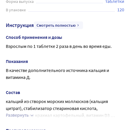
таблетки
Форма выпуска
120
В упаковке
Инструкция
Смотреть полностью
Способ применения и дозы
Взрослым по 1 таблетке 2 раза в день во время еды.
Показания
В качестве дополнительного источника кальция и 
витамина Д.
Состав
кальций из створок морских моллюсков (кальция 
цитрат), стабилизатор стеариновая кислота, 
Развернуть
стабилизатор крахмал картофельный, витамин D3 
(холекальциферол).