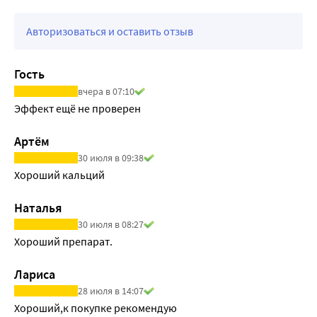
Результат: Восполняет дефицит кальция и витамина D3
Авторизоваться и оставить отзыв
Каждой баночки кальция достаточно на 2 месяца 
приема.
1 таб содержит:
Гость
цитрат кальция из створок морских моллюсков - 482,5 мг, 
вчера в 07:10
стеариновая кислота - 10 мг, крахмал картофельный - 7,5 
Эффект ещё не проверен
мг, витамин D3 (холекальциферол) - 0,0025 мг.
Артём
30 июля в 09:38
Хороший кальций
Наталья
30 июля в 08:27
Хороший препарат.
Лариса
28 июля в 14:07
Хороший,к покупке рекомендую