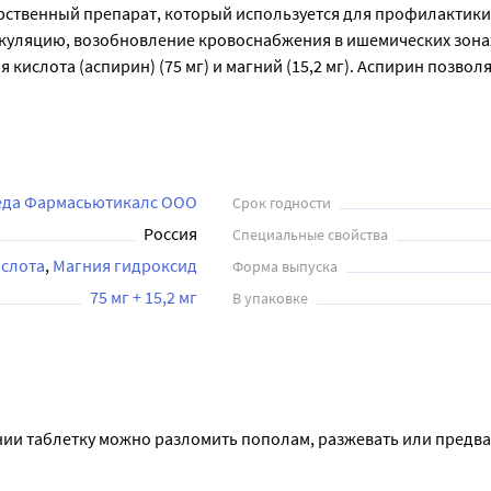
карственный препарат, который используется для профилактик
уляцию, возобновление кровоснабжения в ишемических зонах, 
кислота (аспирин) (75 мг) и магний (15,2 мг). Аспирин позвол
иск возникновения сердечных приступов и инсультов. Магний 
арат выпускается в форме таблеток, покрытых пленочной обол
ивая водой. При желании таблетку можно разломить пополам, 
, и может использоваться как при лечении, так и при профила
еда Фармасьютикалс ООО
Срок годности
Россия
Специальные свойства
ислота
Магния гидроксид
Форма выпуска
75 мг + 15,2 мг
В упаковке
нии таблетку можно разломить пополам, разжевать или предва