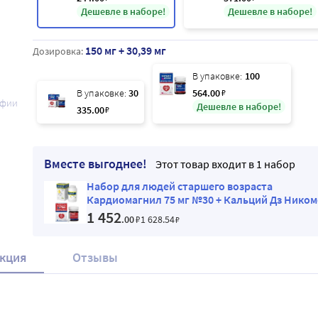
Дешевле в наборе!
Дешевле в наборе!
150 мг + 30,39 мг
Дозировка:
В упаковке:
100
В упаковке:
30
564
.00
₽
афии
Дешевле в наборе!
335
.00
₽
Вместе выгоднее!
Этот товар входит в 1 набор
Набор для людей старшего возраста
Кардиомагнил 75 мг №30 + Кальций Дз Ником
Форте 120 со скидкой
1 452
.00
₽
1 628
.54
₽
кция
Отзывы