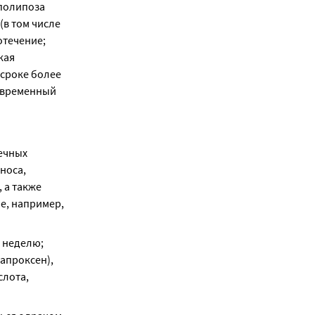
полипоза 
в том числе 
течение; 
ая 
сроке более 
овременный 
чных 
оса, 
а также 
, например, 
 неделю; 
проксен), 
лота, 