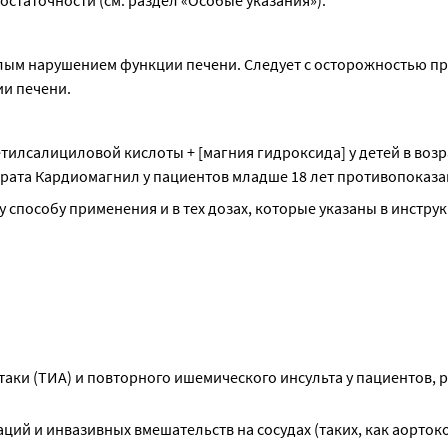
статочности (см. раздел «Особые указания»).
ым нарушением функции печени. Следует с осторожностью пр
и печени.
лсалициловой кислоты + [магния гидроксида] у детей в возра
арата Кардиомагнил у пациентов младше 18 лет противопоказа
 способу применения и в тех дозах, которые указаны в инструк
ки (ТИА) и повторного ишемического инсульта у пациентов, 
ий и инвазивных вмешательств на сосудах (таких, как аорто