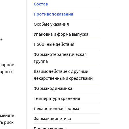
Состав
Противопоказания
Особые указания
Упаковка и форма выпуска
е 
Побочные действия
Фармакотерапевтическая
группа
нарное 
Взаимодействие с другими
арных 
лекарственными средствами
Фармакодинамика
Температура хранения
Лекарственная форма
менять 
Фармакокинетика
ь риск 
Передозировка