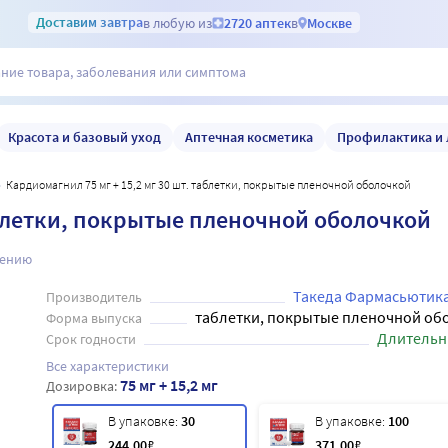
Доставим
завтра
в любую из
2720 аптек
в
Москве
Красота и базовый уход
Аптечная косметика
Профилактика и 
Кардиомагнил 75 мг + 15,2 мг 30 шт. таблетки, покрытые пленочной оболочкой
таблетки, покрытые пленочной оболочкой
нению
Такеда Фармасьютик
Производитель
таблетки, покрытые пленочной об
Форма выпуска
Длительн
Срок годности
Все характеристики
75 мг + 15,2 мг
Дозировка:
В упаковке:
30
В упаковке:
100
244
.00
₽
371
.00
₽