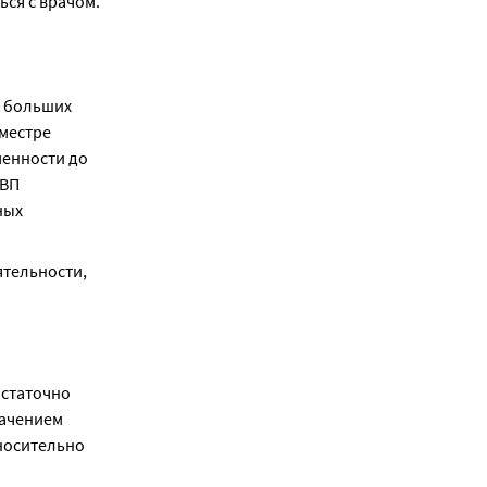
ся с врачом.
 больших 
местре 
енности до 
ВП 
ых 
тельности, 
статочно 
ачением 
осительно 