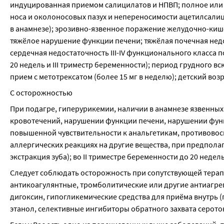
индуцированная приемом салицилатов и НПВП; полное или
носа и околоносовых пазух и непереносимости ацетилсалиц
в анамнезе); эрозивно-язвенное поражение желудочно-кише
тяжёлое нарушение функции печени; тяжёлая почечная недо
сердечная недостаточность III-IV функционального класса по
20 недель и III триместр беременности); период грудного
прием с метотрексатом (более 15 мг в неделю); детский возра
С осторожностью
При подагре, гиперурикемии, наличии в анамнезе язвенны
кровотечений, нарушении функции печени, нарушении функц
повышенной чувствительности к анальгетикам, противовос
аллергических реакциях на другие вещества, при предпола
экстракция зуба); во II триместре беременности до 20 недель
Следует соблюдать осторожность при сопутствующей терапи
антикоагулянтные, тромболитические или другие антиагрега
дигоксин, гипогликемические средства для приёма внутрь 
этанол, селективные ингибиторы обратного захвата серото