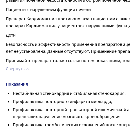
развития почечной недостаточности и острой почечной недо
Пациенты с нарушением функции печени
Препарат Кардиомагнил противопоказан пациентам с тяжёл
препарат Кардиомагнил у пациентов с нарушениями функци
Дети
Безопасность и эффективность применения препаратов ацети
лет не установлена. Данные отсутствуют. Применение преп
Принимайте препарат только согласно тем показаниям, тому
Свернуть
Показания
Нестабильная стенокардия и стабильная стенокардия;
Профилактика повторного инфаркта миокарда;
Профилактика повторной транзиторной ишемической ата
перенесших нарушение мозгового кровообращения;
Профилактика тромботических осложнений после операц