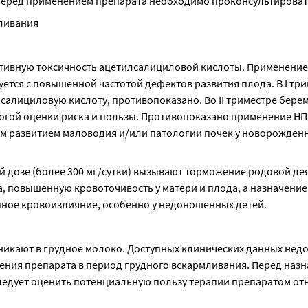
 перед применением препарата необходимо проконсультировать
мливания
ивную токсичность ацетилсалициловой кислоты. Применение
ется с повышенной частотой дефектов развития плода. В I три
лициловую кислоту, противопоказано. Во II триместре берем
рогой оценки риска и пользы. Противопоказано применение НП
ым развитием маловодия и/или патологии почек у новорожденн
 дозе (более 300 мг/сутки) вызывают торможение родовой дея
 повышенную кровоточивость у матери и плода, а назначение 
ное кровоизлияние, особенно у недоношенных детей.
икают в грудное молоко. Доступных клинических данных недо
ния препарата в период грудного вскармливания. Перед назн
едует оценить потенциальную пользу терапии препаратом отн