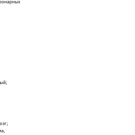
оронарных
й; 
зг; 
а, 