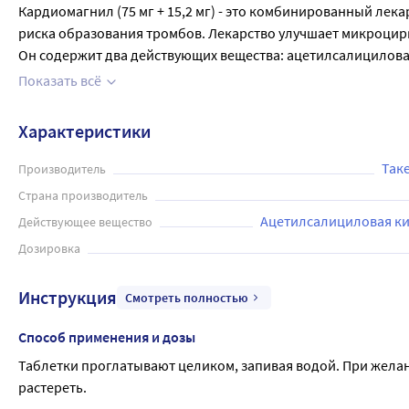
Кардиомагнил (75 мг + 15,2 мг) - это комбинированный ле
риска образования тромбов. Лекарство улучшает микроцирк
Он содержит два действующих вещества: ацетилсалициловая 
предотвратить образование тромбов, тем самым уменьшая р
Показать всё
желудка от воздействия ацетилсалициловой кислоты. Преп
воздействия кислоты. Таблетки проглатывают целиком, зап
Характеристики
Кардиомагнил имеет высокую эффективность и безопасность
Так
Производитель
Страна производитель
Ацетилсалициловая к
Действующее вещество
Дозировка
Инструкция
Смотреть полностью
Способ применения и дозы
Таблетки проглатывают целиком, запивая водой. При жела
растереть.