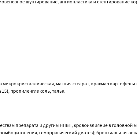
риовенозное шунтирование, ангиопластика и стентирование к
 микрокристаллическая, магния стеарат, крахмал картофельны
5), пропиленгликоль, тальк.
ствам препарата и другим НПВП, кровоизлияние в головной мо
ромбоцитопения, геморрагический диатез); бронхиальная астм