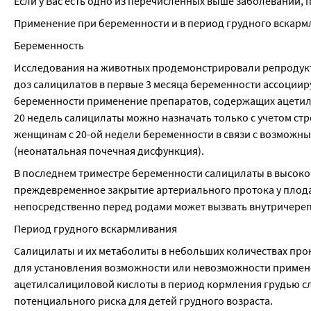
Если у Вас есть одно из перечисленных выше заболеваний,
Применение при беременности и в период грудного вскар
Беременность
Исследования на животных продемонстрировали репродукт
доз салицилатов в первые 3 месяца беременности ассоцииру
беременности применение препаратов, содержащих ацетилса
20 недель салицилаты можно назначать только с учетом ст
женщинам с 20-ой недели беременности в связи с возможн
(неонатальная почечная дисфункция).
В последнем триместре беременности салицилаты в высокой
преждевременное закрытие артериального протока у плода,
непосредственно перед родами может вызвать внутричереп
Период грудного вскармливания
Салицилаты и их метаболиты в небольших количествах прон
для установления возможности или невозможности примене
ацетилсалициловой кислоты в период кормления грудью сл
потенциального риска для детей грудного возраста.