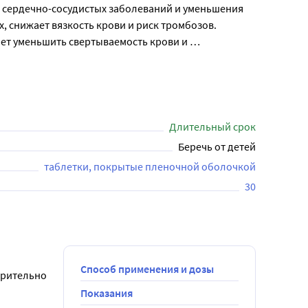
и сердечно-сосудистых заболеваний и уменьшения 
снижает вязкость крови и риск тромбозов.

яет уменьшить свертываемость крови и 
может способствовать защите слизистой оболочки 
очкой для защиты желудочно-кишечного тракта от 
разжевать или предварительно растереть. 
ктике сердечно-сосудистых заболеваний. Курс 
Длительный срок
Беречь от детей
таблетки, покрытые пленочной оболочкой
30
Способ применения и дозы
рительно 
Показания