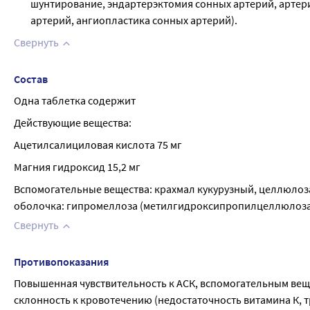
шунтирование, эндартерэктомия сонных артерий, арте
артерий, ангиопластика сонных артерий).
Свернуть
Состав
Одна таблетка содержит
Действующие вещества:
Ацетилсалициловая кислота 75 мг
Магния гидроксид 15,2 мг
Вспомогательные вещества: крахмал кукурузный, целлюлоза
оболочка: гипромеллоза (метилгидроксипропилцеллюлоза 1
Свернуть
Противопоказания
Повышенная чувствительность к АСК, вспомогательным веще
склонность к кровотечению (недостаточность витамина К, т