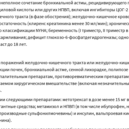
 неполное сочетание бронхиальной астмы, рецидивирующего 
иловой кислоты или других НПВП, включая ингибиторы ЦОГ-2 (
чного тракта (в фазе обострения); желудочно-кишечное крово
статочность (клиренс креатинина менее 30 мл/мин); хроническ
 классификации NYHA; беременность (I триместр, II триместр в 
 вскармливания; дефицит глюкозо-6-фосфатдегидрогеназы; одн
ст до 18 лет.
х поражений желудочно-кишечного тракта или желудочно-кише
ии почек, бронхиальной астме, сенной лихорадке, полипозе н
палительным препаратам, противоревматическим препаратам, 
гаемом хирургическом вмешательстве (включая незначительные
.
и следующими препаратами: метотрексат в дозе менее 15 мг в
нтные средства; метамизол и НПВП (в том числе ибупрофен, на
(производные сульфонилмочевины) и инсулин, вальпроевая кис
нина).