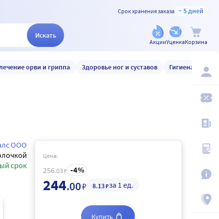
~ 5 дней
Срок хранения заказа
Искать
Акции
Уценка
Корзина
лечение орви и гриппа
Здоровье ног и суставов
Гигиена и уход
алс ООО
олочкой
Цена:
ый срок
4
256
.03
₽
244
.00
за 1 ед.
₽
8
.13
₽
Купить