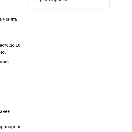
именять 
сте до 18 
но.
ции.
ранее
коронарное