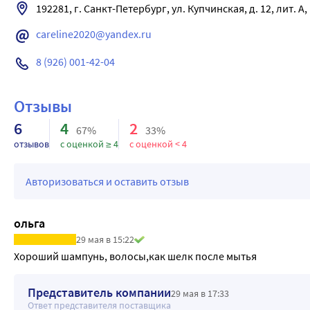
Преимущества:
192281, г. Санкт-Петербург, ул. Купчинская, д. 12, лит. А, 
Чистые и свежие волосы.
careline2020@yandex.ru
Укрепленные волосы по всей длине.
Естественный блеск и гладкость.
8 (926) 001-42-04
Результат: волосы выглядят здоровыми, ухоженными и пол
Отзывы
6
4
2
67%
33%
отзывов
с оценкой ≥ 4
с оценкой < 4
Авторизоваться и оставить отзыв
ольга
29 мая в 15:22
Хороший шампунь, волосы,как шелк после мытья
Представитель компании
29 мая в 17:33
Ответ представителя поставщика