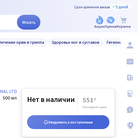
~ 5 дней
Срок хранения заказа
Искать
Акции
Уценка
Корзина
лечение орви и гриппа
Здоровье ног и суставов
Гигиена и уход
NAL LTD
500 мл
Нет в наличии
551
₽
Последняя цена
Уведомить о поступлении