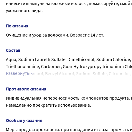
нанесите шампунь на влажные волосы, помассируйте, смойт
ухоженного вида.
Показания
Очищение и уход за волосами. Возраст с 14 лет.
Состав
Aqua, Sodium Laureth Sulfate, Dimethiconol, Sodium Chloride, 
Triethanolamine, Carbomer, Guar Hydroxypropyltrimonium Chlor
Развернуть
Cinnamal, Linalool, Benzyl Alcohol, Sodium Sulfate, Citronellol
Salvia Hispanica Seed Extract, Iodopropynyl Butylcarbamate, Cit
Противопоказания
Индивидуальная непереносимость компонентов продукта. П
немедленно прекратить использование.
Особые указания
Меры предосторожности: при попадании в глаза, промыть 