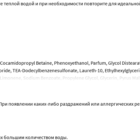
е теплой водой и при необходимости повторите для идеальной
Cocamidopropyl Betaine, Phenoxyethanol, Parfum, Glycol Distearat
ide, TEA-Dodecylbenzenesulfonate, Laureth-10, Ethylhexylglycerin
, Limonene, Sodium Benzoate, Propylene Glycol, Glycerin, Pyrus Malu
ric Acid, Potassium Sorbate.
ри появлении каких-либо раздражений или аллергических ре
их большим количеством воды.