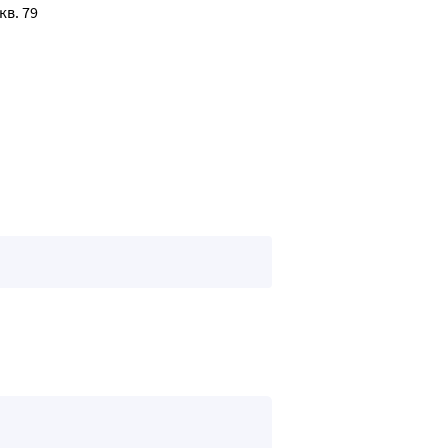
кв. 79
ными жизненной силы с первого применения.