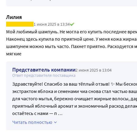
Лилия
1 июня 2025 в 13:34
Мой любимый шампунь. Не могла его купить последнее время.
Наконец здесь купила по приятной цене. У меня кожа жирна
шампунем можно мыть часто. Пахнет приятно. Расходуется м
мягкие
Представитель компании
2 июня 2025 в 13:04
Ответ представителя поставщика
Здравствуйте! Спасибо за ваш тёплый отзыв! ✨ Мы беско
экстрактом яблока и семенами чиа снова стал частью ва
для частого мытья, бережно очищает жирные волосы, дари
приятный яблочный аромат и экономичный расход делают
остаётесь с нами — п
…
Читать полностью