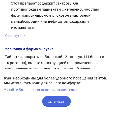
Свернуть
Упаковка и форма выпуска
Таблетки, покрытые оболочкой - 21 шт в уп. (11 белых и 
10 розовых), вместе с инструкцией по применению и 
самоклеящимся календарем в картонной пачке.
Куки необходимы для более удобного посещения сайтов.
Побочные действия
Мы используем куки для вашего комфорта!
Узнайте больше про использование cookie.
Наиболее серьезные нежелательные реакции,
связанные с применением МГТ в период менопаузы,
Согласен
также упомянуты в разделе «Особые указания».
Корзина
Вход / Регистрация
Следующие нежелательные реакции наблюдались у