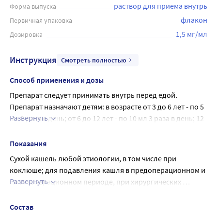
раствор для приема внутрь
Форма выпуска
флакон
Первичная упаковка
1,5 мг/мл
Дозировка
Инструкция
Смотреть полностью
Способ применения и дозы
Препарат следует принимать внутрь перед едой.
Препарат назначают детям: в возрасте от 3 до 6 лет - по 5 
Развернуть
мл 3 раза в день; от 6 до 12 лет - по 10 мл 3 раза в день; 12 
лет и старше - по 15 мл 3 раза в день. Взрослые - по 15 мл 
4 раза в день.
Показания
При приеме препарата следует использовать мерное 
Сухой кашель любой этиологии, в том числе при 
приспособление.
коклюше; для подавления кашля в предоперационном и 
Если кашель сохраняется более 5 дней после начала 
Развернуть
послеоперационном периоде, при хирургических 
лечения, то следует обратиться к врачу.
вмешательствах и бронхоскопии.
Состав