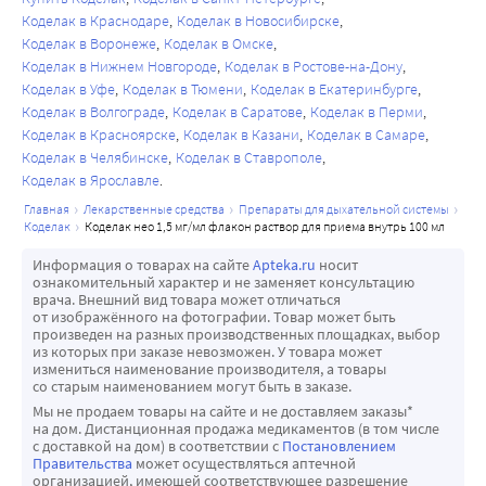
Коделак в Краснодаре
Коделак в Новосибирске
Коделак в Воронеже
Коделак в Омске
Коделак в Нижнем Новгороде
Коделак в Ростове-на-Дону
Коделак в Уфе
Коделак в Тюмени
Коделак в Екатеринбурге
Коделак в Волгограде
Коделак в Саратове
Коделак в Перми
Коделак в Красноярске
Коделак в Казани
Коделак в Самаре
Коделак в Челябинске
Коделак в Ставрополе
Коделак в Ярославле
главная
лекарственные средства
препараты для дыхательной системы
коделак
коделак нео 1,5 мг/мл флакон раствор для приема внутрь 100 мл
Информация о товарах на сайте
Apteka.ru
носит
ознакомительный характер и не заменяет консультацию
врача. Внешний вид товара может отличаться
от изображённого на фотографии. Товар может быть
произведен на разных производственных площадках, выбор
из которых при заказе невозможен. У товара может
измениться наименование производителя, а товары
со старым наименованием могут быть в заказе.
Мы не продаем товары на сайте и не доставляем заказы*
на дом. Дистанционная продажа медикаментов (в том числе
с доставкой на дом) в соответствии с
Постановлением
Правительства
может осуществляться аптечной
организацией, имеющей соответствующее разрешение