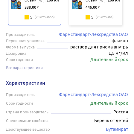
Объем (мл):
100 мл
Объем (мл):
200 мл
338
.00
₽
446
.00
₽
5
5
(
20
отзывов)
(
23
отзыва)
Фармстандарт-Лексредства ОАО
Производитель
флакон
Первичная упаковка
раствор для приема внутрь
Форма выпуска
1,5 мг/мл
Дозировка
Длительный срок
Срок годности
Все характеристики
Характеристики
Фармстандарт-Лексредства ОАО
Производитель
Длительный срок
Срок годности
Россия
Страна производитель
Беречь от детей
Специальные свойства
Бутамират
Действующее вещество