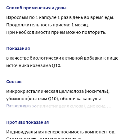
Способ применения и дозы
Взрослым по 1 капсуле 1 раз в день во время еды.
Продолжительность приема: 1 месяц.
При необходимости прием можно повторить.
Показания
в качестве биологически активной добавки к пище - 
источника коэнзима Q10.
Состав
микрокристаллическая целлюлоза (носитель), 
убихинон(коэнзим Q10), оболочка капсулы 
Развернуть
(гидроксипропилметилцеллюлоза), диоксид 
кремния(антислеживающий агент).
Противопоказания
Индивидуальная непереносимость компонентов, 