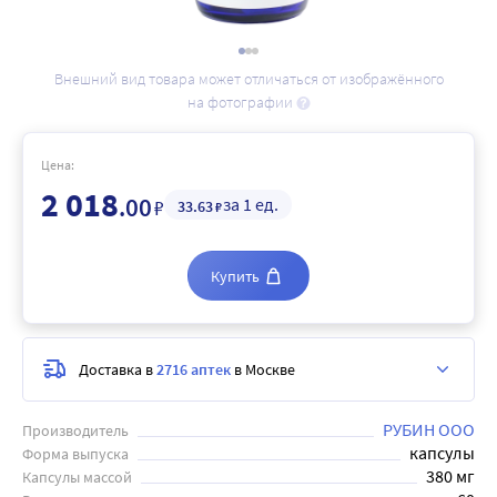
Внешний вид товара может отличаться от изображённого
на фотографии
Цена:
2 018
.00
за 1 ед.
₽
33
.63
₽
Купить
Доставка в
2716 аптек
в Москве
РУБИН ООО
Производитель
капсулы
Форма выпуска
380 мг
Капсулы массой