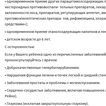
• одновременном приеме других парацетамолсодержащих лек
нестероидных противовоспали- тельных препаратов, лекарс
заложенности носа, препаратов, регулирующих аппетит, ам
противоэпилептических препара- тов, рифампицина, хлорам
средствами»);
• одновременном приеме этанолсодержащих напитков и ле
• детском возрасте до 6 лет.
С осторожностью
Если у Вашего ребенка одно из перечисленных заболеваний 
проконсультируйтесь с врачом:
• Доброкачественные гипербилирубинемии.
• Нарушения функции печени и почек легкой и средней степ
• Заболевания простаты и проблемы с мочеиспусканием.
• Сердечно-сосудистые заболевания, включая повышенное 
Рейно).
• Глаукома (исключая закрытоугольную глаукому).