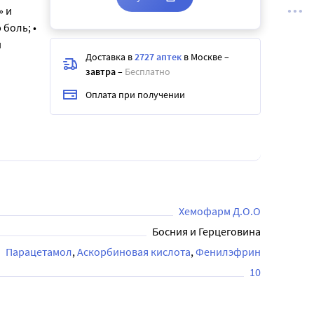
» и
боль; •
и
Доставка в
2727 аптек
в Москве
–
завтра
–
Бесплатно
Оплата при получении
Хемофарм Д.О.О
Босния и Герцеговина
Парацетамол
Аскорбиновая кислота
Фенилэфрин
10