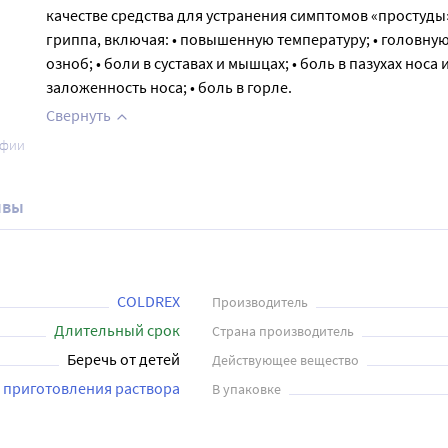
качестве средства для устранения симптомов «простуды
гриппа, включая: • повышенную температуру; • головную 
озноб; • боли в суставах и мышцах; • боль в пазухах носа 
заложенность носа; • боль в горле.
Свернуть
афии
ывы
COLDREX
Производитель
Длительный срок
Страна производитель
Беречь от детей
Действующее вещество
 приготовления раствора
В упаковке