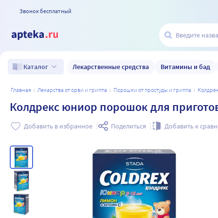
Звонок бесплатный
Лекарственные средства
Витамины и бад
Каталог
главная
лекарства от орви и гриппа
порошки от простуды и гриппа
колдре
Колдрекс юниор порошок для приготовл
Добавить в избранное
Поделиться
Добавить к срав