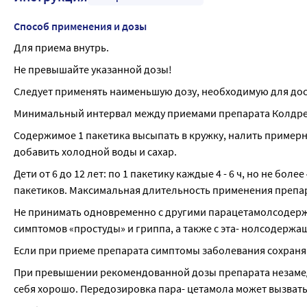
Способ применения и дозы
Для приема внутрь.
Не превышайте указанной дозы!
Следует применять наименьшую дозу, необходимую для дос
Минимальный интервал между приемами препарата Колдрекс
Содержимое 1 пакетика высыпать в кружку, налить примерно
добавить холодной воды и сахар.
Дети от 6 до 12 лет: по 1 пакетику каждые 4 - 6 ч, но не бол
пакетиков. Максимальная длительность применения препара
Не принимать одновременно с другими парацетамолсодержа
симптомов «простуды» и гриппа, а также с эта- нолсодержа
Если при приеме препарата симптомы заболевания сохраняю
При превышении рекомендованной дозы препарата незамедл
себя хорошо. Передозировка пара- цетамола может вызват