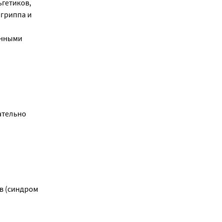
гетиков, 
гриппа и 
нными 
тельно 
 (синдром 