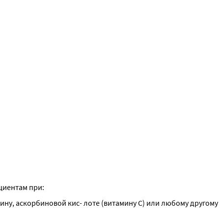
циентам при:
ну, аскорбиновой кис- лоте (витамину С) или любому другому 