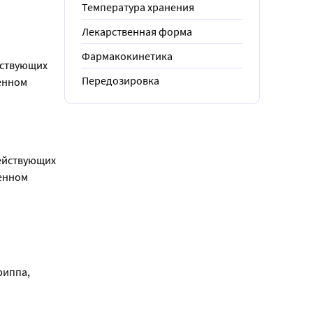
Температура хранения
Лекарственная форма
Фармакокинетика
ствующих 
Передозировка
енном 
ействующих 
енном 
иппа, 