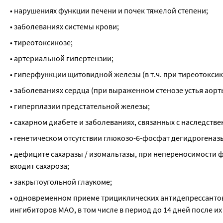
• нарушениях функции печени и почек тяжелой степени;
• заболеваниях системы крови;
• тиреотоксикозе;
• артериальной гипертензии;
• гиперфункции щитовидной железы (в т.ч. при тиреотоксик
• заболеваниях сердца (при выраженном стенозе устья аорт
• гиперплазии предстательной железы;
• сахарном диабете и заболеваниях, связанных с наследств
• генетическом отсутствии глюкозо-6-фосфат дегидрогеназ
• дефиците сахаразы / изомальтазы, при непереносимости фр
входит сахароза;
• закрытоугольной глаукоме;
• одновременном приеме трициклических антидепрессантов
ингибиторов МАО, в том числе в период до 14 дней после их