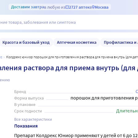
Доставим
завтра
в любую из
2727 аптек
в
Москва
Красота и базовый уход
Аптечная косметика
Профилактика и 
кс
Колдрекс юниор порошок для приготовления раствора для приема внутрь (для дете
ения раствора для приема внутрь (для д
нению
Бренд
порошок для приготовления р
Форма выпуска
В упаковке
Длительн
Срок годности
Все характеристики
Показания
Препарат Колдрекс Юниор применяют у детей от 6 до 12 