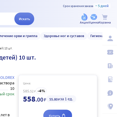
~ 5 дней
Срок хранения заказа
Искать
Акции
Уценка
Корзина
лечение орви и гриппа
Здоровье ног и суставов
Гигиена и уход
й) 10 шт.
етей) 10 шт.
COLDREX
аствора
Цена:
10
4
585
.52
₽
ый срок
558
.00
за 1 ед.
₽
55
.80
₽
лет в
Купить