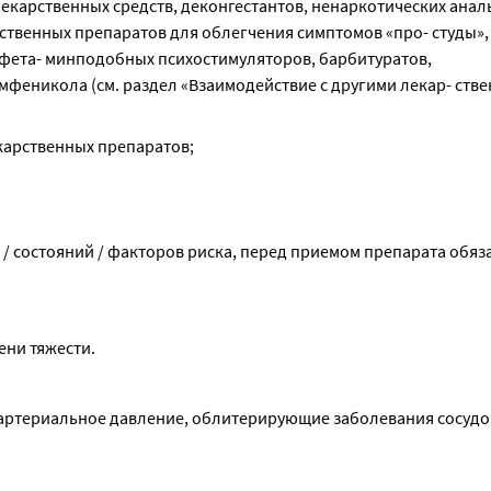
арственных средств, деконгестантов, ненаркотических аналь
твенных препаратов для облегчения симптомов «про- студы», 
фета- минподобных психостимуляторов, барбитуратов, 
феникола (см. раздел «Взаимодействие с другими лекар- стве
карственных препаратов;
/ состояний / факторов риска, перед приемом препарата обяза
ени тяжести.
артериальное давление, облитерирующие заболевания сосудов