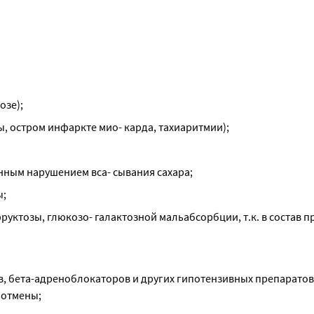
озе);
ы, остром инфаркте мио- карда, тахиаритмии);
енным нарушением вса- сывания сахара;
ы;
уктозы, глюкозо- галактозной мальабсорбции, т.к. в состав п
, бета-адреноблокаторов и других гипотензивных препаратов,
 отмены;