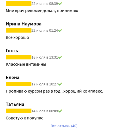
22 июля в 08:39
Достаточный уровень витамина Д предотвращает 
Мне врач рекомендовал, принимаю
развитие рахита у детей и нарушений минерализации 
костной ткани у взрослых. Применение кальция и 
Ирина Наумова
витамина Д3 препятствует увеличению выработки 
22 июля в 01:24
паратиреоидного гормона (ПТГ), который является 
Всё хорошо
стимулятором повышенной костной резорбции 
(вымывания кальция из костей). Вместе с кальцием 
Гость
витамин Д применяется для снижения риска развития и в 
18 июля в 13:31
составе комплексного лечения остеопороза. Функции 
Классные витамины
витамина Д не ограничены только контролем кальций-
фосфорного обмена, он также влияет и на другие 
Елена
физиологические процессы в организме, участвует в 
17 июля в 10:27
модуляции функций иммунной системы, важен для 
Пропиваю курсом раз в год , хороший комплекс.
поддержания репродуктивного здоровья, участвует в 
поддержании нормальной работы сердечно-сосудистой 
Татьяна
системы, метаболизме жиров, глюкозы и инсулина, а 
14 июля в 00:09
также регулирует развитие и функционирование 
Советую к покупке
структур нервной системы. Низкий уровень витамина Д 
Все отзывы (40)