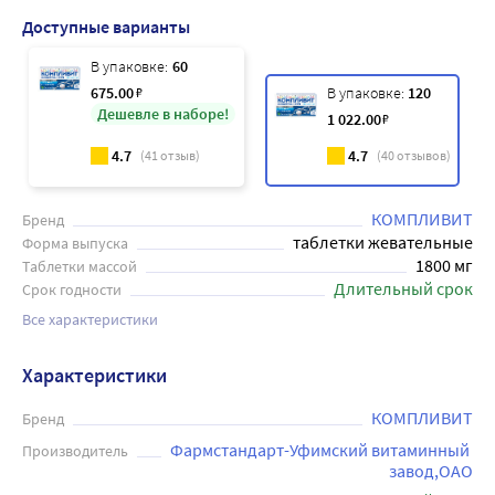
Доступные варианты
В упаковке:
60
675
.00
₽
В упаковке:
120
Дешевле в наборе!
1 022
.00
₽
4.7
4.7
(
41
отзыв)
(
40
отзывов)
КОМПЛИВИТ
Бренд
таблетки жевательные
Форма выпуска
1800 мг
Таблетки массой
Длительный срок
Срок годности
Все характеристики
Характеристики
КОМПЛИВИТ
Бренд
Фармстандарт-Уфимский витаминный 
Производитель
завод,ОАО