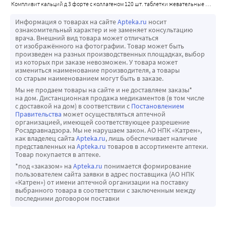
компливит кальций д 3 форте с коллагеном 120 шт. таблетки жевательные массой 1800 мг со вкусом мяты
дополнение к этому, косметические эффекты коллагена 
включают повышение увлажненности и эластичности 
Информация о товарах на сайте
Apteka.ru
носит
ознакомительный характер и не заменяет консультацию
кожи, уменьшение выраженности морщин, увеличение 
врача. Внешний вид товара может отличаться
количества и толщины истонченных волос у женщин, 
от изображённого на фотографии. Товар может быть
произведен на разных производственных площадках, выбор
снижение ломкости ногтей.
из которых при заказе невозможен. У товара может
По данным научных исследований:
измениться наименование производителя, а товары
со старым наименованием могут быть в заказе.
К наиболее распространенным патологическим 
Мы не продаем товары на сайте и не доставляем заказы*
состояниям, связанным с дефицитом кальция, могут 
на дом. Дистанционная продажа медикаментов (в том числе
с доставкой на дом) в соответствии с
Постановлением
быть отнесены остеопения (состояние, при котором 
Правительства
может осуществляться аптечной
отмечается уменьшение минеральной плотности костей 
организацией, имеющей соответствующее разрешение
Росздравнадзора. Мы не нарушаем закон. АО НПК «Катрен»,
(МПК) и массы костной ткани) и остеопороз, 
как владелец сайта
Apteka.ru
, лишь обеспечивает наличие
сопряженные с повышенным риском переломов костей и 
представленных на
Apteka.ru
товаров в ассортименте аптеки.
Товар покупается в аптеке.
других травм опорно-двигательного аппарата.
*под «заказом» на
Apteka.ru
понимается формирование
В настоящее время есть работы, которые показывают, 
пользователем сайта заявки в адрес поставщика (АО НПК
что прием добавок кальция и витамина Д связан со 
«Катрен») от имени аптечной организации на поставку
выбранного товара в соответствии с заключенным между
снижением изменений МПК и переломов. Ряд крупных 
последними договором поставки
клинических исследований показали, что 
дополнительный прием кальция и витамина Д связан со 