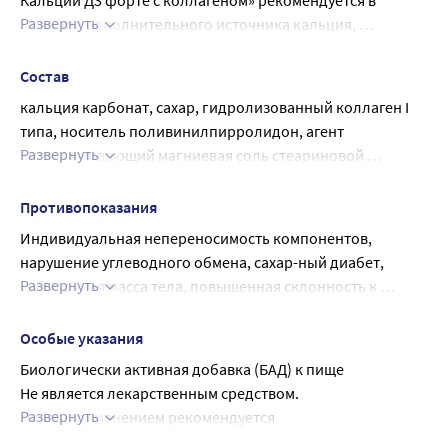
Кальций Д3 форте с коллагеном» рекомендуется в 
рекомендации и под наблюдением врача.
Развернуть
качестве дополнительного источника кальция, 
Перед применением БАД детьми проконсультироваться с 
витаминов D3 (460 МЕ) и К1.
врачом-педиатром.
Состав
кальция карбонат, сахар, гидролизованный коллаген I 
типа, носитель поливинилпирролидон, агент 
Развернуть
антислеживающий магниевая соль стеариновой 
кислоты, ароматизатор пищевой натуральный мята 
перечная, агент антислеживающий кремния диоксид 
Противопоказания
аморфный, холекальциферол, витамин К1 
Индивидуальная непереносимость компонентов, 
(филлохинон).
нарушение углеводного обмена, сахар-ный диабет, 
Развернуть
избыточная масса тела, повышенная склонность к 
тромбообразованию.
Особые указания
Биологически активная добавка (БАД) к пище
Не является лекарственным средством.
Развернуть
Перед применением рекомендуется 
проконсультироваться с врачом.