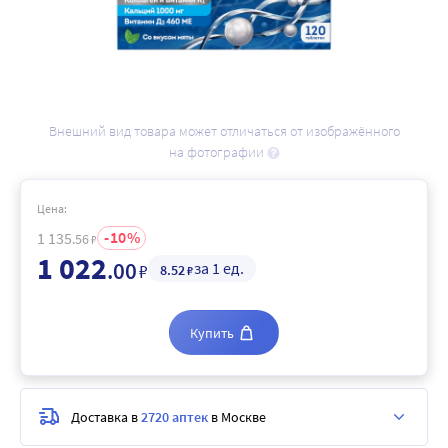
Внешний вид товара может отличаться от изображённого
на фотографии
Цена:
10
1 135
.56
₽
1 022
.00
за 1 ед.
₽
8
.52
₽
Купить
Доставка в
2720 аптек
в Москве