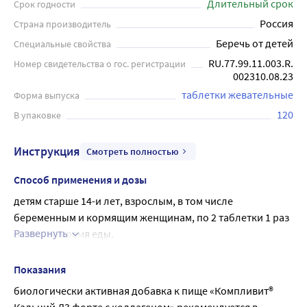
Длительный срок
Срок годности
Россия
Страна производитель
Беречь от детей
Специальные свойства
RU.77.99.11.003.R.
Номер свидетельства о гос. регистрации
002310.08.23
таблетки жевательные
Форма выпуска
120
В упаковке
Инструкция
Смотреть полностью
Способ применения и дозы
детям старше 14-и лет, взрослым, в том числе 
беременным и кормящим женщинам, по 2 таблетки 1 раз 
Развернуть
в день во время еды.
Продолжительность приема: 1 месяц.
Перед применением рекомендуется 
Показания
проконсультироваться с врачом.
биологически активная добавка к пище «Компливит® 
Беременным и кормящим женщинам принимать по 