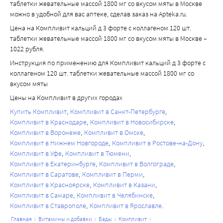
таблетки жевательные массой 1800 мг со вкусом мяты в Москве
на стенках сосудов. Витамин К способствует транспорту 
можно в удобной для вас аптеке, сделав заказ на Apteka.ru.
кальция из крови в костную ткань, таким образом снижая 
Цена на Компливит кальций д 3 форте с коллагеном 120 шт.
риск кальциноза.
таблетки жевательные массой 1800 мг со вкусом мяты в Москве –
Коллаген - нитевидный белок, который составляет 
1022 рубля.
основу нашей соединительной ткани. Коллаген I типа 
Инструкция по применению для Компливит кальций д 3 форте с
является основным типом коллагеновых волокон 
коллагеном 120 шт. таблетки жевательные массой 1800 мг со
костной ткани и, кроме того, содержится в коже, 
вкусом мяты
дентине, роговице и сосудах. В то время как содержание 
Цены на Компливит в других городах
минералов в основном определяет жесткость и 
Купить Компливит
Компливит в Санкт-Петербурге
твердость костей, коллаген дополняет прочность 
Компливит в Краснодаре
Компливит в Новосибирске
скелета, так как составляет основу для прикрепления 
Компливит в Воронеже
Компливит в Омске
клеток и макромолекул, определяющих возможность 
Компливит в Нижнем Новгороде
Компливит в Ростове-на-Дону
для отложения в кости кальция. Коллаген улучшает 
Компливит в Уфе
Компливит в Тюмени
костный метаболизм. Коллаген входит в состав связок и 
Компливит в Екатеринбурге
Компливит в Волгограде
хрящей, улучшает здоровье суставов. Коллаген 
Компливит в Саратове
Компливит в Перми
содержится в стенке сосудов, придает им эластичность, 
Компливит в Красноярске
Компливит в Казани
Компливит в Самаре
Компливит в Челябинске
помогает поддерживать форму артерий и других 
Компливит в Ставрополе
Компливит в Ярославле
кровеносных сосудов и, таким образом, снижает риск 
главная
витамины и добавки
бады
компливит
атеросклероза (экспериментальные данные). В 