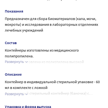
Показания
Предназначен для сбора биоматериалов (кала, мочи, 
мокроты) и исследования в лабораторных отделениях 
лечебных учреждений
Состав
Контейнеры изготовлены из медицинского 
полипропилена.
Развернуть
Крышка изготовлена из полиэтилена высокой 
плотности.
Описание
Контейнер в индивидуальной стерильной упаковке - 60
мл в комплекте с ложкой
Одноразовый стерильный контейнер (баночка) с
Развернуть
завинчивающейся крышкой, изготовленный из прочного
Контейнер (баночка) - при комнатной температуре
полипропилена. Служит для сбора, транспортировки и
инертен и химически устойчив к часто используемым
Упаковка и форма выпуска