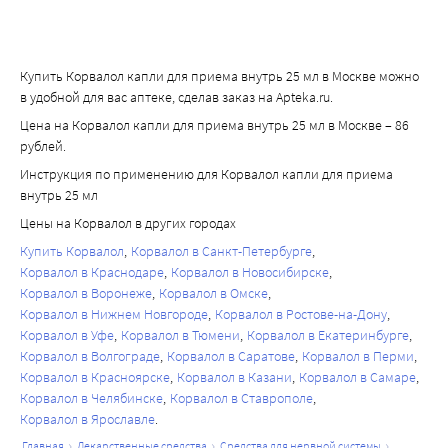
Купить Корвалол капли для приема внутрь 25 мл в Москве можно
в удобной для вас аптеке, сделав заказ на Apteka.ru.
Цена на Корвалол капли для приема внутрь 25 мл в Москве – 86
рублей.
Инструкция по применению для Корвалол капли для приема
внутрь 25 мл
Цены на Корвалол в других городах
Купить Корвалол
Корвалол в Санкт-Петербурге
Корвалол в Краснодаре
Корвалол в Новосибирске
Корвалол в Воронеже
Корвалол в Омске
Корвалол в Нижнем Новгороде
Корвалол в Ростове-на-Дону
Корвалол в Уфе
Корвалол в Тюмени
Корвалол в Екатеринбурге
Корвалол в Волгограде
Корвалол в Саратове
Корвалол в Перми
Корвалол в Красноярске
Корвалол в Казани
Корвалол в Самаре
Корвалол в Челябинске
Корвалол в Ставрополе
Корвалол в Ярославле
главная
лекарственные средства
средства для нервной системы