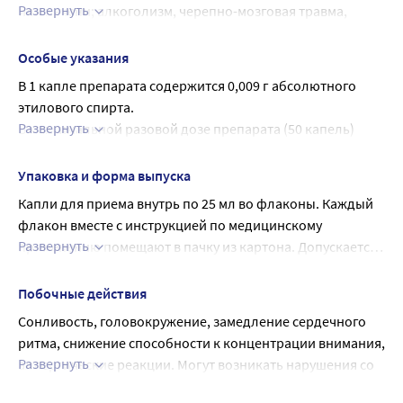
до 100 мл.
Развернуть
или печени; алкоголизм, черепно-мозговая травма, 
заболевания головного мозга; беременность, период 
грудного вскармливания, детский возраст до 3 лет.
Особые указания
С осторожностью
В 1 капле препарата содержится 0,009 г абсолютного 
Детский возраст с 3-х лет. Нарушение функции печени, 
этилового спирта.
почек.
Развернуть
В максимальной разовой дозе препарата (50 капель) 
содержится 0,46 г абсолютного этилового спирта, в 
максимальной суточной дозе (150 капель) содержится 
Упаковка и форма выпуска
1,38 г абсолютного этилового спирта.
Капли для приема внутрь по 25 мл во флаконы. Каждый 
флакон вместе с инструкцией по медицинскому 
Развернуть
применению помещают в пачку из картона. Допускается 
нанесение полного текста инструкции по медицинскому 
применению на пачку
Побочные действия
Сонливость, головокружение, замедление сердечного 
ритма, снижение способности к концентрации внимания, 
Развернуть
аллергические реакции. Могут возникать нарушения со 
стороны ЖКТ. Указанные явления проходят при 