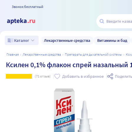
Звонок бесплатный
Лекарственные средства
Витамины и бад
Каталог
главная
лекарственные средства
препараты для дыхательной системы
кс
Ксилен 0,1% флакон спрей назальный 
Добавить в избранное
Поделить
(
71
отзыв)