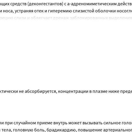
инструкции, сообщите об этом врачу.
щих средств (деконгестантов) с а-адреномиметическим действи
 носа, устраняя отек и гиперемию слизистой оболочки носогло
рецию слизи и облегчает дренаж заблокированных выделения
ложенности носа. Ксилометазолин хорошо переносится пациент
препятствует отделению слизи. Ксилометазолин имеет сбаланс
лизистую оболочку, не вызывает гиперемию. Действие наступае
(например, в течение всей ночи). Исследования in vitro показа
вируса человека, вызывающего «простуду».
тически не абсорбируется, концентрации в плазме ниже преде
и при случайном приеме внутрь может вызывать сильное голо
тела, головную боль, брадикардию, повышение артериального