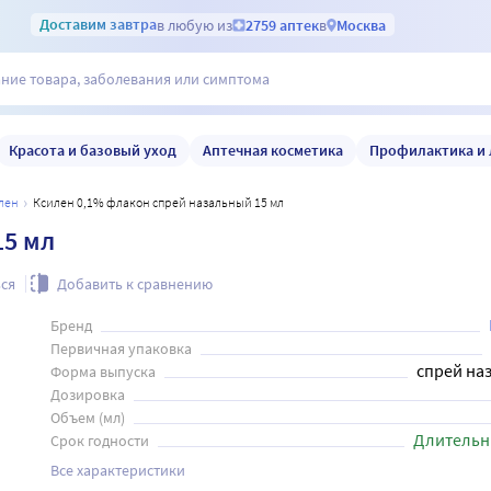
Доставим
завтра
в любую из
2759 аптек
в
Москва
Красота и базовый уход
Аптечная косметика
Профилактика и 
илен
Ксилен 0,1% флакон спрей назальный 15 мл
15 мл
ся
Добавить к сравнению
Бренд
Первичная упаковка
спрей на
Форма выпуска
Дозировка
Объем (мл)
Длительн
Срок годности
Все характеристики