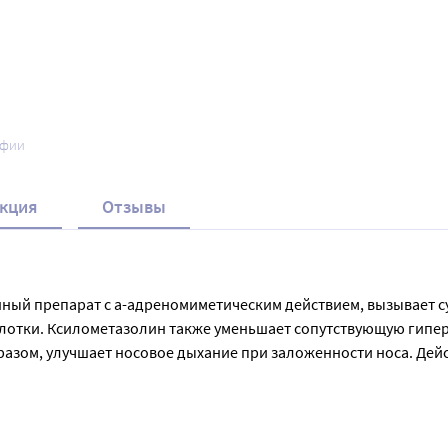
афии
кция
Отзывы
енный препарат с а-адреномиметическим действием, вызывает 
глотки. Ксилометазолин также уменьшает сопутствующую гипер
азом, улучшает носовое дыхание при заложенности носа. Дейст
очи). 

нусите,  среднем отите (для уменьшения отека слизистой носог
лет и взрослых . Не рекомендуется применение лекарственного препарата более 5-7 дней. 