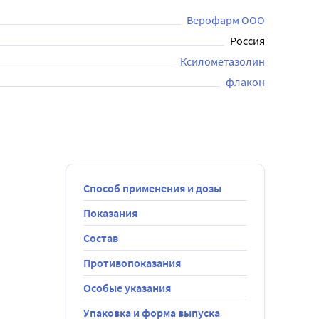
Верофарм ООО
Россия
Ксилометазолин
флакон
Способ применения и дозы
Показания
Состав
ней. 
товаться с 
Противопоказания
Особые указания
Упаковка и форма выпуска