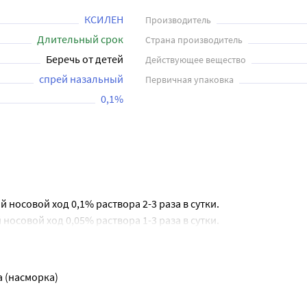
КСИЛЕН
Производитель
Длительный срок
Страна производитель
Беречь от детей
Действующее вещество
спрей назальный
Первичная упаковка
0,1%
 носовой ход 0,1% раствора 2-3 раза в сутки.
 носовой ход 0,05% раствора 1-3 раза в сутки.
екомендуется применение лекарственного препарата более 5-7 д
лых. По поводу длительности применения у детей следует сове
 (насморка)