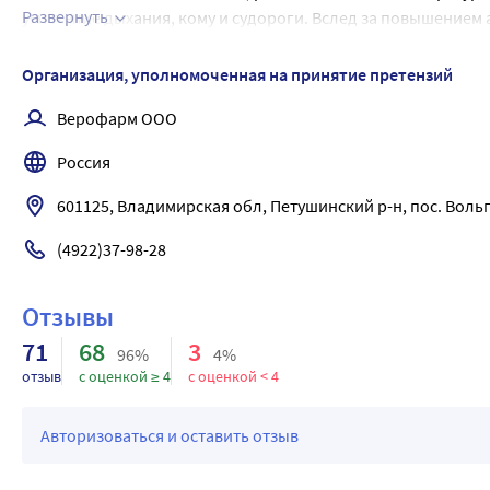
Развернуть
угнетение дыхания, кому и судороги. Вслед за повышением
Соответствующие поддерживающие меры должны приниматьс
показано незамедлительное симптоматическое лечение по
Организация, уполномоченная на принятие претензий
пациентом в течение нескольких часов. В случае тяжелого
Верофарм ООО
продолжаться не менее 1 часа.
Россия
601125, Владимирская обл, Петушинский р-н, пос. Вольг
(4922)37-98-28
Отзывы
71
68
3
96%
4%
отзыв
с оценкой ≥ 4
с оценкой < 4
Авторизоваться и оставить отзыв