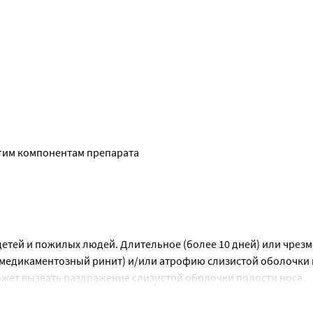
тки)
 носовых ходах.
рия эдетата дигидрат 0,5 мг
угим компонентам препарата
етей и пожилых людей. Длительное (более 10 дней) или чрезм
 анамнезе)
медикаментозный ринит) и/или атрофию слизистой оболочки 
может вызвать раздражение слизистой оболочки полости носа.
яющие ксилометазолин, могут быть подвержены повышенному 