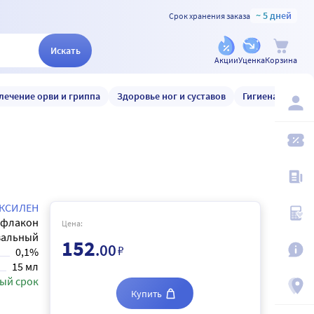
~ 5 дней
Срок хранения заказа
Искать
Акции
Уценка
Корзина
лечение орви и гриппа
Здоровье ног и суставов
Гигиена и уход
КСИЛЕН
флакон
Цена:
зальный
152
.00
₽
0,1%
15 мл
ый срок
Купить