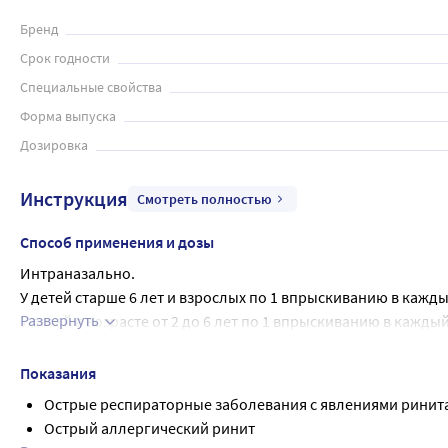
Бренд
Срок годности
Специальные свойства
Форма выпуска
Дозировка
Инструкция
Смотреть полностью
Способ применения и дозы
Интраназально.
У детей старше 6 лет и взрослых по 1 впрыскиванию в каждый
Развернуть
У детей в возрасте от 2 до 6 лет по 1 впрыскиванию в каждый
Не следует применять препарат более 3-х раз в сутки. Не р
Препарат у детей следует применять под наблюдением взрос
Показания
врачом.
Острые респираторные заболевания с явлениями ринита
Острый аллергический ринит