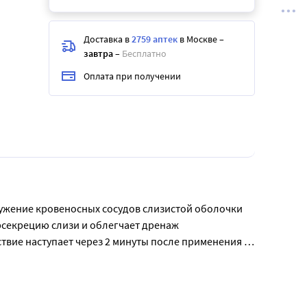
Доставка в
2759 аптек
в Москве
–
завтра
–
Бесплатно
Оплата при получении
сужение кровеносных сосудов слизистой оболочки 
секрецию слизи и облегчает дренаж 
вие наступает через 2 минуты после применения и 
лотки),  поллинозе интраназально у детей старше 6 