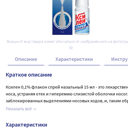
Внешний вид товара может отличаться от изображённого на фотогр
Описание
Характеристики
Инстру
Краткое описание
Ксилен 0,1% флакон спрей назальный 15 мл - это лекарств
носа, устраняя отек и гиперемию слизистой оболочки носо
заблокированных выделениями носовых ходов, и, таким обр
продолжается в течение 12 часов (например, в течение всей н
Показать всё
Применяется при  остром  рините  различной эттиологии, си
Характеристики