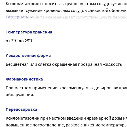
заметили любые другие побочные эффекты, не указанные в 
Ксилометазолин относится к группе местных сосудосуживаю
вызывает сужение кровеносных сосудов слизистой оболочки
Развернуть
Ксилометазолин также уменьшает сопутствующую гиперсек
ходов, и, таким образом, улучшает носовое дыхание при за
чувствительной слизистой оболочкой, его воздействие не 
Температура хранения
значение pH, характерное для полости носа.
от 2℃ до 25℃
В терапевтических концентрациях препарат не раздражает с
минуты после применения и продолжается в течение 12 часов 
Лекарственная форма
ксилометазолин подавляет инфекционную активность рино
Бесцветная или слегка окрашенная прозрачная жидкость
Фармакокинетика
При местном применении в рекомендуемых дозировках прак
обнаружения.
Передозировка
Ксилометазолин при местном введении чрезмерной дозы ил
повышенное потоотделение, резкое снижение температуры 