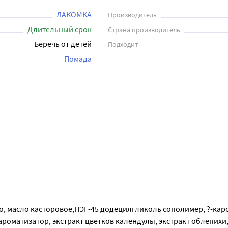
ЛАКОМКА
Производитель
Длительный срок
Страна производитель
Беречь от детей
Подходит
Помада
о, масло касторовое,ПЭГ-45 додецилгликоль сополимер, ?-каро
роматизатор, экстракт цветков календулы, экстракт облепихи, 