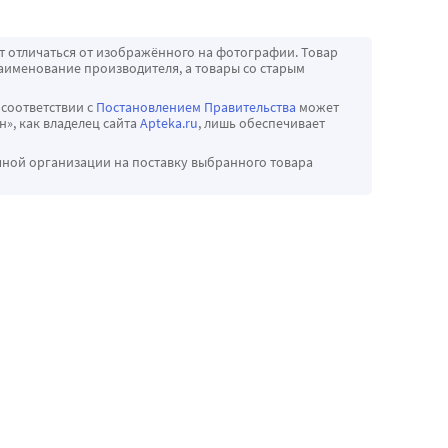
т отличаться от изображённого на фотографии. Товар
аименование производителя, а товары со старым
 соответствии с
Постановлением Правительства
может
», как владелец сайта
Apteka.ru
, лишь обеспечивает
чной организации на поставку выбранного товара