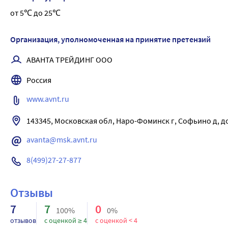
Вкус любимого лакомства всегда с собой!
от 5℃ до 25℃
Результат: Мягкая и нежная кожа губ
Организация, уполномоченная на принятие претензий
АВАНТА ТРЕЙДИНГ ООО
Россия
www.avnt.ru
143345, Московская обл, Наро-Фоминск г, Софьино д, д
avanta@msk.avnt.ru
8(499)27-27-877
Отзывы
7
7
0
100%
0%
отзывов
с оценкой ≥ 4
с оценкой < 4