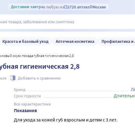
Доставим
завтра
в любую из
2720 аптек
в
Москве
Красота и базовый уход
Аптечная косметика
Профилактика и 
синовый смузи помада губная гигиеническая 2,8
убная гигиеническая 2,8
ься
Добавить к сравнению
Л
Бренд
Длительн
Срок годности
Все характеристики
Показания
Для ухода за кожей губ взрослым и детям с 3 лет.