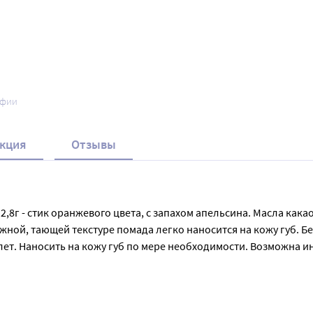
афии
кция
Отзывы
8г - стик оранжевого цвета, с запахом апельсина. Масла какао 
жной, тающей текстуре помада легко наносится на кожу губ. Б
 3 лет. Наносить на кожу губ по мере необходимости. Возможна