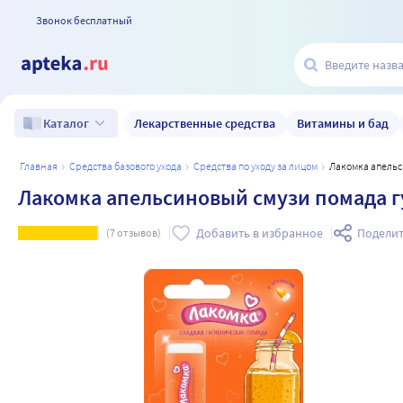
Звонок бесплатный
Лекарственные средства
Витамины и бад
Каталог
главная
средства базового ухода
средства по уходу за лицом
Лакомка апель
Лакомка апельсиновый смузи помада г
Добавить в избранное
Поделит
(
7
отзывов)