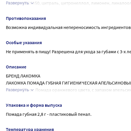
Развернуть
-ацетат, CI 15850, цитраль, цитронеллол, лимонен, линалоо
Paraffinum Liquidum, Ceresin, Copernicia Cerifera (Carnauba) 
PEG-45 Dodecyl Glycol Copolymer, Helianthus Annuus (Sunflower)
Противопоказания
Сalendula Officinalis Flower Extract, Hippophae Rhamnoides Fruit
Возможна индивидуальная непереносимость ингредиентов 
Особые указания
Не применять в пищу! Разрешена для ухода за губами с 3-х 
Описание
БРЕНД ЛАКОМКА
ЛАКОМКА ПОМАДА ГУБНАЯ ГИГИЕНИЧЕСКАЯ АПЕЛЬСИНОВЫ
Развернуть
Внешний вид: Помада оранжевого цвета, с запахом апельси
Детям с 3-х лет!
Отличный уход за губами со вкусом любимого лакомства
Упаковка и форма выпуска
• Масла какао и облепихи, экстракт календулы и витамин Е
Помада губная 2,8 г - пластиковый пенал.
• Благодаря нежной, тающей текстуре помада легко наносит
• Безопасный подсластитель придает приятный вкус
Температура хранения