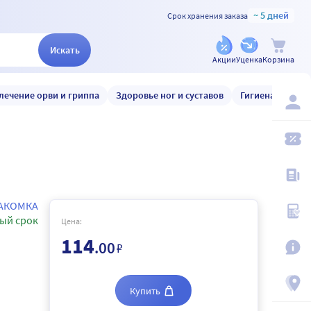
~ 5 дней
Срок хранения заказа
Искать
Акции
Уценка
Корзина
лечение орви и гриппа
Здоровье ног и суставов
Гигиена и уход
АКОМКА
ый срок
Цена:
114
.00
₽
Купить