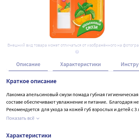
Внешний вид товара может отличаться от изображённого на фотогр
Описание
Характеристики
Инстру
Краткое описание
Лакомка апельсиновый смузи помада губная гигиеническая 2,
составе обеспечивают увлажнение и питание.  Благодаря не
Рекомендуется  для ухода за кожей губ взрослых и детей с
состава.
Показать всё
Характеристики