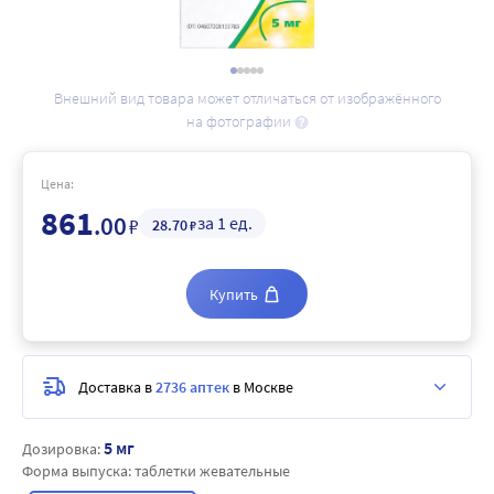
Внешний вид товара может отличаться от изображённого
на фотографии
Цена:
861
.00
за 1 ед.
₽
28
.70
₽
Купить
Доставка в
2736 аптек
в Москве
5 мг
Дозировка:
Форма выпуска:
таблетки жевательные