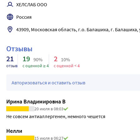
ХЕЛСЛАБ ООО
Россия
43909, Московская область, г.о. Балашиха, г. Балашиха, у
Отзывы
21
19
2
90%
10%
отзыв
с оценкой ≥ 4
с оценкой < 4
Авторизоваться и оставить отзыв
Ирина Владимировна В
20 июля в 08:03
Не совсем антиаллергенен, немного чешется
Нелли
15 июля в 06:27