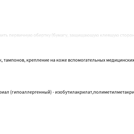
анить первичную обертку (бумагу, защищающую клеящую сторон
, устранить первичную обертку, клейкой стороной наложить на
е.
 тампонов, крепление на коже вспомогательных медицинских 
териал (гипоаллергенный) - изобутилакрилат,полиметилметакрил