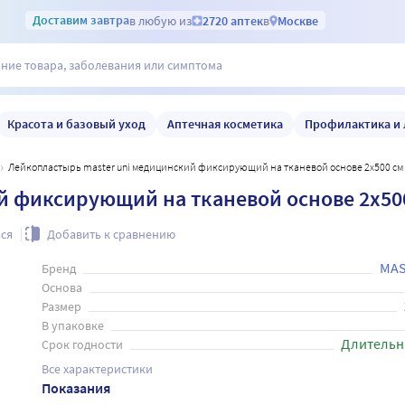
Доставим
завтра
в любую из
2720 аптек
в
Москве
Красота и базовый уход
Аптечная косметика
Профилактика и 
Лейкопластырь master uni медицинский фиксирующий на тканевой основе 2x500 см
й фиксирующий на тканевой основе 2x50
ся
Добавить к сравнению
MAS
Бренд
Основа
Размер
В упаковке
Длительн
Срок годности
Все характеристики
Показания