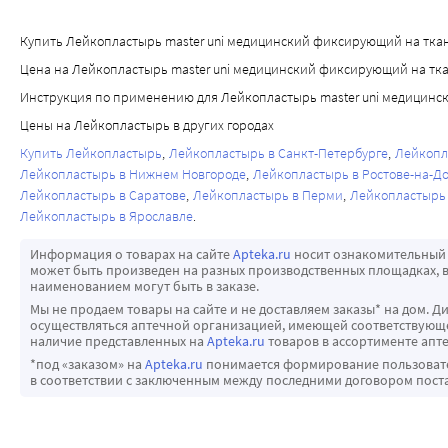
Купить Лейкопластырь master uni медицинский фиксирующий на тканево
Цена на Лейкопластырь master uni медицинский фиксирующий на ткан
Инструкция по применению для Лейкопластырь master uni медицинс
Цены на Лейкопластырь в других городах
Купить Лейкопластырь
Лейкопластырь в Санкт-Петербурге
Лейкопл
Лейкопластырь в Нижнем Новгороде
Лейкопластырь в Ростове-на-Д
Лейкопластырь в Саратове
Лейкопластырь в Перми
Лейкопластырь 
Лейкопластырь в Ярославле
Информация о товарах на сайте
Apteka.ru
носит ознакомительный 
может быть произведен на разных производственных площадках, в
наименованием могут быть в заказе.
Мы не продаем товары на сайте и не доставляем заказы* на дом. Д
осуществляться аптечной организацией, имеющей соответствующее
наличие представленных на
Apteka.ru
товаров в ассортименте апте
*под «заказом» на
Apteka.ru
понимается формирование пользовател
в соответствии с заключенным между последними договором пост