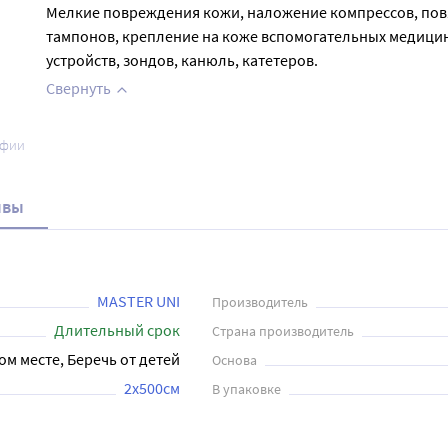
Мелкие повреждения кожи, наложение компрессов, пов
тампонов, крепление на коже вспомогательных медици
устройств, зондов, канюль, катетеров.
Свернуть
афии
ывы
MASTER UNI
Производитель
Длительный срок
Страна производитель
ом месте, Беречь от детей
Основа
2x500см
В упаковке