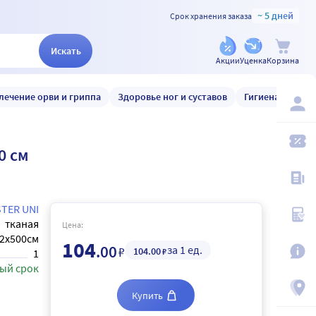
~ 5 дней
Срок хранения заказа
Искать
Акции
Уценка
Корзина
лечение орви и гриппа
Здоровье ног и суставов
Гигиена и уход
0 см
TER UNI
тканая
Цена:
2x500см
104
.00
за 1 ед.
₽
104
.00
₽
1
ый срок
Купить