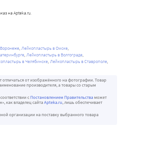
аз на Apteka.ru.
 Воронеже
Лейкопластырь в Омске
катеринбурге
Лейкопластырь в Волгограде
опластырь в Челябинске
Лейкопластырь в Ставрополе
т отличаться от изображённого на фотографии. Товар
аименование производителя, а товары со старым
 соответствии с
Постановлением Правительства
может
», как владелец сайта
Apteka.ru
, лишь обеспечивает
чной организации на поставку выбранного товара