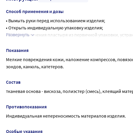
Способ применения и дозы
• Вымыть руки перед использованием изделия;
• Открыть индивидуальную упаковку изделия;
Развернуть
• После извлечения пластыря из первичной упаковки, устр
лейкопластыря).
• Отрезать от лейкопластыря полоску необходимого размера
Показания
медицинское приспособление, края полоски прижать к кож
Мелкие повреждения кожи, наложение компрессов, повязок,
зондов, канюль, катетеров.
Состав
тканевая основа - вискоза, полиэстер (смесь), клеящий ма
Противопоказания
Индивидуальная непереносимость материалов изделия.
Особые указания