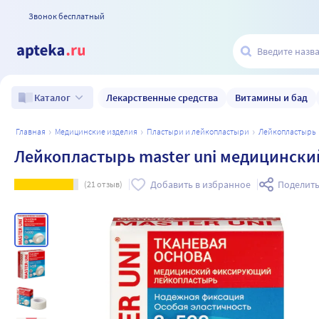
Звонок бесплатный
Лекарственные средства
Витамины и бад
Каталог
главная
медицинские изделия
пластыри и лейкопластыри
лейкопластырь
Лейкопластырь master uni медицински
Добавить в избранное
Поделить
(
21
отзыв)