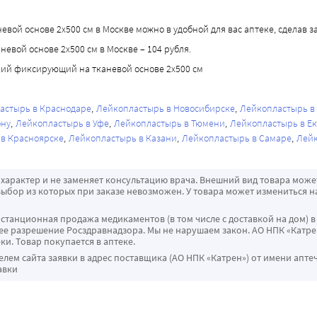
й основе 2x500 см в Москве можно в удобной для вас аптеке, сделав зак
евой основе 2x500 см в Москве – 104 рубля.
кий фиксирующий на тканевой основе 2x500 см
астырь в Краснодаре
Лейкопластырь в Новосибирске
Лейкопластырь в
ону
Лейкопластырь в Уфе
Лейкопластырь в Тюмени
Лейкопластырь в Е
в Красноярске
Лейкопластырь в Казани
Лейкопластырь в Самаре
Лейк
характер и не заменяет консультацию врача. Внешний вид товара може
ыбор из которых при заказе невозможен. У товара может измениться н
истанционная продажа медикаментов (в том числе с доставкой на дом) в
 разрешение Росздравнадзора. Мы не нарушаем закон. АО НПК «Катрен
ки. Товар покупается в аптеке.
ем сайта заявки в адрес поставщика (АО НПК «Катрен») от имени апте
авки