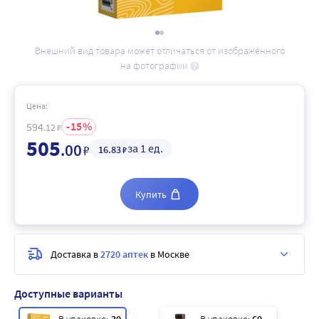
Внешний вид товара может отличаться от изображённого
на фотографии
Цена:
15
594
.12
₽
505
.00
за 1 ед.
₽
16
.83
₽
Купить
Доставка в
2720 аптек
в Москве
Доступные варианты