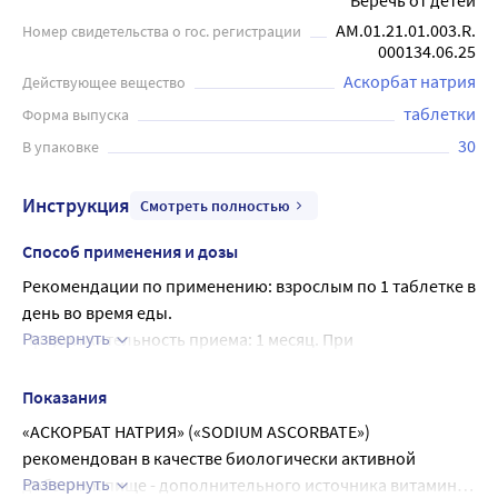
Беречь от детей
АМ.01.21.01.003.R.
Номер свидетельства о гос. регистрации
000134.06.25
Аскорбат натрия
Действующее вещество
таблетки
Форма выпуска
30
В упаковке
Инструкция
Смотреть полностью
Способ применения и дозы
Рекомендации по применению: взрослым по 1 таблетке в 
день во время еды.
Развернуть
Продолжительность приема: 1 месяц. При 
необходимости прием можно повторить.
Показания
«АСКОРБАТ НАТРИЯ» («SODIUM ASCORBATE») 
рекомендован в качестве биологически активной 
Развернуть
добавки к пище - дополнительного источника витамина 