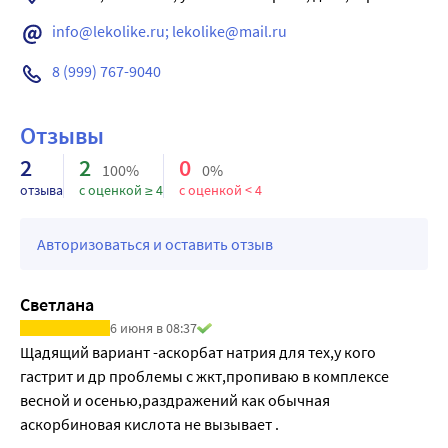
иммунитета, кожи, сосудов, детоксикации и 
антиоксидантной защиты, который участвует в сотнях 
info@lekolike.ru; lekolike@mail.ru
биохимических процессов, от иммунитета до синтеза 
8 (999) 767-9040
коллагена.
В составе биодобавки витамин С находится в форме 
аскорбата натрия. Это буферная форма витамина С, в 
Отзывы
которой аскорбиновая кислота соединена с натрием. В 
2
2
0
отличие от обычной аскорбиновой кислоты, он обладает 
100%
0%
отзыва
с оценкой ≥ 4
с оценкой < 4
рядом преимуществ, особенно для людей с 
чувствительным желудком и тех, кому нужна более 
щадящая форма витамина.
Авторизоваться и оставить отзыв
Светлана
6 июня в 08:37
Щадящий вариант -аскорбат натрия для тех,у кого 
гастрит и др проблемы с жкт,пропиваю в комплексе 
весной и осенью,раздражений как обычная 
аскорбиновая кислота не вызывает .