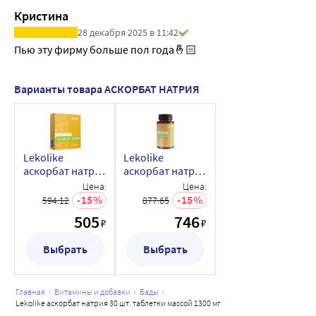
Кристина
28 декабря 2025 в 11:42
Пью эту фирму больше пол года🤞🏻
Варианты товара АСКОРБАТ НАТРИЯ
Lekolike
Lekolike
аскорбат натрия
аскорбат натрия
30 шт. таблетки
60 шт. таблетки
Цена:
Цена:
массой 1300 мг
массой 1300 мг
15
15
594.12
877.65
505
746
₽
₽
Выбрать
Выбрать
главная
витамины и добавки
бады
lekolike аскорбат натрия 30 шт. таблетки массой 1300 мг