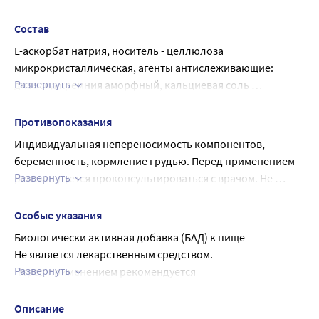
С.
Состав
L-аскорбат натрия, носитель - целлюлоза 
микрокристаллическая, агенты антислеживающие: 
Развернуть
диоксид кремния аморфный, кальциевая соль 
стеариновой кислоты.
Противопоказания
Индивидуальная непереносимость компонентов, 
беременность, кормление грудью. Перед применением 
Развернуть
рекомендуется проконсультироваться с врачом. Не 
является лекарством.
Особые указания
Биологически активная добавка (БАД) к пище
Не является лекарственным средством.
Развернуть
Перед применением рекомендуется 
проконсультироваться с врачом.
Описание