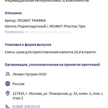
Индивидуальная непереносимость компонентов.
Описание
Бренд: ЛЕОВИТ PHARMA
Кисель Поджелудочный / ЛЕОВИТ Pharma/ При 
Развернуть
заболеваниях поджелудочной железы.
Кисель Поджелудочный это специализированный 
пищевой продукт диетического профилактического 
Упаковка и форма выпуска
питания.
Смесь сухая для приготовления напитка 20,0 в пакете.
Кисель ЛЕОВИТ применяется в качестве диетотерапии в 
комплексной терапии при хронических заболеваниях 
Организация, уполномоченная на принятие претензий
поджелудочной железы в стадии обострения. Напиток 
оказывает благоприятное воздействие на функцию 
Леовит Нутрио ООО
поджелудочной железы, способствуют уменьшению 
Россия
воспалительных процессов поджелудочной железы, 
снижает риск обострения хронического панкреатита и 
127410, г. Москва, ул. Поморская, д. 33, комн. 2, пом. I, 
эффективен для коррекции питания при хроническом 
этаж 2
панкреатите.
8 (800) 100-03-01
Употребление напитка снижает отек поджелудочной 