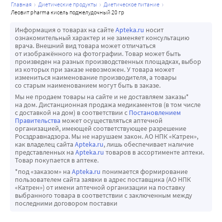
главная
диетические продукты
диетическое питание
день.
леовит pharma кисель поджелудочный 20 гр
• Возможно применение в качестве монотерапии или в 
комплексе с лекарственной терапией.
Информация о товарах на сайте
Apteka.ru
носит
ознакомительный характер и не заменяет консультацию
• Клинически значимый эффект наступает при приеме в 
врача. Внешний вид товара может отличаться
течение 2-х недель и более.
от изображённого на фотографии. Товар может быть
произведен на разных производственных площадках, выбор
• Длительность приема не ограничена.
из которых при заказе невозможен. У товара может
измениться наименование производителя, а товары
со старым наименованием могут быть в заказе.
Мы не продаем товары на сайте и не доставляем заказы*
на дом. Дистанционная продажа медикаментов (в том числе
с доставкой на дом) в соответствии с
Постановлением
Правительства
может осуществляться аптечной
организацией, имеющей соответствующее разрешение
Росздравнадзора. Мы не нарушаем закон. АО НПК «Катрен»,
как владелец сайта
Apteka.ru
, лишь обеспечивает наличие
представленных на
Apteka.ru
товаров в ассортименте аптеки.
Товар покупается в аптеке.
*под «заказом» на
Apteka.ru
понимается формирование
пользователем сайта заявки в адрес поставщика (АО НПК
«Катрен») от имени аптечной организации на поставку
выбранного товара в соответствии с заключенным между
последними договором поставки