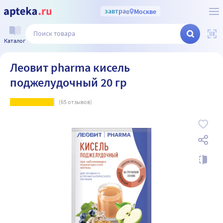
завтра
в
Москве
Каталог
Леовит pharma кисель
поджелудочный 20 гр
(
65
отзывов)