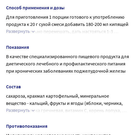
Способ применения и дозы
Для приготовления 1 порции готового к употреблению 
продукта к 20 г сухой смеси добавить 180-200 мл кипящей 
Развернуть
воды, тщательно перемешать, дать настояться 1-3 
минуты.
Показания
В качестве специализированного пищевого продукта для 
диетического лечебного и профилактического питания 
при хронических заболеваниях поджелудочной железы
Состав
сахароза, крахмал картофельный, минеральное 
вещество - кальций, фрукты и ягоды (яблоки, черника, 
Развернуть
барбарис), мука гречневая, витамин С, корень лопуха, 
корень девясила, семена (лён, тмин), регулятор 
кислотности - лимонная кислота, ароматизатор.
Противопоказания