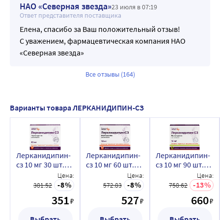
НАО «Северная звезда»
23 июля в 07:19
Ответ представителя поставщика
Елена, спасибо за Ваш положительный отзыв!
С уважением, фармацевтическая компания НАО
«Северная звезда»
Все отзывы (164)
Варианты товара ЛЕРКАНИДИПИН-СЗ
Лерканидипин-
Лерканидипин-
Лерканидипин-
сз 10 мг 30 шт.
сз 10 мг 60 шт.
сз 10 мг 90 шт.
таблетки,
таблетки,
таблетки,
Цена:
Цена:
Цена:
покрытые
покрытые
покрытые
8
8
13
381.52
572.83
758.62
пленочной
пленочной
пленочной
351
527
660
₽
₽
₽
оболочкой
оболочкой
оболочкой
Выбрать
Выбрать
Выбрать