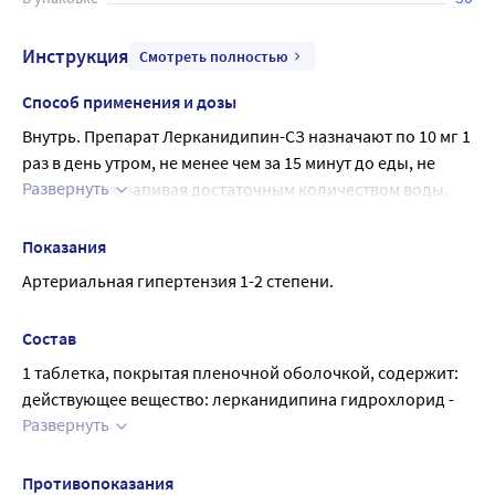
Инструкция
Смотреть полностью
Способ применения и дозы
Внутрь. Препарат Лерканидипин-СЗ назначают по 10 мг 1 
раз в день утром, не менее чем за 15 минут до еды, не 
Развернуть
разжевывая, запивая достаточным количеством воды.
Доза может быть увеличена до 20 мг (в случае, если при 
приеме 10 мг не достигается ожидаемый эффект). 
Показания
Терапевтическая доза подбирается постепенно, 
Артериальная гипертензия 1-2 степени.
увеличение дозы до 20 мг осуществляется через 2 недели 
после начала приема препарата.
Состав
Маловероятно, что эффективность препарата будет 
1 таблетка, покрытая пленочной оболочкой, содержит:
возрастать с увеличением дозы более 20 мг в сутки, в то 
действующее вещество: лерканидипина гидрохлорид - 
же время повышается риск возникновения побочных 
Развернуть
10 мг;
эффектов.
вспомогательные вещества (ядро): лактозы моногидрат 
Применение у пожилых пациентов
(сахар молочный) - 31,5 мг; целлюлоза 
Коррекции дозы не требуется, однако, при приеме 
Противопоказания