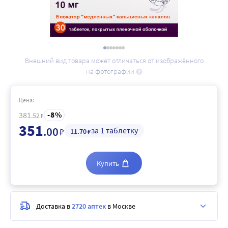
Внешний вид товара может отличаться от изображённого
на фотографии
Цена:
8
381
.52
₽
351
.00
за 1 таблетку
₽
11
.70
₽
Купить
Доставка в
2720 аптек
в Москве