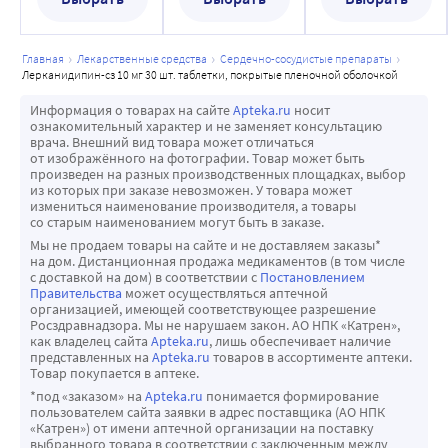
главная
лекарственные средства
сердечно-сосудистые препараты
лерканидипин-сз 10 мг 30 шт. таблетки, покрытые пленочной оболочкой
Информация о товарах на сайте
Apteka.ru
носит
ознакомительный характер и не заменяет консультацию
врача. Внешний вид товара может отличаться
от изображённого на фотографии. Товар может быть
произведен на разных производственных площадках, выбор
из которых при заказе невозможен. У товара может
измениться наименование производителя, а товары
со старым наименованием могут быть в заказе.
Мы не продаем товары на сайте и не доставляем заказы*
на дом. Дистанционная продажа медикаментов (в том числе
с доставкой на дом) в соответствии с
Постановлением
Правительства
может осуществляться аптечной
организацией, имеющей соответствующее разрешение
Росздравнадзора. Мы не нарушаем закон. АО НПК «Катрен»,
как владелец сайта
Apteka.ru
, лишь обеспечивает наличие
представленных на
Apteka.ru
товаров в ассортименте аптеки.
Товар покупается в аптеке.
*под «заказом» на
Apteka.ru
понимается формирование
пользователем сайта заявки в адрес поставщика (АО НПК
«Катрен») от имени аптечной организации на поставку
выбранного товара в соответствии с заключенным между