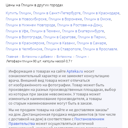
Цены на Глицин в других городах
Купить Глицин
Глицин в Санкт-Петербурге
Глицин в Краснодаре
Глицин в Новосибирске
Глицин в Воронеже
Глицин в Омске
Глицин в Нижнем Новгороде
Глицин в Ростове-на-Дону
Глицин в Уфе
Глицин в Тюмени
Глицин в Екатеринбурге
Глицин в Волгограде
Глицин в Саратове
Глицин в Перми
Глицин в Красноярске
Глицин в Казани
Глицин в Самаре
Глицин в Челябинске
Глицин в Ставрополе
Глицин в Ярославле
главная
витамины и добавки
витамины
глицин
летофарм глицин 90 шт. капсулы массой 0,7 г
Информация о товарах на сайте
Apteka.ru
носит
ознакомительный характер и не заменяет консультацию
врача. Внешний вид товара может отличаться
от изображённого на фотографии. Товар может быть
произведен на разных производственных площадках, выбор
из которых при заказе невозможен. У товара может
измениться наименование производителя, а товары
со старым наименованием могут быть в заказе.
Мы не продаем товары на сайте и не доставляем заказы*
на дом. Дистанционная продажа медикаментов (в том числе
с доставкой на дом) в соответствии с
Постановлением
Правительства
может осуществляться аптечной