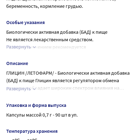
беременность, кормление грудью.
Особые указания
Биологически активная добавка (БАД) к пище
Не является лекарственным средством.
Развернуть
Перед применением рекомендуется 
проконсультироваться с врачом.
Описание
ГЛИЦИН /ЛЕТОФАРМ/ - Биологически активная добавка
(БАД) к пище Глицин является регулятором обмена
веществ и обладает широким спектром влияния на
Развернуть
организм, среди которых:
антиоксидантное, антитоксическое действие;
уменьшение психоэмоционального напряжения,
Упаковка и форма выпуска
улучшение настроения;
Капсулы массой 0,7 г - 90 шт в уп.
Содержание в суточной дозировке (2 капсулы): Глицин
повышение социальной адаптации;
1200 мг (34%)* *% от адекватного уровня потребления.
облегчение засыпания и нормализация сна;
Температура хранения
компенсация вегетососудистых расстройств (в т.ч. в