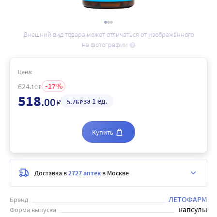
Внешний вид товара может отличаться от изображённого
на фотографии
Цена:
17
624
.10
₽
518
.00
за 1 ед.
₽
5
.76
₽
Купить
Доставка в
2727 аптек
в Москве
ЛЕТОФАРМ
Бренд
капсулы
Форма выпуска