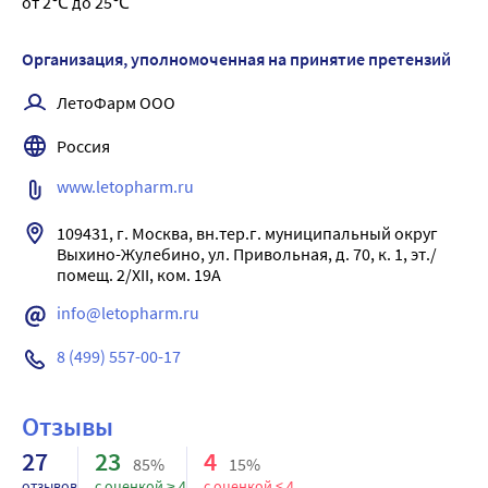
климактерическом периоде);
от 2℃ до 25℃
уменьшение выраженности мозговых расстройств
при ишемическом инсульте и черепно-мозговой
Организация, уполномоченная на принятие претензий
травме;
ЛетоФарм ООО
нейтрализация токсического воздействия алкоголя и
других лекарственных средств, угнетающих функцию
Россия
ЦНС.
www.letopharm.ru
109431, г. Москва, вн.тер.г. муниципальный округ 
Выхино-Жулебино, ул. Привольная, д. 70, к. 1, эт./
info@letopharm.ru
8 (499) 557-00-17
Отзывы
27
23
4
85%
15%
отзывов
с оценкой ≥ 4
с оценкой < 4