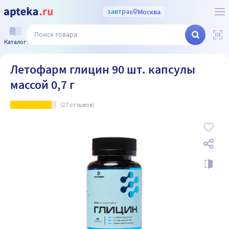
завтра
в
Москва
Каталог
Летофарм глицин 90 шт. капсулы
массой 0,7 г
(
27
отзывов)