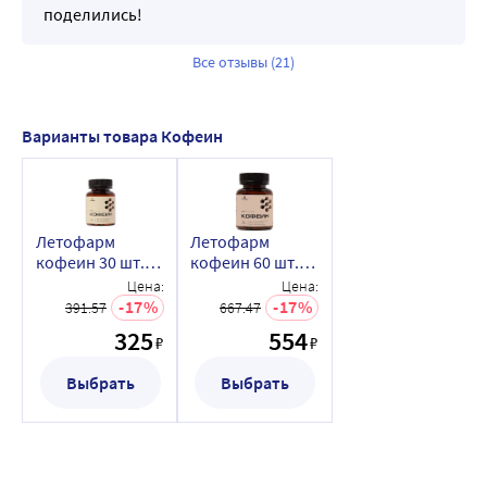
поделились!
Все отзывы (21)
Варианты товара Кофеин
Летофарм
Летофарм
кофеин 30 шт.
кофеин 60 шт.
капсулы массой
капсулы массой
Цена:
Цена:
0,3 г/банка
0,3 г
17
17
391.57
667.47
325
554
₽
₽
Выбрать
Выбрать