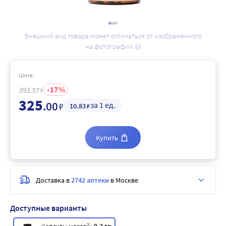
Внешний вид товара может отличаться от изображённого
на фотографии
Цена:
17
391
.57
₽
325
.00
за 1 ед.
₽
10
.83
₽
Купить
Доставка в
2742 аптеки
в Москве
Доступные варианты