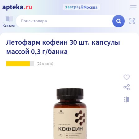
завтра
в
Москва
Каталог
Летофарм кофеин 30 шт. капсулы
массой 0,3 г/банка
(
21
отзыв)