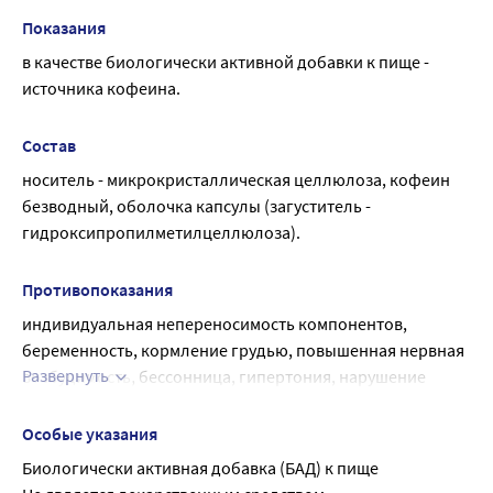
Показания
в качестве биологически активной добавки к пище - 
источника кофеина.
Состав
носитель - микрокристаллическая целлюлоза, кофеин 
безводный, оболочка капсулы (загуститель - 
гидроксипропилметилцеллюлоза).
Противопоказания
индивидуальная непереносимость компонентов, 
беременность, кормление грудью, повышенная нервная 
Развернуть
возбудимость, бессонница, гипертония, нарушение 
сердечной деятельности, выраженный атеросклероз, 
прием в вечернее время.
Особые указания
Перед применением рекомендуется 
Биологически активная добавка (БАД) к пище
проконсультироваться с врачом.