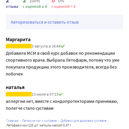
100%
0%
отзыва
с оценкой ≥ 4
с оценкой < 4
Авторизоваться и оставить отзыв
Маргарита
3 августа в 16:44
Добавила МСМ в свой курс добавок по рекомендации 
спортивного врача. Выбрала Летофарм, потому что уже 
покупала продукцию этого производителя, всегда без 
побочек
наталья
13 июля в 07:15
аллергии нет, вместе с хондопротекторами принимаю, 
полегче стало суставам 
главная
лечение ног и суставов
добавки для здоровья суставов
летофарм мсм 120 шт. капсулы массой 0,87 г