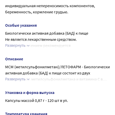
индивидуальная непереносимость компонентов, 
беременность, кормление грудью.
Особые указания
Биологически активная добавка (БАД) к пище
Не является лекарственным средством.
Развернуть
Перед применением рекомендуется 
проконсультироваться с врачом.
Описание
МСМ (метилсульфонилметан)/ЛЕТОФАРМ - Биологически
активная добавка (БАД) к пище состоит из двух
Развернуть
компонентов: метилсульфонилметана и витамина С в
форме l-аскорбата натрия. Метилсульфонилметан (МСМ)
является одной из самых популярных пищевых добавок,
Упаковка и форма выпуска
применяемых для устранения симптомов дисфункций
Капсулы массой 0,87 г - 120 шт в уп.
опорно-двигательного аппарата: по заявлению ученых,
добавление этого вещества в рацион снижает боль в
Температура хранения