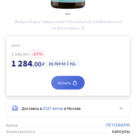
Внешний вид товара может отличаться от изображённого
на фотографии
Цена:
17
1 546
.99
₽
1 284
.00
за 1 ед.
₽
10
.70
₽
Купить
Доставка в
2727 аптек
в Москве
ЛЕТОФАРМ
Бренд
капсулы
Форма выпуска