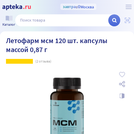
завтра
в
Москва
Каталог
Летофарм мсм 120 шт. капсулы
массой 0,87 г
(
2
отзыва)