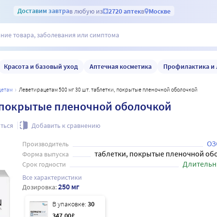
Доставим
завтра
в любую из
2720 аптек
в
Москве
Красота и базовый уход
Аптечная косметика
Профилактика и 
цетам
Леветирацетам 500 мг 30 шт. таблетки, покрытые пленочной оболочкой
, покрытые пленочной оболочкой
ться
Добавить к сравнению
ОЗ
Производитель
таблетки, покрытые пленочной об
Форма выпуска
Длительн
Срок годности
Все характеристики
250 мг
Дозировка:
В упаковке:
30
347
.00
₽