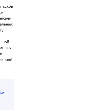
ипадков
 и
епсией.
иальных
 у
льной
ванных
 и
ованной
0мг