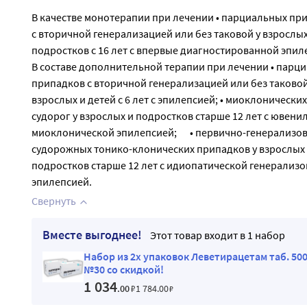
В качестве монотерапии при лечении • парциальных пр
с вторичной генерализацией или без таковой у взрослых
подростков с 16 лет с впервые диагностированной эпил
В составе дополнительной терапии при лечении • парц
припадков с вторичной генерализацией или без таковой
взрослых и детей с 6 лет с эпилепсией; • миоклонических
судорог у взрослых и подростков старше 12 лет с ювени
миоклонической эпилепсией; • первично-генерализо
судорожных тонико-клонических припадков у взрослых
подростков старше 12 лет с идиопатической генерализ
эпилепсией.
Свернуть
Вместе выгоднее!
Этот товар входит в 1 набор
Набор из 2х упаковок Леветирацетам таб. 50
№30 со скидкой!
1 034
.00
₽
1 784
.00
₽