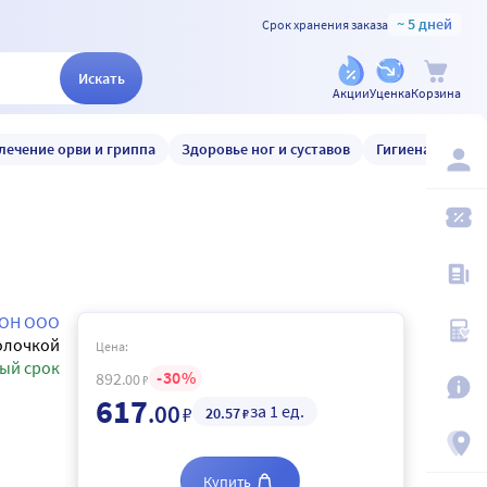
~ 5 дней
Срок хранения заказа
Искать
Акции
Уценка
Корзина
лечение орви и гриппа
Здоровье ног и суставов
Гигиена и уход
ОН ООО
олочкой
Цена:
ый срок
30
892
.00
₽
617
.00
за 1 ед.
₽
20
.57
₽
Купить