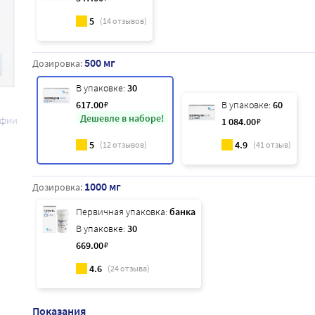
5
(
14
отзывов)
500 мг
Дозировка:
В упаковке:
30
617
.00
₽
В упаковке:
60
Дешевле в наборе!
афии
1 084
.00
₽
5
4.9
(
12
отзывов)
(
41
отзыв)
1000 мг
Дозировка:
Первичная упаковка:
банка
В упаковке:
30
669
.00
₽
4.6
(
24
отзыва)
Показания