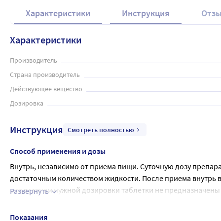
Характеристики
Инструкция
Отз
Характеристики
Производитель
Страна производитель
Действующее вещество
Дозировка
Инструкция
Смотреть полностью
Способ применения и дозы
Внутрь, независимо от приема пищи. Суточную дозу препара
достаточным количеством жидкости. После приема внутрь во
отсутствием нужной дозировки таблетки не предназначены д
Развернуть
также для пациентов, имеющих трудности при глотании. В э
В первый день лечения рекомендуется прием насыщающе
раствора для приема внутрь. Режим дозирования Парциальн
дозы 250-500 мг. Пациенты с нарушением функции печен
Показания