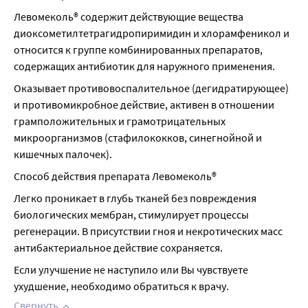
консультации с врачом, когда Ваш врач оценил пользу и 
Левомеколь® содержит действующие вещества 
риск возможного применения препарата.
диоксометилтетрагидропиримидин и хлорамфеникол и 
Период грудного вскармливания
относится к группе комбинированных препаратов, 
При необходимости применения препарата в период 
содержащих антибиотик для наружного применения.
грудного вскармливания проконсультируйтесь с Вашим 
лечащим врачом о решении вопроса о прекращении 
Оказывает противовоспалительное (дегидратирующее) 
применения препарата или прекращении кормления 
и противомикробное действие, активен в отношении 
ребенка грудью.
грамположительных и грамотрицательных 
микроорганизмов (стафилококков, синегнойной и 
кишечных палочек).
Способ действия препарата Левомеколь®
Легко проникает в глубь тканей без повреждения 
биологических мембран, стимулирует процессы 
регенерации. В присутствии гноя и некротических масс 
антибактериальное действие сохраняется.
Если улучшение не наступило или Вы чувствуете 
ухудшение, необходимо обратиться к врачу.
Свернуть