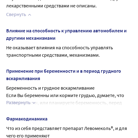
лекарственными средствами не описаны.
Свернуть
Влияние на способность к управлению автомобилем и
другими механизмами
Не оказывает влияния на способность управлять 
транспортными средствами, механизмами.
Применение при беременности и в период грудного
вскармливания
Беременность и грудное вскармливание
Если Вы беременны или кормите грудью, думаете, что 
Развернуть
забеременели, или планируете беременность, перед 
началом применения препарата проконсультируйтесь с 
лечащим врачом или работником аптеки.
Фармакодинамика
Беременность
Что из себя представляет препарат Левомеколь®, и для 
Применение при беременности возможно только после 
чего его применяют