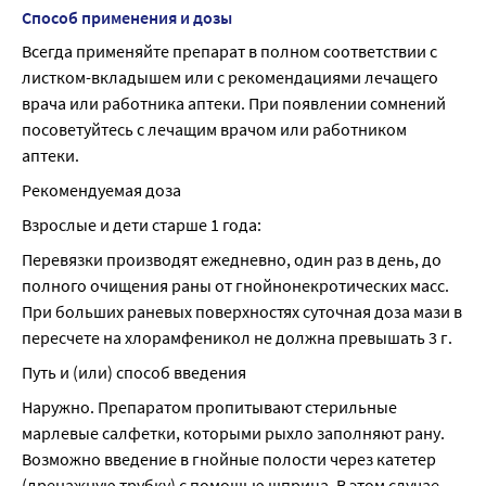
Способ применения и дозы
Всегда применяйте препарат в полном соответствии с 
листком-вкладышем или с рекомендациями лечащего 
врача или работника аптеки. При появлении сомнений 
посоветуйтесь с лечащим врачом или работником 
аптеки.
Рекомендуемая доза
Взрослые и дети старше 1 года:
Перевязки производят ежедневно, один раз в день, до 
полного очищения раны от гнойнонекротических масс. 
При больших раневых поверхностях суточная доза мази в 
пересчете на хлорамфеникол не должна превышать 3 г.
Путь и (или) способ введения
Наружно. Препаратом пропитывают стерильные 
марлевые салфетки, которыми рыхло заполняют рану. 
Возможно введение в гнойные полости через катетер 
(дренажную трубку) с помощью шприца. В этом случае 