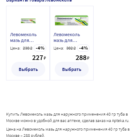
Левомеколь
Левомеколь
мазь для
мазь для
наружного
наружного
4
4
Цена:
238.2
Цена:
302.2
применения 10
применения 40
227
288
гр туба
гр туба
₽
₽
Выбрать
Выбрать
Купить Левомеколь мазь для наружного применения 40 гр туба в
Москве можно в удобной для вас аптеке, сделав заказ на Apteka.ru.
Цена на Левомеколь мазь для наружного применения 40 гр туба в
Москве – 288 рублей.