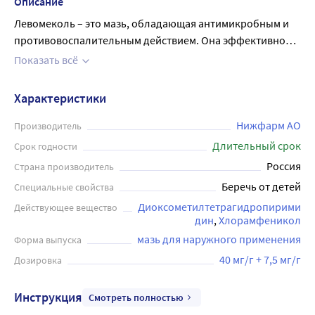
Описание
Левомеколь – это мазь, обладающая антимикробным и
противовоспалительным действием. Она эффективно
борется с различными инфекционными заболеваниями,
Показать всё
такими как гнойники, фурункулы, ожоги, раны и другие
повреждения кожи. Препарат ускоряет процесс
Характеристики
заживления тканей и обладает анальгезирующим
эффектом. Левомеколь максимально безопасна для
Нижфарм АО
Производитель
использования, а благодаря комплексному действию
Длительный срок
Срок годности
можно достичь максимально быстрого результата.
Россия
Страна производитель
Инструкция по применению довольно проста, поэтому
Беречь от детей
Специальные свойства
мазь может использоваться как в домашних условиях, так
Диоксометилтетрагидропирими
Действующее вещество
и в стационарах и поликлиниках. Она доступна в
дин
Хлорамфеникол
удобной упаковке объемом 40 грамм, что является
мазь для наружного применения
Форма выпуска
оптимальным размером для лечения небольших
повреждений. Левомеколь – это надежный помощник в
40 мг/г + 7,5 мг/г
Дозировка
лечении многих заболеваний кожи, который при
правильном использовании дает быстрый и
Инструкция
Смотреть полностью
качественный результат.