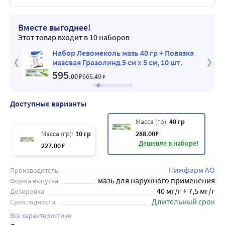
Вместе выгоднее!
Этот товар входит в 10 наборов
язка
Набор Левомеколь мазь 40 гр + Повязка
 шт.
мазевая Гразолинд 5 см х 5 см, 10 шт.
595
.00
₽
666
.49
₽
Доступные варианты
Масса (гр):
40 гр
Масса (гр):
10 гр
288
.00
₽
Дешевле в наборе!
227
.00
₽
Нижфарм АО
Производитель
мазь для наружного применения
Форма выпуска
40 мг/г + 7,5 мг/г
Дозировка
Длительный срок
Срок годности
Все характеристики