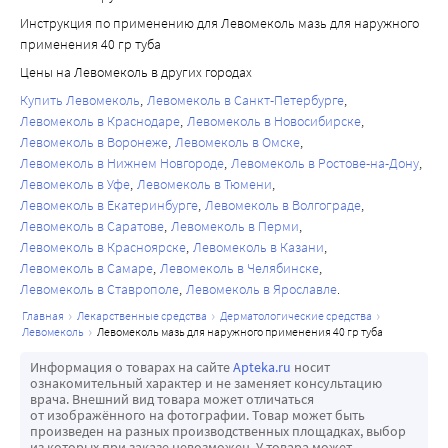
Инструкция по применению для Левомеколь мазь для наружного
применения 40 гр туба
Цены на Левомеколь в других городах
Купить Левомеколь
Левомеколь в Санкт-Петербурге
Левомеколь в Краснодаре
Левомеколь в Новосибирске
Левомеколь в Воронеже
Левомеколь в Омске
Левомеколь в Нижнем Новгороде
Левомеколь в Ростове-на-Дону
Левомеколь в Уфе
Левомеколь в Тюмени
Левомеколь в Екатеринбурге
Левомеколь в Волгограде
Левомеколь в Саратове
Левомеколь в Перми
Левомеколь в Красноярске
Левомеколь в Казани
Левомеколь в Самаре
Левомеколь в Челябинске
Левомеколь в Ставрополе
Левомеколь в Ярославле
главная
лекарственные средства
дерматологические средства
левомеколь
левомеколь мазь для наружного применения 40 гр туба
Информация о товарах на сайте
Apteka.ru
носит
ознакомительный характер и не заменяет консультацию
врача. Внешний вид товара может отличаться
от изображённого на фотографии. Товар может быть
произведен на разных производственных площадках, выбор
из которых при заказе невозможен. У товара может