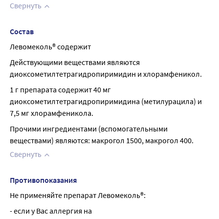
Свернуть
Состав
Левомеколь® содержит
Действующими веществами являются 
диоксометилтетрагидропиримидин и хлорамфеникол.
1 г препарата содержит 40 мг 
диоксометилтетрагидропиримидина (метилурацила) и 
7,5 мг хлорамфеникола.
Прочими ингредиентами (вспомогательными 
веществами) являются: макрогол 1500, макрогол 400.
Свернуть
Противопоказания
Не применяйте препарат Левомеколь®:
- если у Вас аллергия на 