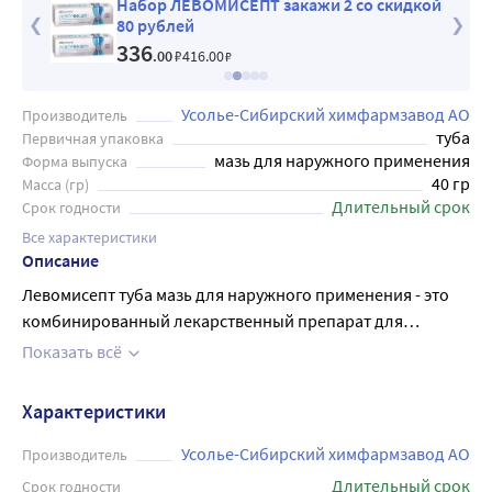
Набор ЛЕВОМИСЕПТ закажи 2 со скидкой
80 рублей
336
.00
₽
416
.00
₽
Усолье-Сибирский химфармзавод АО
Производитель
туба
Первичная упаковка
мазь для наружного применения
Форма выпуска
40 гр
Масса (гр)
Длительный срок
Срок годности
Все характеристики
Описание
Левомисепт туба мазь для наружного применения - это
комбинированный лекарственный препарат для
наружного применения, оказывает
Показать всё
противовоспалительное (дегидратирующее) и
противомикробное действие, активен в отношении
Характеристики
грамположительных и грамотрицательных
микроорганизмов (стафилококков, синегнойных и
Усолье-Сибирский химфармзавод АО
Производитель
кишечных палочек). Легко проникает в глубь тканей без
Длительный срок
Срок годности