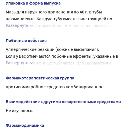
средствами, механизмами.
Упаковка и форма выпуска
превышает риск для плода.
Не оказывает.
Мазь для наружного применения по 40 г, в тубы 
В период лактации следует либо прекратить применение 
алюминиевые. Каждую тубу вместе с инструкцией по 
препарата, либо кормление грудью.
Развернуть
медицинскому применению помещают в пачку из 
Перед применением препарата, если Вы беременны, или 
картона.
предполагаете, что Вы могли быть беременной или 
планируете беременность, необходимо 
Побочные действия
проконсультироваться с врачом.
Аллергические реакции (кожные высыпания).
Если у Вас отмечаются побочные эффекты, указанные в 
Развернуть
инструкции или они усугубляются, или Вы заметили 
любые другие побочные эффекты, не указанные в 
инструкции, сообщите об этом врачу.
Фармакотерапевтическая группа
противомикробное средство комбинированное
Взаимодействие с другими лекарственными средствами
Не изучалось.
Фармакодинамика