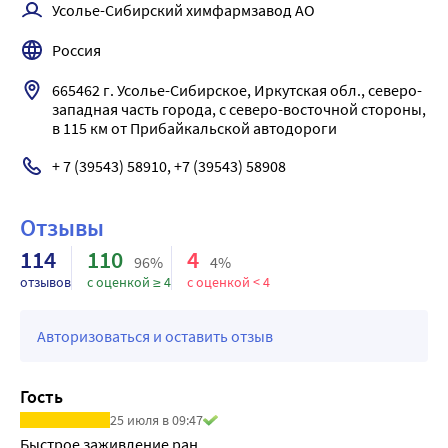
Усолье-Сибирский химфармзавод АО
Россия
665462 г. Усолье-Сибирское, Иркутская обл., северо-
западная часть города, с северо-восточной стороны, 
в 115 км от Прибайкальской автодороги
+ 7 (39543) 58910, +7 (39543) 58908
Отзывы
114
110
4
96%
4%
отзывов
с оценкой ≥ 4
с оценкой < 4
Авторизоваться и оставить отзыв
Гость
25 июля в 09:47
Быстрое заживление ран