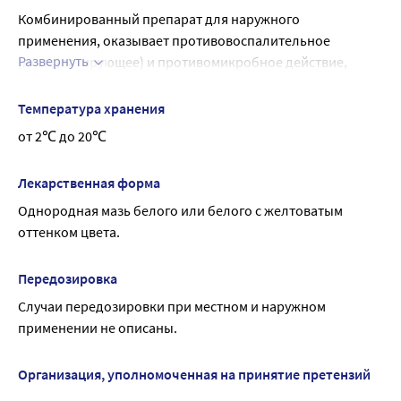
Комбинированный препарат для наружного 
применения, оказывает противовоспалительное 
Развернуть
(дегидратирующее) и противомикробное действие, 
активен в отношении грамположительных и 
грамотрицательных микроорганизмов (стафилококков, 
Температура хранения
синегнойных и кишечных палочек). Легко проникает в 
от 2℃ до 20℃
глубь тканей без повреждения биологических мембран, 
стимулирует процессы регенерации. В присутствии гноя 
Лекарственная форма
и некротических масс антибактериальное действие 
Однородная мазь белого или белого с желтоватым 
сохраняется.
оттенком цвета.
При наружном применении обладает 
фотопротекторными свойствами.
Передозировка
Случаи передозировки при местном и наружном 
применении не описаны.
Организация, уполномоченная на принятие претензий