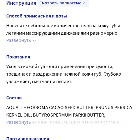
Инструкция
Смотреть полностью
Способ применения и дозы
Нанесите небольшое количество геля на кожу губ и 
легкими массирующими движениями равномерно 
Развернуть
распределите.
Применять по мере необходимости, но не более 3-4 раз в 
день.
Показания
Уход за кожей губ - для применения при сухости, 
трещинах и раздражении нежной кожи губ. Глубоко 
увлажняет, смягчает и питает.
Состав
AQUA, THEOBROMA CACAO SEED BUTTER, PRUNUS PERSICA 
KERNEL OIL, BUTYROSPERMUM PARKII BUTTER, 
Развернуть
XYLITYLGLUCOSIDE, SODIUM ACRYLATES COPOLYMER, 
ANHYDROXYLITOL, XYLITOL, LECITHIN, PANTHENOL, 
TOCOPHERYL ACETATE, RETINYL PALMITATE, CALENDULA 
Противопоказания