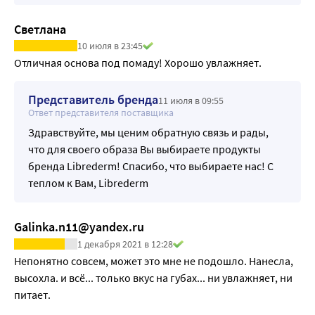
ПРОВИТАМИН В5 (Д-пантенол) оказывает глубокое 
увлажняющее действие, разглаживает и смягчает кожу 
Светлана
губ. Способствует заживлению мелких трещинок и 
10 июля в 23:45
предотвращает их появление.
Отличная основа под помаду! Хорошо увлажняет.
МАСЛО ШИ, КАКАО, ПЕРСИКА в сочетании с гелем алоэ 
вера, экстрактом календулы и натуральным альфа-
Представитель бренда
11 июля в 09:55
бисабололом питают и смягчают кожу губ, интенсивно 
Ответ представителя поставщика
увлажняют. Оказывают восстанавливающее и 
Здравствуйте, мы ценим обратную связь и рады,
антибактериальное действие.
что для своего образа Вы выбираете продукты
Специальные особенности: не содержит искусственных 
бренда Librederm! Спасибо, что выбираете нас! С
отдушек, красителей и парабенов
теплом к Вам, Librederm
Результат: Губы восстановлены, защищены и увлажнены
Galinka.n11@yandex.ru
1 декабря 2021 в 12:28
Непонятно совсем, может это мне не подошло. Нанесла, 
высохла. и всё... только вкус на губах... ни увлажняет, ни 
питает. 