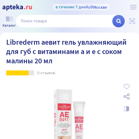
в течение 7 дней
в
Москве
Каталог
Librederm аевит гель увлажняющий
для губ с витаминами а и е с соком
малины 20 мл
(
5
отзывов)