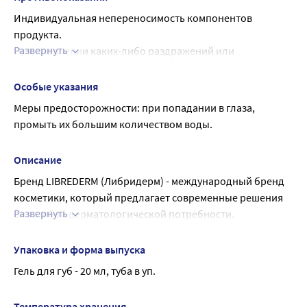
OFFICINALIS EXTRACT, PHENOXYETHANOL, 
Индивидуальная непереносимость компонентов 
ETHYLHEXYLGLYCERIN, RUBUS IDAEUS JUICE, STEVIOSIDE, 
продукта.
PARFUM, TOCOPHEROL (MIXED), BETA-SITOSTEROL, 
Развернуть
При появлении каких-либо раздражений или 
SQUALENE
аллергических реакций немедленно прекратить 
использование.
Особые указания
Меры предосторожности: при попадании в глаза, 
промыть их большим количеством воды.
Описание
Бренд LIBREDERM (Либридерм) - международный бренд 
косметики, который предлагает современные решения 
Развернуть
для любой дерматологической потребности.
Линия Витамины АЕВИТ [Vitamins AEVIT] - Интенсивное 
питание и увлажнение - базовые потребности любого 
Упаковка и форма выпуска
типа кожи
Гель для губ - 20 мл, туба в уп.
ЛИБРИДЕРМ АЕВИТ ГЕЛЬ УВЛАЖНЯЮЩИЙ ДЛЯ ГУБ С 
СОКОМ МАЛИНЫ - С приятным вкусом и ярким ягодным 
Температура хранения