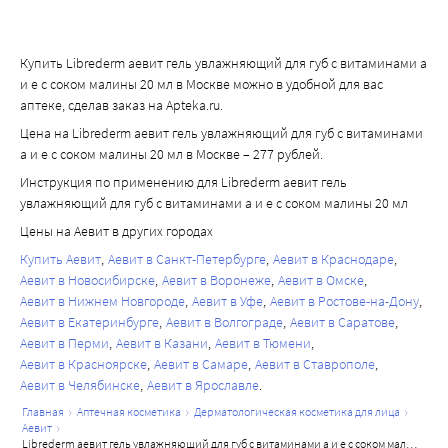
Купить Librederm аевит гель увлажняющий для губ с витаминами а
и е с соком малины 20 мл в Москве можно в удобной для вас
аптеке, сделав заказ на Apteka.ru.
Цена на Librederm аевит гель увлажняющий для губ с витаминами
а и е с соком малины 20 мл в Москве – 277 рублей.
Инструкция по применению для Librederm аевит гель
увлажняющий для губ с витаминами а и е с соком малины 20 мл
Цены на Аевит в других городах
Купить Аевит
Аевит в Санкт-Петербурге
Аевит в Краснодаре
Аевит в Новосибирске
Аевит в Воронеже
Аевит в Омске
Аевит в Нижнем Новгороде
Аевит в Уфе
Аевит в Ростове-на-Дону
Аевит в Екатеринбурге
Аевит в Волгограде
Аевит в Саратове
Аевит в Перми
Аевит в Казани
Аевит в Тюмени
Аевит в Красноярске
Аевит в Самаре
Аевит в Ставрополе
Аевит в Челябинске
Аевит в Ярославле
главная
аптечная косметика
дерматологическая косметика для лица
аевит
librederm аевит гель увлажняющий для губ с витаминами а и е с соком малины 20 мл