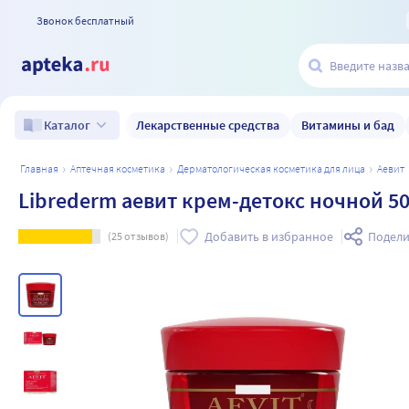
Звонок бесплатный
Лекарственные средства
Витамины и бад
Каталог
главная
аптечная косметика
дерматологическая косметика для лица
аевит
Librederm аевит крем-детокс ночной 5
Добавить в избранное
Подели
(
25
отзывов)