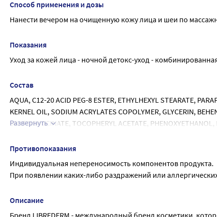
Способ применения и дозы
Нанести вечером на очищенную кожу лица и шеи по массаж
Показания
Уход за кожей лица - ночной детокс-уход - комбинированна
Состав
AQUA, C12-20 ACID PEG-8 ESTER, ETHYLHEXYL STEARATE, PAR
KERNEL OIL, SODIUM ACRYLATES COPOLYMER, GLYCERIN, BEHEN
Развернуть
SULFOSUCCINATE, TOCOPHERYL ACETATE, PHENOXYETHANOL, E
TOCOPHEROL (MIXED), BETA-SITOSTEROL, SQUALENE, HYDROXY
BENZOATE, LIMONENE, COUMARIN, ALPHA-ISOMETHYL IONONE,
Противопоказания
Индивидуальная непереносимость компонентов продукта.
При появлении каких-либо раздражений или аллергически
Описание
Бренд LIBREDERM - международный бренд косметики, кото