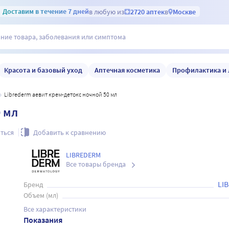
Доставим
в течение 7 дней
в любую из
2720 аптек
в
Москве
Красота и базовый уход
Аптечная косметика
Профилактика и 
Librederm аевит крем-детокс ночной 50 мл
0 мл
ться
Добавить к сравнению
LIBREDERM
Все товары бренда
LI
Бренд
Объем (мл)
Все характеристики
Показания