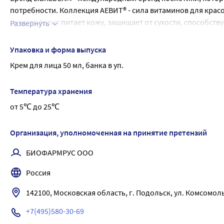
потребности. Коллекция АЕВИТ® - сила витаминов для кра
средств Аевит питает кожу, защищает от сухости, способств
Развернуть
Крем легко наносится и быстро впитывается, не оставляя
Витамины А и Е эффективно увлажняют, ускоряют проце
из морских известковых водорослей (Jania Rubens) богат 
Масло карите питает, увлажняет, смягчает, успокаивает 
Упаковка и форма выпуска
Обладает увлажняющими и омолаживающими свойствами, сп
Персиковое масло оказывает увлажняющее, питательно
Крем для лица 50 мл, банка в уп.
стабилизируется естественный ритм обновления клеток и п
парабенов и красителей. Эффективность Способствует 
наполняет клетки энергией и кислородом, глубоко увла
Температура хранения
от 5℃ до 25℃
Организация, уполномоченная на принятие претензий
БИОФАРМРУС ООО
Россия
142100, Московская область, г. Подольск, ул. Комсомольска
+7(495)580-30-69