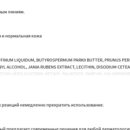
ным линиям.
я и нормальная кожа
AFFINUM LIQUIDUM, BUTYROSPERMUM PARKII BUTTER, PRUNUS PERS
YL ALCOHOL, JANIA RUBENS EXTRACT, LECITHIN, DISODIUM CETEA
THYLHEXYLGLYCERIN, RETINYL PALMITATE, PARFUM, CHLORPHENES
CITRONELLAL, GERANIOL, HEXYL CINNAMAL, CITRONELLOL, LINAL
 CINNAMYL ALCOHOL, DISODIUM EDTA.
х реакций немедленно прекратить использование.
рый предлагает современные решения для любой дерматологи