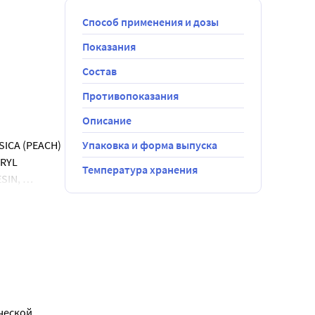
Способ применения и дозы
Показания
Состав
Противопоказания
Описание
ICA (PEACH) 
Упаковка и форма выпуска
RYL 
Температура хранения
IN, 
OOL, BENZYL 
ческой