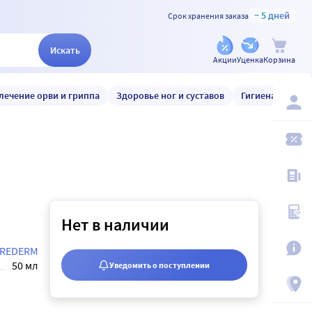
~ 5 дней
Срок хранения заказа
Искать
Акции
Уценка
Корзина
лечение орви и гриппа
Здоровье ног и суставов
Гигиена и уход
Нет в наличии
BREDERM
50 мл
Уведомить о поступлении