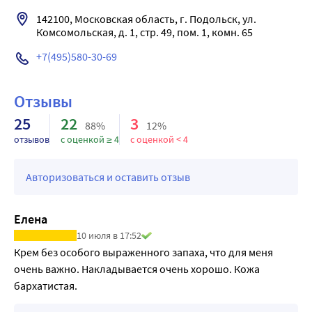
МАСЛО ОБЛЕПИХИ
Разглаживает мелкие морщины, прекрасно питает, 
142100, Московская область, г. Подольск, ул. 
Комсомольская, д. 1, стр. 49, пом. 1, комн. 65
увлажняет и регенерирует, предотвращает 
преждевременное старение клеток.
+7(495)580-30-69
МАСЛО ЛЬНА
Смягчает и успокаивает кожу.
Отзывы
ЭКСТРАКТ КАЛЕНДУЛЫ
Тонизирует и увлажняет, замедляет процесс 
25
22
3
88%
12%
преждевременного старения кожи.
отзывов
с оценкой ≥ 4
с оценкой < 4
МАСЛО ВИНОГРАДНОЙ КОСТОЧКИ
Антиоксидант, повышает упругость кожи.
Авторизоваться и оставить отзыв
Нежная, приятная кремовая текстура с приятным 
ароматом, быстро впитывается, не оставляет следов. Без 
эффекта пленки.
Елена
10 июля в 17:52
Крем без особого выраженного запаха, что для меня 
очень важно. Накладывается очень хорошо. Кожа 
бархатистая. 