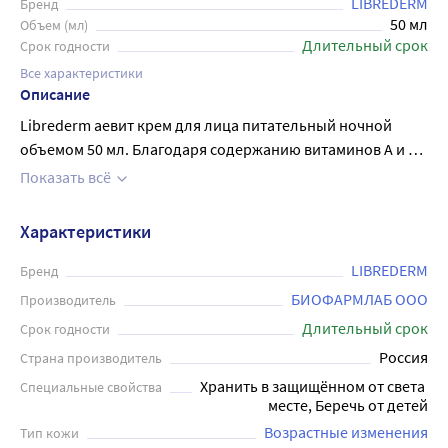
LIBREDERM
Бренд
50 мл
Объем (мл)
Длительный срок
Срок годности
Все характеристики
Описание
Librederm аевит крем для лица питательный ночной
объемом 50 мл. Благодаря содержанию витаминов А и Е,
он интенсивно увлажняет, питает и омолаживает кожу,
Показать всё
способствуя ее регенерации. Крем имеет легкую текстуру
и быстро впитывается, не оставляя жирной пленки.
Характеристики
Рекомендуется для всех типов кожи для ухода в ночное
время.
LIBREDERM
Бренд
БИОФАРМЛАБ ООО
Производитель
Длительный срок
Срок годности
Россия
Страна производитель
Хранить в защищённом от света 
Специальные свойства
месте, Беречь от детей
Возрастные изменения
Тип кожи