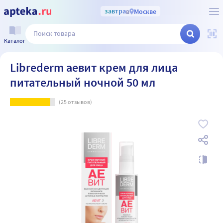
завтра
в
Москве
Каталог
Librederm аевит крем для лица
питательный ночной 50 мл
(
25
отзывов)