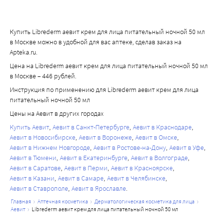
Купить Librederm аевит крем для лица питательный ночной 50 мл
в Москве можно в удобной для вас аптеке, сделав заказ на
Apteka.ru.
Цена на Librederm аевит крем для лица питательный ночной 50 мл
в Москве – 446 рублей.
Инструкция по применению для Librederm аевит крем для лица
питательный ночной 50 мл
Цены на Аевит в других городах
Купить Аевит
Аевит в Санкт-Петербурге
Аевит в Краснодаре
Аевит в Новосибирске
Аевит в Воронеже
Аевит в Омске
Аевит в Нижнем Новгороде
Аевит в Ростове-на-Дону
Аевит в Уфе
Аевит в Тюмени
Аевит в Екатеринбурге
Аевит в Волгограде
Аевит в Саратове
Аевит в Перми
Аевит в Красноярске
Аевит в Казани
Аевит в Самаре
Аевит в Челябинске
Аевит в Ставрополе
Аевит в Ярославле
главная
аптечная косметика
дерматологическая косметика для лица
аевит
librederm аевит крем для лица питательный ночной 50 мл