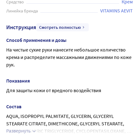
Крем
Средство
VITAMINS AEVIT
Линейка бренда
Инструкция
Смотреть полностью
Способ применения и дозы
На чистые сухие руки нанесите небольшое количество 
крема и распределите массажными движениями по коже 
рук.
Показания
Для защиты кожи от вредного воздействия
Состав
АQUA, ISOPROPYL PALMITATE, GLYCERIN, GLYCERYL 
STEARATE CITRATE, DIMETHICONE, GLYCERYL STEARATE, 
Развернуть
CAPRYLIC/CAPRIC TRIGLYCERIDE, CYCLOPENTASILOXANE, 
BUTYROSPERMUM PARKII BUTTER, CЕTEARYL ALCOHOL, 