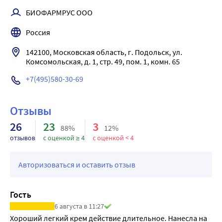
кожу от фотостарения, борются с возрастной
БИОФАРМРУС ООО
пигментацией, оказывают бактерицидное
воздействие Эффективность
Россия
Глубоко увлажняет и питает, насыщая витаминами
Восстанавливает защитные функции кожи
142100, Московская область, г. Подольск, ул. 
Оказывает антиоксидантное и регенерирующее
Комсомольская, д. 1, стр. 49, пом. 1, комн. 65
действие, замедляет процесс старения клеток
+7(495)580-30-69
Защищает кожу рук от негативного внешнего
воздействия
Отзывы
Подходит для ежедневного применения
26
23
3
88%
12%
отзывов
с оценкой ≥ 4
с оценкой < 4
Авторизоваться и оставить отзыв
Гость
6 августа в 11:27
Хороший легкий крем действие длительное. Нанесла на 