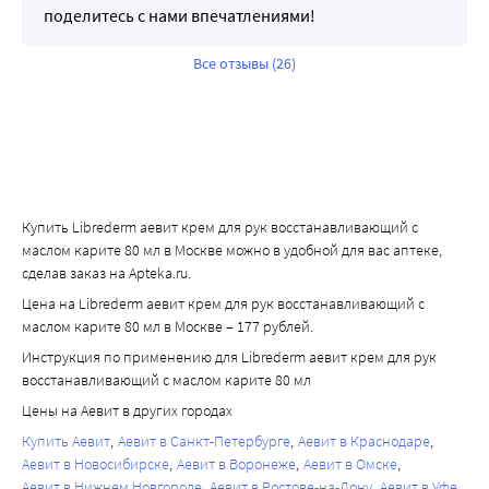
поделитесь с нами впечатлениями!
Все отзывы (26)
Купить Librederm аевит крем для рук восстанавливающий с
маслом карите 80 мл в Москве можно в удобной для вас аптеке,
сделав заказ на Apteka.ru.
Цена на Librederm аевит крем для рук восстанавливающий с
маслом карите 80 мл в Москве – 177 рублей.
Инструкция по применению для Librederm аевит крем для рук
восстанавливающий с маслом карите 80 мл
Цены на Аевит в других городах
Купить Аевит
Аевит в Санкт-Петербурге
Аевит в Краснодаре
Аевит в Новосибирске
Аевит в Воронеже
Аевит в Омске
Аевит в Нижнем Новгороде
Аевит в Ростове-на-Дону
Аевит в Уфе