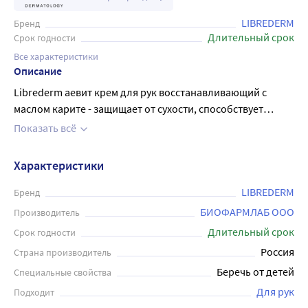
LIBREDERM
Бренд
Длительный срок
Срок годности
Все характеристики
Описание
Librederm аевит крем для рук восстанавливающий с
маслом карите - защищает от сухости, способствует
регенерации и сохраняет молодость кожи. Входящие в
Показать всё
состав витамины А и Е эффективно увлажняют, ускоряют
процессы регенерации, обеспечивают антиоксидантную
Характеристики
защиту против воздействия факторов окружающей
среды. Масло карите питает, увлажняет, смягчает,
LIBREDERM
Бренд
успокаивает, защищает кожу, способствует ее
БИОФАРМЛАБ ООО
Производитель
восстановлению. Крем глубоко увлажняет и питает кожу ,
Длительный срок
Срок годности
восстанавливает защитные функции кожи, оказывает
Россия
Страна производитель
антиоксидантное и регенерирующее действие,
Беречь от детей
Специальные свойства
замедляет процесс старения клеток. Подходит для
ежедневного применения
Для рук
Подходит