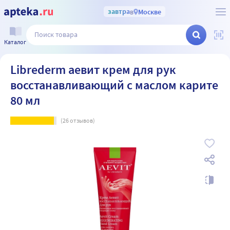
завтра
в
Москве
Каталог
Librederm аевит крем для рук
восстанавливающий с маслом карите
80 мл
(
26
отзывов)