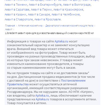
Аевит в Тюмени
Аевит в Екатеринбурге
Аевит в Волгограде
Аевит в Саратове
Аевит в Перми
Аевит в Красноярске
Аевит в Казани
Аевит в Самаре
Аевит в Челябинске
Аевит в Ставрополе
Аевит в Ярославле
главная
аптечная косметика
дерматологическая косметика для тела
аевит
librederm аевит крем для рук восстанавливающий с маслом карите 80 мл
Информация о товарах на сайте
Apteka.ru
носит
ознакомительный характер и не заменяет консультацию
врача. Внешний вид товара может отличаться
от изображённого на фотографии. Товар может быть
произведен на разных производственных площадках, выбор
из которых при заказе невозможен. У товара может
измениться наименование производителя, а товары
со старым наименованием могут быть в заказе.
Мы не продаем товары на сайте и не доставляем заказы*
на дом. Дистанционная продажа медикаментов (в том числе
с доставкой на дом) в соответствии с
Постановлением
Правительства
может осуществляться аптечной
организацией, имеющей соответствующее разрешение
Росздравнадзора. Мы не нарушаем закон. АО НПК «Катрен»,
как владелец сайта
Apteka.ru
, лишь обеспечивает наличие
представленных на
Apteka.ru
товаров в ассортименте аптеки.
Товар покупается в аптеке.