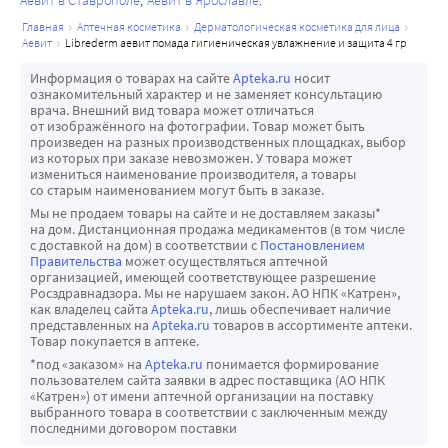
Аевит в Ставрополе
Аевит в Ярославле
главная
аптечная косметика
дерматологическая косметика для лица
аевит
librederm аевит помада гигиеническая увлажнение и защита 4 гр
Информация о товарах на сайте
Apteka.ru
носит
ознакомительный характер и не заменяет консультацию
врача. Внешний вид товара может отличаться
от изображённого на фотографии. Товар может быть
произведен на разных производственных площадках, выбор
из которых при заказе невозможен. У товара может
измениться наименование производителя, а товары
со старым наименованием могут быть в заказе.
Мы не продаем товары на сайте и не доставляем заказы*
на дом. Дистанционная продажа медикаментов (в том числе
с доставкой на дом) в соответствии с
Постановлением
Правительства
может осуществляться аптечной
организацией, имеющей соответствующее разрешение
Росздравнадзора. Мы не нарушаем закон. АО НПК «Катрен»,
как владелец сайта
Apteka.ru
, лишь обеспечивает наличие
представленных на
Apteka.ru
товаров в ассортименте аптеки.
Товар покупается в аптеке.
*под «заказом» на
Apteka.ru
понимается формирование
пользователем сайта заявки в адрес поставщика (АО НПК
«Катрен») от имени аптечной организации на поставку
выбранного товара в соответствии с заключенным между
последними договором поставки