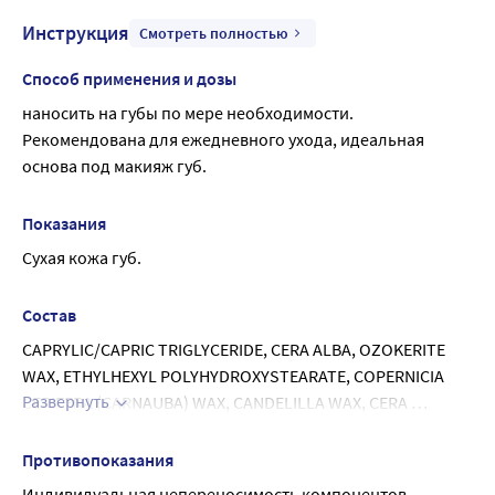
Инструкция
Смотреть полностью
Способ применения и дозы
наносить на губы по мере необходимости. 
Рекомендована для ежедневного ухода, идеальная 
основа под макияж губ.
Показания
Сухая кожа губ.
Состав
CAPRYLIC/CAPRIC TRIGLYCERIDE, CERA ALBA, OZOKERITE 
WAX, ETHYLHEXYL POLYHYDROXYSTEARATE, COPERNICIA 
Развернуть
CERIFERA (CARNAUBA) WAX, CANDELILLA WAX, CERA 
MICROCRISTALLINA, ISOPROPYL PALMITATE, BIS-
DIGLYCERYL POLYACYLADIPATE-2, PARAFFINUM LIQUIDUM, 
Противопоказания
PEACH KERNEL OIL, SODIUM HYALURONATE (and) RICINUS 
Индивидуальная непереносимость компонентов 