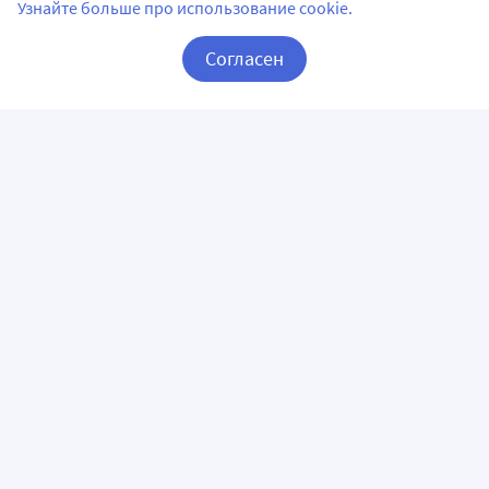
Узнайте больше про использование cookie.
Согласен
Корзина
Вход / Регистрация
ПРИЛОЖЕНИЯ
СЛЕДИТЕ ЗА НАМИ
ГОРЯЧАЯ ЛИНИЯ
О КОМПАНИИ