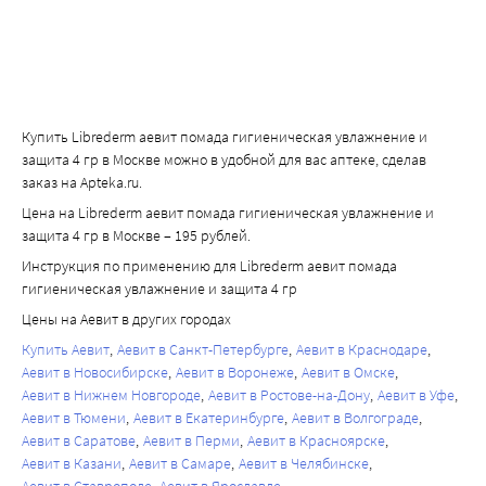
Купить Librederm аевит помада гигиеническая увлажнение и
защита 4 гр в Москве можно в удобной для вас аптеке, сделав
заказ на Apteka.ru.
Цена на Librederm аевит помада гигиеническая увлажнение и
защита 4 гр в Москве – 195 рублей.
Инструкция по применению для Librederm аевит помада
гигиеническая увлажнение и защита 4 гр
Цены на Аевит в других городах
Купить Аевит
Аевит в Санкт-Петербурге
Аевит в Краснодаре
Аевит в Новосибирске
Аевит в Воронеже
Аевит в Омске
Аевит в Нижнем Новгороде
Аевит в Ростове-на-Дону
Аевит в Уфе
Аевит в Тюмени
Аевит в Екатеринбурге
Аевит в Волгограде
Аевит в Саратове
Аевит в Перми
Аевит в Красноярске
Аевит в Казани
Аевит в Самаре
Аевит в Челябинске