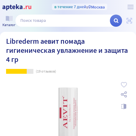
в течение 7 дней
в
Москва
Каталог
Librederm аевит помада
гигиеническая увлажнение и защита
4 гр
(
19
отзывов)